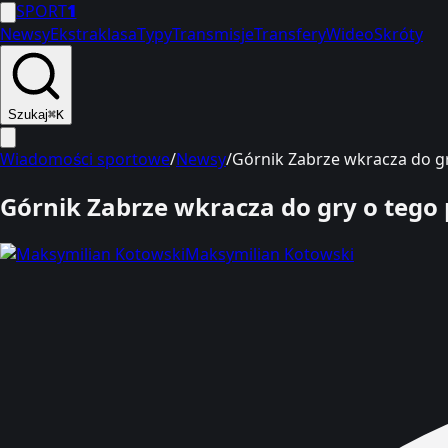
SPORT
1
Newsy
Ekstraklasa
Typy
Transmisje
Transfery
Wideo
Skróty
Szukaj
⌘K
Wiadomości sportowe
/
Newsy
/
Górnik Zabrze wkracza do gr
Górnik Zabrze wkracza do gry o tego 
Maksymilian Kotowski