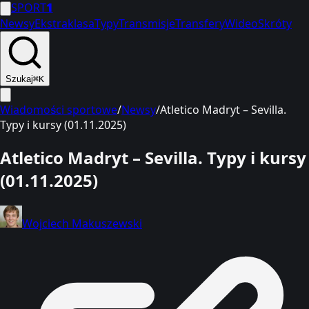
SPORT
1
Newsy
Ekstraklasa
Typy
Transmisje
Transfery
Wideo
Skróty
Szukaj
⌘K
Wiadomości sportowe
/
Newsy
/
Atletico Madryt – Sevilla.
Typy i kursy (01.11.2025)
Atletico Madryt – Sevilla. Typy i kursy
(01.11.2025)
Wojciech Makuszewski