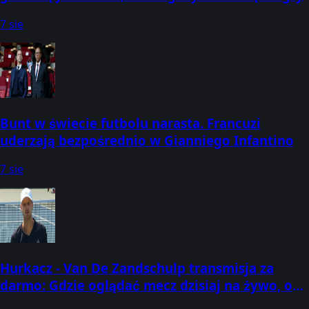
7 sie
Bunt w świecie futbolu narasta. Francuzi
uderzają bezpośrednio w Gianniego Infantino
7 sie
Hurkacz - Van De Zandschulp transmisja za
darmo: Gdzie oglądać mecz dzisiaj na żywo, o
której godzinie? (07.08.2026) [ATP Montreal]