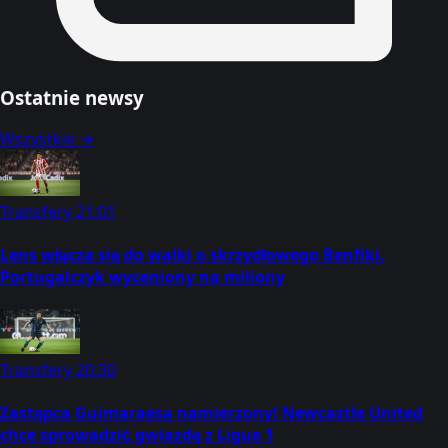
Ostatnie newsy
Wszystkie →
Transfery
21:01
Lens włącza się do walki o skrzydłowego Benfiki.
Portugalczyk wyceniony na miliony
Transfery
20:30
Zastępca Guimaraesa namierzony! Newcastle United
chce sprowadzić gwiazdę z Ligue 1