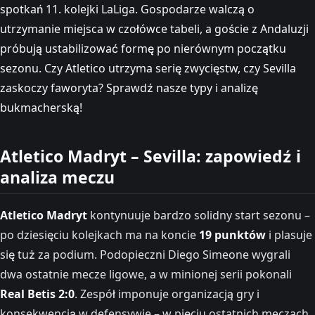
spotkań 11. kolejki LaLiga. Gospodarze walczą o
utrzymanie miejsca w czołówce tabeli, a goście z Andaluzji
próbują ustabilizować formę po nierównym początku
sezonu. Czy Atletico utrzyma serię zwycięstw, czy Sevilla
zaskoczy faworyta? Sprawdź nasze typy i analizę
bukmacherską!
Atletico Madryt – Sevilla: zapowiedź i
analiza meczu
Atletico Madryt
kontynuuje bardzo solidny start sezonu –
po dziesięciu kolejkach ma na koncie
19 punktów
i plasuje
się tuż za podium. Podopieczni Diego Simeone wygrali
dwa ostatnie mecze ligowe, a w minionej serii pokonali
Real Betis 2:0
. Zespół imponuje organizacją gry i
konsekwencją w defensywie – w pięciu ostatnich meczach