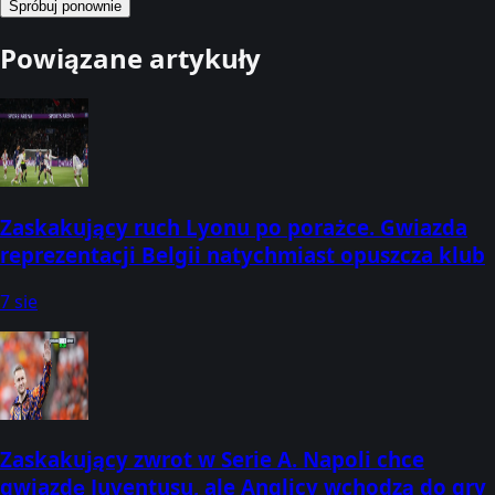
Spróbuj ponownie
Powiązane artykuły
Zaskakujący ruch Lyonu po porażce. Gwiazda
reprezentacji Belgii natychmiast opuszcza klub
7 sie
Zaskakujący zwrot w Serie A. Napoli chce
gwiazdę Juventusu, ale Anglicy wchodzą do gry