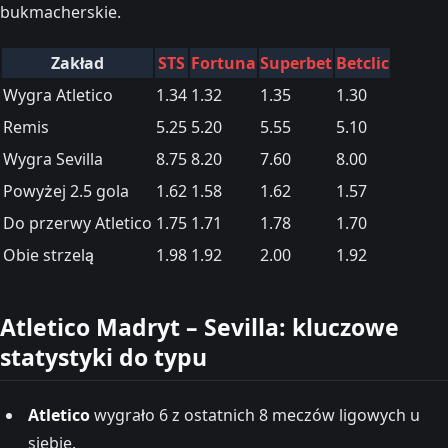
bukmacherskie.
Zakład
STS
Fortuna
Superbet
Betclic
Wygra Atletico
1.34
1.32
1.35
1.30
Remis
5.25
5.20
5.55
5.10
Wygra Sevilla
8.75
8.20
7.60
8.00
Powyżej 2.5 gola
1.62
1.58
1.62
1.57
Do przerwy Atletico
1.75
1.71
1.78
1.70
Obie strzelą
1.98
1.92
2.00
1.92
Atletico Madryt – Sevilla: kluczowe
statystyki do typu
Atletico
wygrało 6 z ostatnich 8 meczów ligowych u
siebie.