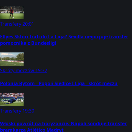
Transfery
20:01
Ellyes Skhiri trafi do La Liga? Sevilla negocjuje transfer
pomocnika z Bundesligi
Skróty meczów
19:32
Polonia Bytom - Pogoń Siedlce I Liga - skrót meczu
Transfery
19:30
Włoski powrót na horyzoncie. Napoli sonduje transfer
bramkarza Atlético Madryt