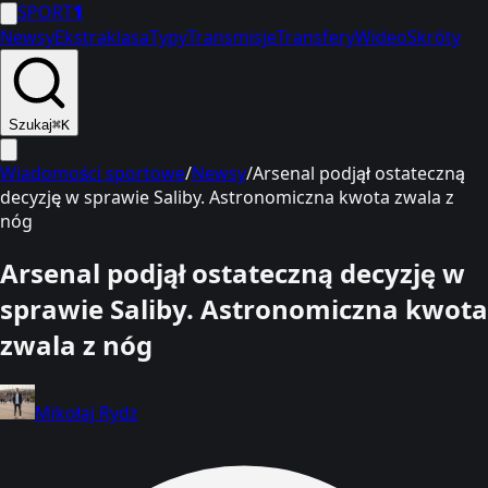
SPORT
1
Newsy
Ekstraklasa
Typy
Transmisje
Transfery
Wideo
Skróty
Szukaj
⌘K
Wiadomości sportowe
/
Newsy
/
Arsenal podjął ostateczną
decyzję w sprawie Saliby. Astronomiczna kwota zwala z
nóg
Arsenal podjął ostateczną decyzję w
sprawie Saliby. Astronomiczna kwota
zwala z nóg
Mikołaj Rydz