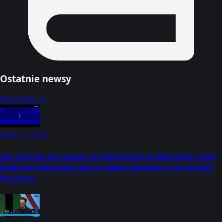
Ostatnie newsy
Wszystkie →
Wideo
13:49
Też musicie już sięgać po dziką kartę w @Fantasy_ESA?
Odprawa Meczowa jest w całości dostępna na naszym
YouTube: