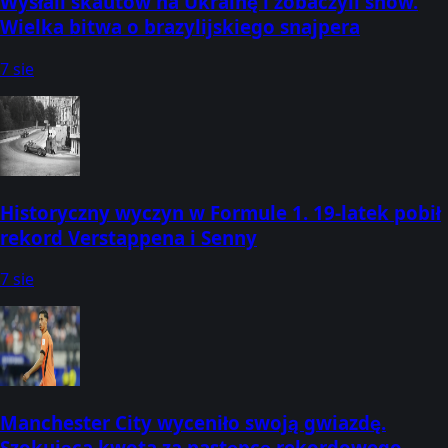
Wysłali skautów na Ukrainę i zobaczyli show.
Wielka bitwa o brazylijskiego snajpera
7 sie
Historyczny wyczyn w Formule 1. 19-latek pobił
rekord Verstappena i Senny
7 sie
Manchester City wyceniło swoją gwiazdę.
Szokująca kwota za następcę rekordowego