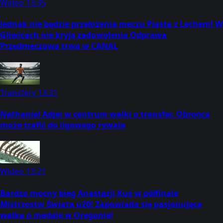
Wideo
13:35
Jednak nie będzie przełożenia meczu Piasta z Lechem! W
Gliwicach nie kryją zadowolenia Odprawa
Przedmeczowa trwa w CANAL
Transfery
13:31
Nathaniel Adjei w centrum walki o transfer. Obrońca
może trafić do ligowego rywala
Wideo
13:21
Bardzo mocny bieg Anastazji Kuś w półfinale
Mistrzostw Świata u20! Zapowiada się pasjonująca
walka o medale w Oregonie!