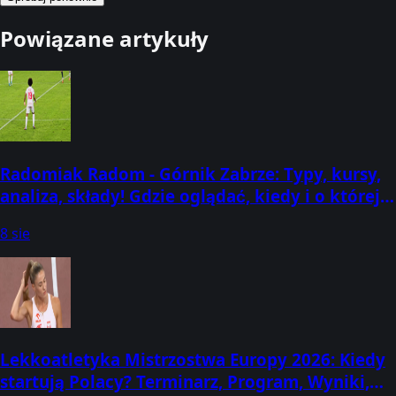
Powiązane artykuły
Radomiak Radom - Górnik Zabrze: Typy, kursy,
analiza, składy! Gdzie oglądać, kiedy i o której
godzinie? (08.08.2026) [PKO BP Ekstraklasa]
8 sie
Lekkoatletyka Mistrzostwa Europy 2026: Kiedy
startują Polacy? Terminarz, Program, Wyniki,