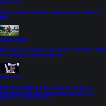
Newsy
07:05
Kiedy gra Hubert Hurkacz najbliższy mecz? Terminarz
2026
Transfery
07:01
Nice daje zielone światło. Salis Abdul Samed może trafić
do tureckiego giganta za miliony
Newsy
06:43
WTA Toronto 2026: Drabinka, Świątek, Terminarz,
Wyniki! Gdzie oglądać, kto gra, kiedy mecze? (2-13
sierpnia) [Canadian Open]