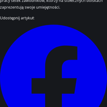
pracy setek zawodników, którzy na stołecznych boiskach
zaprezentują swoje umiejętności.
Udostępnij artykuł: