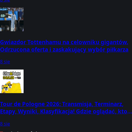
Gwiazdor Tottenhamu na celowniku gigantów.
Odrzucona oferta i zaskakujący wybór piłkarza
8 sie
Tour de Pologne 2026: Transmisja, Terminarz,
Etapy, Wyniki, Klasyfikacja! Gdzie oglądać, kto
dziś wygrał? (3-9 sierpnia)
8 sie