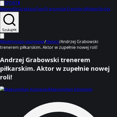
SPORT
1
Newsy
Ekstraklasa
Typy
Transmisje
Transfery
Wideo
Skróty
Szukaj
⌘K
Wiadomości sportowe
/
Newsy
/
Andrzej Grabowski
trenerem piłkarskim. Aktor w zupełnie nowej roli!
Andrzej Grabowski trenerem
piłkarskim. Aktor w zupełnie nowej
roli!
Maksymilian Kotowski