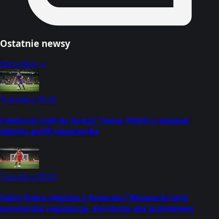
Ostatnie newsy
Wszystkie →
Transfery
09:30
Cvetković trafi do Grecji? Trener PAOK-u wskazał
idealny profil napastnika
Transfery
09:00
Fábio Vieira odejdzie z Arsenalu? Niemiecki klub
potwierdza negocjacje, ale kwota jest problemem