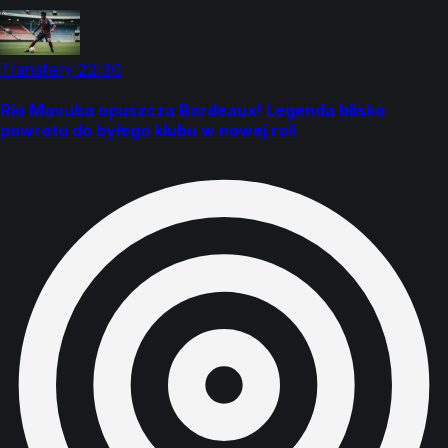
Transfery
22:30
Rio Mavuba opuszcza Bordeaux! Legenda blisko
powrotu do byłego klubu w nowej roli