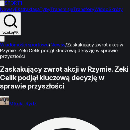
SPORT
1
Newsy
Ekstraklasa
Typy
Transmisje
Transfery
Wideo
Skróty
Szukaj
⌘K
Wiadomości sportowe
/
Newsy
/
Zaskakujący zwrot akcji w
Rzymie. Zeki Celik podjął kluczową decyzję w sprawie
przyszłości
Zaskakujący zwrot akcji w Rzymie. Zeki
Celik podjął kluczową decyzję w
sprawie przyszłości
Mikołaj Rydz