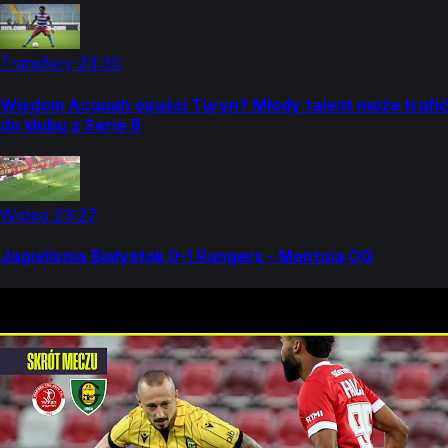
Transfery
23:30
Wisdom Acquah opuści Turyn? Młody talent może trafić
do klubu z Serie B
Wideo
23:27
Jagiellonia Białystok 0-1 Rangers - Montoia OG