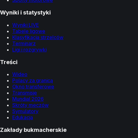
Sporty motorowe
Wyniki i statystyki
Wyniki LIVE
Tabele ligowe
Klasyfikacja strzelców
Terminarz
Ligi i rozgrywki
Treści
Wideo
Polacy za granicą
Okno transferowe
Transmisje
Mundial 2026
Skróty meczów
Symulatory
Edukacja
Zakłady bukmacherskie