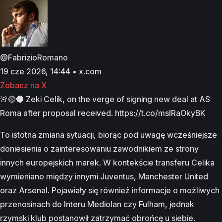
@FabrizioRomano
19 cze 2026, 14:44 • x.com
Zobacz na X
🚨🟡🔴 Zeki Celik, on the verge of signing new deal at AS
Roma after proposal received. https://t.co/msIRaOkyBK
To istotna zmiana sytuacji, biorąc pod uwagę wcześniejsze
doniesienia o zainteresowaniu zawodnikiem ze strony
innych europejskich marek. W kontekście transferu Celika
wymieniano między innymi Juventus, Manchester United
oraz Arsenal. Pojawiały się również informacje o możliwych
przenosinach do Interu Mediolan czy Fulham, jednak
rzymski klub postanowił zatrzymać obrońcę u siebie.