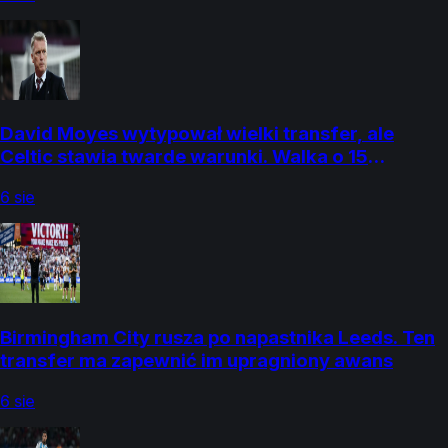
David Moyes wytypował wielki transfer, ale
Celtic stawia twarde warunki. Walka o 15
milionów funtów
6 sie
Birmingham City rusza po napastnika Leeds. Ten
transfer ma zapewnić im upragniony awans
6 sie