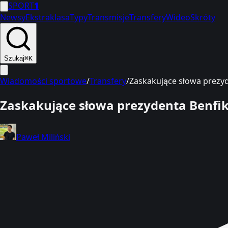
SPORT
1
Newsy
Ekstraklasa
Typy
Transmisje
Transfery
Wideo
Skróty
Szukaj
⌘K
Wiadomości sportowe
/
Transfery
/
Zaskakujące słowa prezyde
Zaskakujące słowa prezydenta Benfiki.
Paweł Miliński