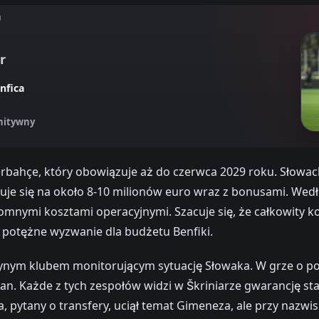
U
r
nfica
nitywny
rbahçe, który obowiązuje aż do czerwca 2029 roku. Słowacki
acuje się na około 8-10 milionów euro wraz z bonusami. We
omnymi kosztami operacyjnymi. Szacuje się, że całkowity
 potężne wyzwanie dla budżetu Benfiki.
dynym klubem monitorującym sytuację Słowaka. W grze o p
ilan. Każde z tych zespołów widzi w Škriniarze gwarancję sta
, pytany o transfery, uciął temat Gimeneza, ale przy nazwis