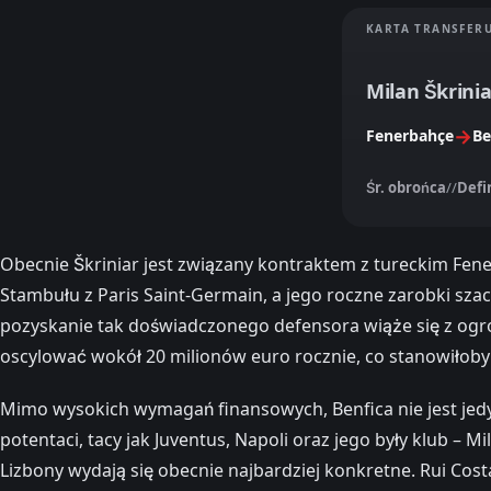
KARTA TRANSFER
Milan Škrinia
→
Fenerbahçe
Be
Śr. obrońca
//
Defi
Obecnie Škriniar jest związany kontraktem z tureckim Fene
Stambułu z Paris Saint-Germain, a jego roczne zarobki sz
pozyskanie tak doświadczonego defensora wiąże się z ogr
oscylować wokół 20 milionów euro rocznie, co stanowiłoby
Mimo wysokich wymagań finansowych, Benfica nie jest je
potentaci, tacy jak Juventus, Napoli oraz jego były klub – M
Lizbony wydają się obecnie najbardziej konkretne. Rui Costa