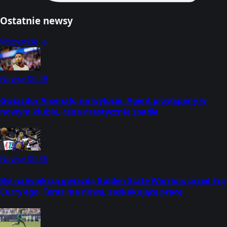
Ostatnie newsy
Wszystkie →
Newsy
00:49
Gwiazdor Arsenalu na wylocie. Agent przyłapany w
nowym klubie, cena drastycznie spadła
Newsy
00:35
Był największą gwiazdą Golden State Warriors przed Erą
Curry’ego. Teraz ma nową, zaskakującą pracę