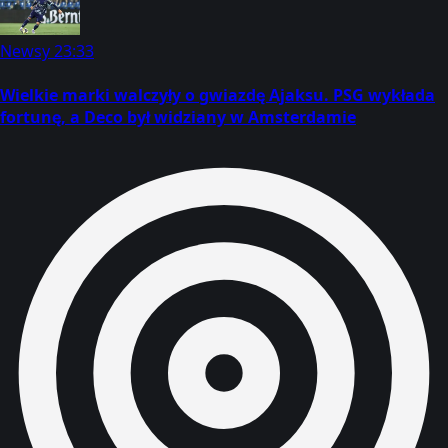
Newsy
23:33
Wielkie marki walczyły o gwiazdę Ajaksu. PSG wykłada
fortunę, a Deco był widziany w Amsterdamie