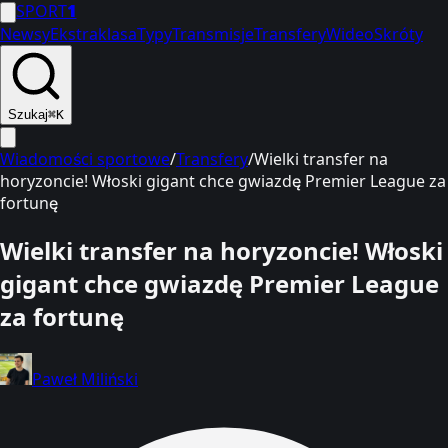
SPORT
1
Newsy
Ekstraklasa
Typy
Transmisje
Transfery
Wideo
Skróty
Szukaj
⌘K
Wiadomości sportowe
/
Transfery
/
Wielki transfer na
horyzoncie! Włoski gigant chce gwiazdę Premier League za
fortunę
Wielki transfer na horyzoncie! Włoski
gigant chce gwiazdę Premier League
za fortunę
Paweł Miliński