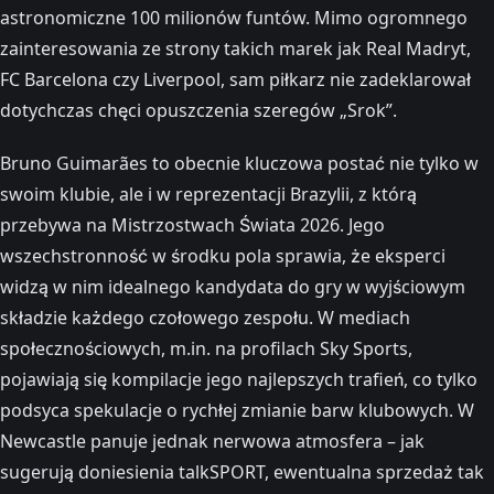
astronomiczne 100 milionów funtów. Mimo ogromnego
zainteresowania ze strony takich marek jak Real Madryt,
FC Barcelona czy Liverpool, sam piłkarz nie zadeklarował
dotychczas chęci opuszczenia szeregów „Srok”.
Bruno Guimarães to obecnie kluczowa postać nie tylko w
swoim klubie, ale i w reprezentacji Brazylii, z którą
przebywa na Mistrzostwach Świata 2026. Jego
wszechstronność w środku pola sprawia, że eksperci
widzą w nim idealnego kandydata do gry w wyjściowym
składzie każdego czołowego zespołu. W mediach
społecznościowych, m.in. na profilach Sky Sports,
pojawiają się kompilacje jego najlepszych trafień, co tylko
podsyca spekulacje o rychłej zmianie barw klubowych. W
Newcastle panuje jednak nerwowa atmosfera – jak
sugerują doniesienia talkSPORT, ewentualna sprzedaż tak