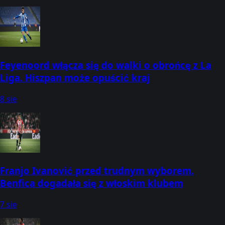
Feyenoord włącza się do walki o obrońcę z La
Liga. Hiszpan może opuścić kraj
8 sie
Franjo Ivanović przed trudnym wyborem.
Benfica dogadała się z włoskim klubem
7 sie