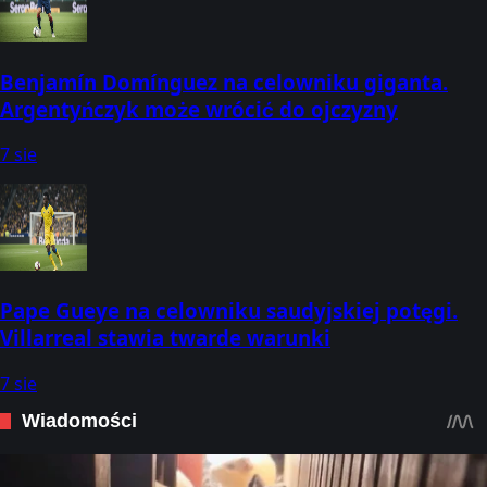
Benjamín Domínguez na celowniku giganta.
Argentyńczyk może wrócić do ojczyzny
7 sie
Pape Gueye na celowniku saudyjskiej potęgi.
Villarreal stawia twarde warunki
7 sie