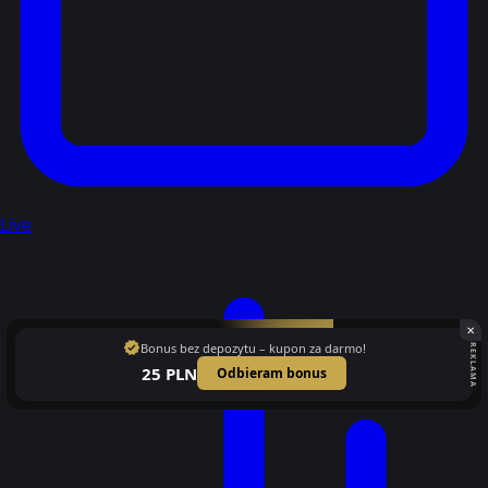
Live
✕
verified
Bonus bez depozytu – kupon za darmo!
REKLAMA
25 PLN
Odbieram bonus