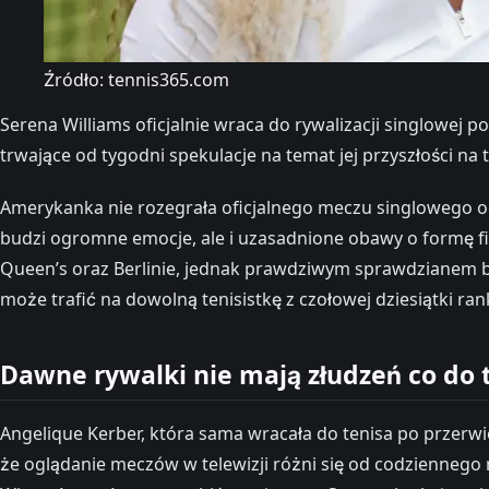
Źródło: tennis365.com
Serena Williams oficjalnie wraca do rywalizacji singlowej
trwające od tygodni spekulacje na temat jej przyszłości na
Amerykanka nie rozegrała oficjalnego meczu singlowego od 
budzi ogromne emocje, ale i uzasadnione obawy o formę fi
Queen’s oraz Berlinie, jednak prawdziwym sprawdzianem bę
może trafić na dowolną tenisistkę z czołowej dziesiątki ran
Dawne rywalki nie mają złudzeń co do
Angelique Kerber, która sama wracała do tenisa po przerw
że oglądanie meczów w telewizji różni się od codziennego ry