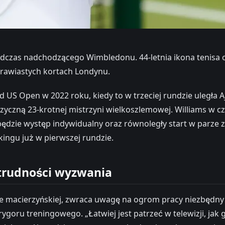
 podczas nadchodzącego Wimbledonu. 44-letnia ikona tenisa 
 trawiastych kortach Londynu.
US Open w 2022 roku, kiedy to w trzeciej rundzie uległa Aj
zyczną 23-krotnej mistrzyni wielkoszlemowej. Williams w c
dzie występ indywidualny oraz równoległy start w parze z 
kingu już w pierwszej rundzie.
 trudności wyzwania
ie macierzyńskiej, zwraca uwagę na ogrom pracy niezbędny
goru treningowego. „Łatwiej jest patrzeć w telewizji, jak g