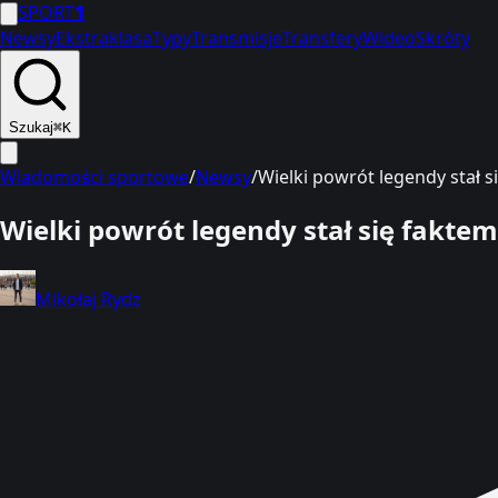
SPORT
1
Newsy
Ekstraklasa
Typy
Transmisje
Transfery
Wideo
Skróty
Szukaj
⌘K
Wiadomości sportowe
/
Newsy
/
Wielki powrót legendy stał 
Wielki powrót legendy stał się fakt
Mikołaj Rydz