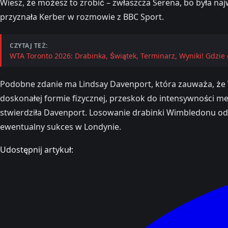
Wiesz, że możesz to zrobić – zwłaszcza Serena, bo była najw
przyznała Kerber w rozmowie z BBC Sport.
CZYTAJ TEŻ:
WTA Toronto 2026: Drabinka, Świątek, Terminarz, Wyniki! Gdzie 
Podobne zdanie ma Lindsay Davenport, która zauważa, że W
doskonałej formie fizycznej, przeskok do intensywności mec
stwierdziła Davenport. Losowanie drabinki Wimbledonu odb
ewentualny sukces w Londynie.
Udostępnij artykuł: