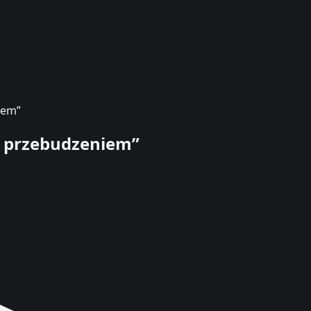
iem”
ym przebudzeniem”