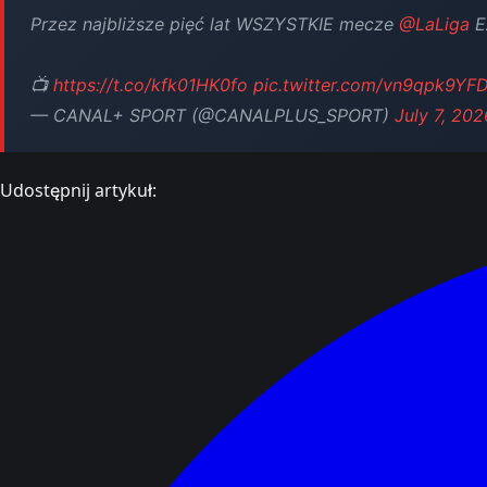
Przez najbliższe pięć lat WSZYSTKIE mecze
@LaLiga
E
📺
https://t.co/kfk01HK0fo
pic.twitter.com/vn9qpk9YF
— CANAL+ SPORT (@CANALPLUS_SPORT)
July 7, 202
Udostępnij artykuł: