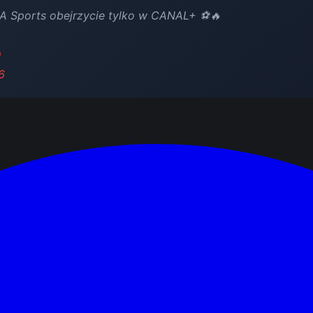
A Sports obejrzycie tylko w CANAL+ ⚽🔥
D
6