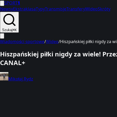
SPORT
1
Newsy
Ekstraklasa
Typy
Transmisje
Transfery
Wideo
Skróty
Szukaj
⌘K
Wiadomości sportowe
/
Wideo
/
Hiszpańskiej piłki nigdy za 
Hiszpańskiej piłki nigdy za wiele! Pr
CANAL+
Mikołaj Rydz