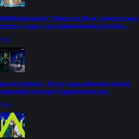
@MSkwierawski: "Byłem na Ibrox, podczas tego
meczu z Legią i na Łazienkowskiej również.
Pamiętam jak Rangersi grali w Wa
9 sie
Jacek Zieliński: „My tą Legię piłkarsko dzisiaj
naprawdę w dużych fragmentach gry
zdominowaliśmy. Jestem dumny z chłopak
9 sie