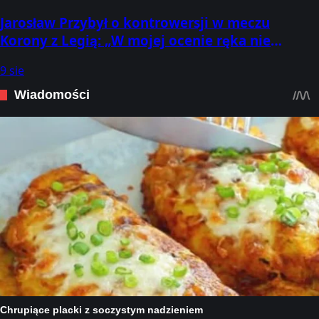
Jarosław Przybył o kontrowersji w meczu
Korony z Legią: „W mojej ocenie ręka nie
poszerzała obrysu ciała. VAR potwierdzi
9 sie