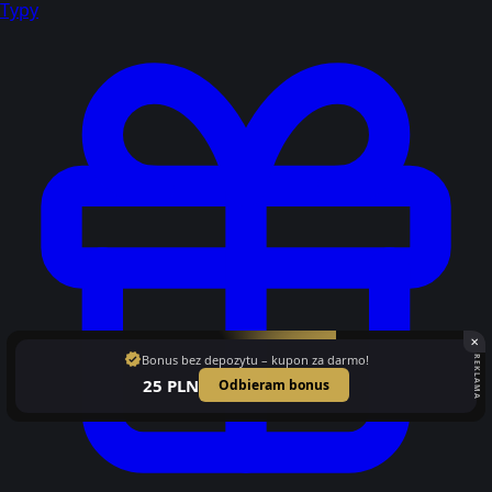
Typy
✕
verified
Bonus bez depozytu – kupon za darmo!
REKLAMA
25 PLN
Odbieram bonus