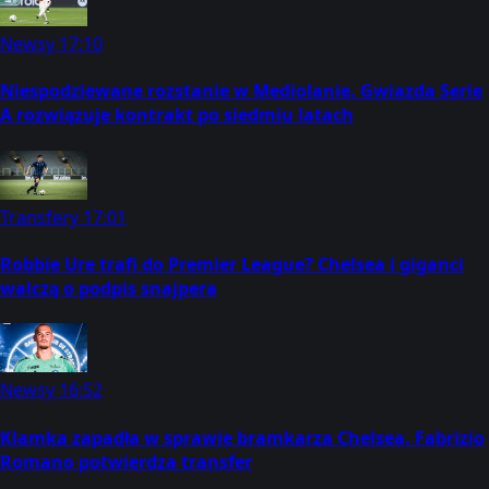
Newsy
17:10
Niespodziewane rozstanie w Mediolanie. Gwiazda Serie
A rozwiązuje kontrakt po siedmiu latach
Transfery
17:01
Robbie Ure trafi do Premier League? Chelsea i giganci
walczą o podpis snajpera
Newsy
16:52
Klamka zapadła w sprawie bramkarza Chelsea. Fabrizio
Romano potwierdza transfer