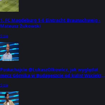
1. FC Magdeburg 1-6 Eintracht Braunschweig -
Mateusz Żukowski
9 sie
Posłuchajcie @LukaszOlkowicz, jak wyglądał
mecz Górnika w Budapeszcie od kulis! Wściekły
trener Gasparik, ogromny upał,
9 sie