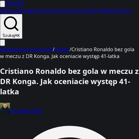
SPORT
1
Newsy
Ekstraklasa
Typy
Transmisje
Transfery
Wideo
Skróty
Szukaj
⌘K
Wiadomości sportowe
/
Wideo
/
Cristiano Ronaldo bez gola
w meczu z DR Konga. Jak oceniacie występ 41-latka
Cristiano Ronaldo bez gola w meczu z
DR Konga. Jak oceniacie występ 41-
latka
Jarosław Zając