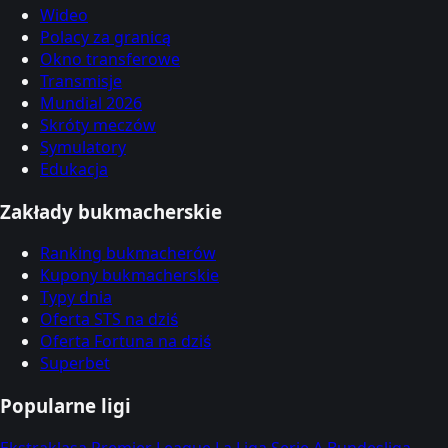
Wideo
Polacy za granicą
Okno transferowe
Transmisje
Mundial 2026
Skróty meczów
Symulatory
Edukacja
Zakłady bukmacherskie
Ranking bukmacherów
Kupony bukmacherskie
Typy dnia
Oferta STS na dziś
Oferta Fortuna na dziś
Superbet
Popularne ligi
Ekstraklasa
Premier League
La Liga
Serie A
Bundesliga