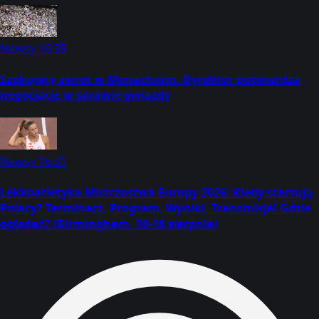
Newsy
16:35
Szokujący zwrot w Monachium. Dyrektor potwierdza
negocjacje w sprawie gwiazdy
Newsy
16:31
Lekkoatletyka Mistrzostwa Europy 2026: Kiedy startują
Polacy? Terminarz, Program, Wyniki, Transmisje! Gdzie
oglądać? (Birmingham, 10-16 sierpnia)