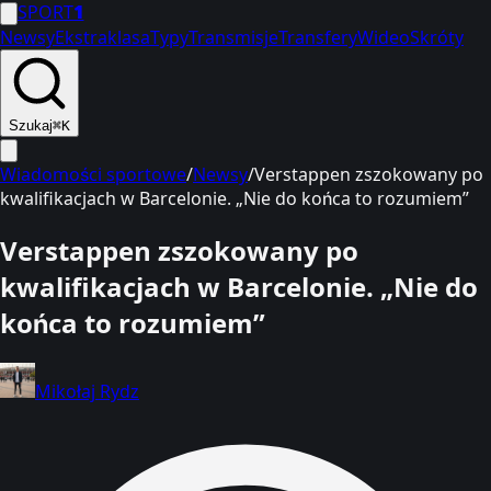
SPORT
1
Newsy
Ekstraklasa
Typy
Transmisje
Transfery
Wideo
Skróty
Szukaj
⌘K
Wiadomości sportowe
/
Newsy
/
Verstappen zszokowany po
kwalifikacjach w Barcelonie. „Nie do końca to rozumiem”
Verstappen zszokowany po
kwalifikacjach w Barcelonie. „Nie do
końca to rozumiem”
Mikołaj Rydz