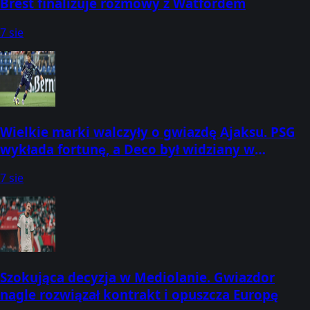
Brest finalizuje rozmowy z Watfordem
7 sie
Wielkie marki walczyły o gwiazdę Ajaksu. PSG
wykłada fortunę, a Deco był widziany w
Amsterdamie
7 sie
Szokująca decyzja w Mediolanie. Gwiazdor
nagle rozwiązał kontrakt i opuszcza Europę