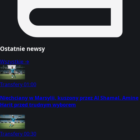
Ostatnie newsy
Wszystkie →
Transfery
01:00
Niechciany w Marsylii, kuszony przez Al Shamal. Amine
Harit przed trudnym wyborem
Transfery
00:30