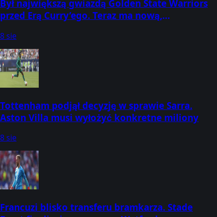
Był największą gwiazdą Golden State Warriors
przed Erą Curry’ego. Teraz ma nową,
zaskakującą pracę
8 sie
Tottenham podjął decyzję w sprawie Sarra.
Aston Villa musi wyłożyć konkretne miliony
8 sie
Francuzi blisko transferu bramkarza. Stade