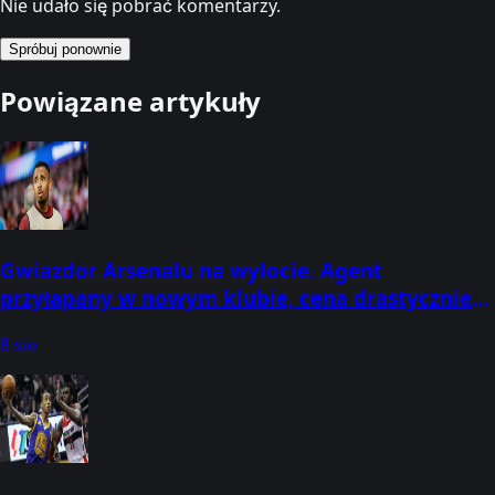
Nie udało się pobrać komentarzy.
Spróbuj ponownie
Powiązane artykuły
Gwiazdor Arsenalu na wylocie. Agent
przyłapany w nowym klubie, cena drastycznie
spadła
8 sie