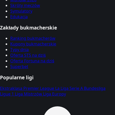
Skróty meczów
Symulatory
Edukacja
Zakłady bukmacherskie
Ranking bukmacherów
Kupony bukmacherskie
Typy dnia
Oferta STS na dziś
Oferta Fortuna na dziś
Superbet
Popularne ligi
Ekstraklasa
Premier League
La Liga
Serie A
Bundesliga
Ligue 1
Liga Mistrzów
Liga Europy