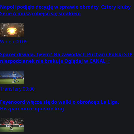
Napoli podjęło decyzję w sprawie obrońcy. Cztery kluby
Serie A muszą obejść się smakiem
Wideo
00:09
Spacer drwala. tyłem? Na zawodach Pucharu Polski STP
niespodzianek nie brakuje Oglądaj w CANAL+:
Transfery
00:00
Feyenoord włącza się do walki o obrońcę z La Liga.
Hiszpan może opuścić kraj