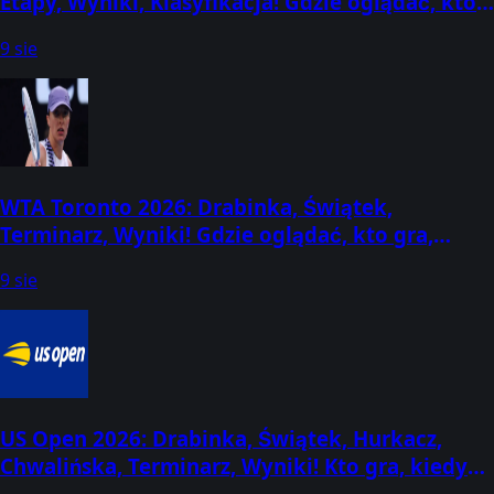
Etapy, Wyniki, Klasyfikacja! Gdzie oglądać, kto
dziś wygrał? (3-9 sierpnia)
9 sie
WTA Toronto 2026: Drabinka, Świątek,
Terminarz, Wyniki! Gdzie oglądać, kto gra,
kiedy mecze? (2-13 sierpnia) [Canadian Open]
9 sie
US Open 2026: Drabinka, Świątek, Hurkacz,
Chwalińska, Terminarz, Wyniki! Kto gra, kiedy
losowanie? (30 sierpnia - 13 września)