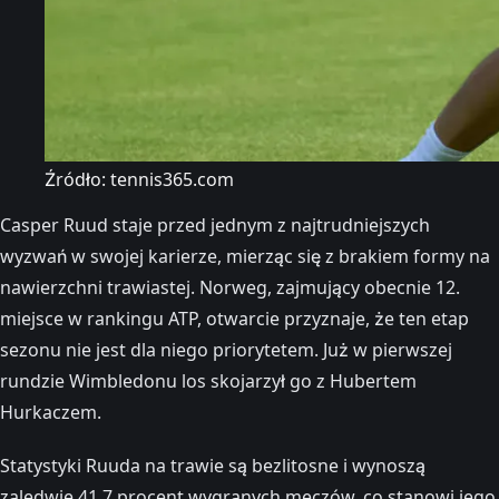
Źródło: tennis365.com
Casper Ruud staje przed jednym z najtrudniejszych
wyzwań w swojej karierze, mierząc się z brakiem formy na
nawierzchni trawiastej. Norweg, zajmujący obecnie 12.
miejsce w rankingu ATP, otwarcie przyznaje, że ten etap
sezonu nie jest dla niego priorytetem. Już w pierwszej
rundzie Wimbledonu los skojarzył go z Hubertem
Hurkaczem.
Statystyki Ruuda na trawie są bezlitosne i wynoszą
zaledwie 41,7 procent wygranych meczów, co stanowi jego