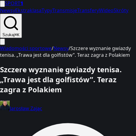
SPORT
1
Newsy
Ekstraklasa
Typy
Transmisje
Transfery
Wideo
Skróty
Szukaj
⌘K
Wiadomości sportowe
/
Newsy
/
Szczere wyznanie gwiazdy
tenisa. „Trawa jest dla golfistów”. Teraz zagra z Polakiem
Szczere wyznanie gwiazdy tenisa.
„Trawa jest dla golfistów”. Teraz
zagra z Polakiem
Jarosław Zając