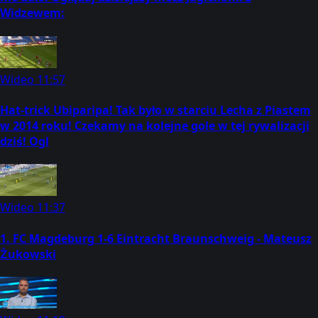
Widzewem:
Wideo
11:57
Hat-trick Ubiparipa! Tak było w starciu Lecha z Piastem
w 2014 roku! Czekamy na kolejne gole w tej rywalizacji
dziś! Ogl
Wideo
11:37
1. FC Magdeburg 1-6 Eintracht Braunschweig - Mateusz
Żukowski