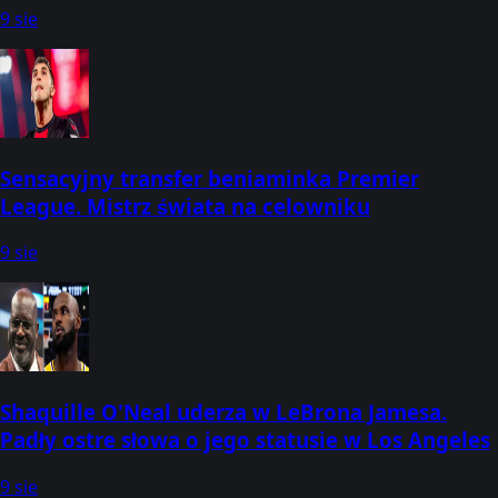
9 sie
Sensacyjny transfer beniaminka Premier
League. Mistrz świata na celowniku
9 sie
Shaquille O'Neal uderza w LeBrona Jamesa.
Padły ostre słowa o jego statusie w Los Angeles
9 sie