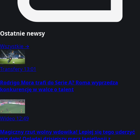
Ostatnie newsy
Wszystkie →
Transfery
13:01
Rodrigo Mora trafi do Serie A? Roma wyprzedza
konkurencję w walce o talent
Wideo
12:49
Magiczny rzut wolny wdowika! Lepiej się tego uderzyć
nie dało! Oglądaj dzisiejszy mecz Jagiellonii z