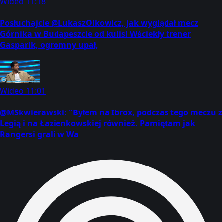
Wideo
11:18
Posłuchajcie @LukaszOlkowicz, jak wyglądał mecz
Górnika w Budapeszcie od kulis! Wściekły trener
Gasparik, ogromny upał,
Wideo
11:01
@MSkwierawski: "Byłem na Ibrox, podczas tego meczu z
Legią i na Łazienkowskiej również. Pamiętam jak
Rangersi grali w Wa