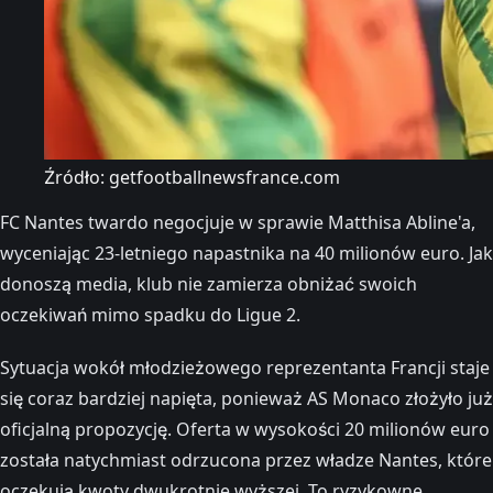
Źródło: getfootballnewsfrance.com
FC Nantes twardo negocjuje w sprawie Matthisa Abline'a,
wyceniając 23-letniego napastnika na 40 milionów euro. Jak
donoszą media, klub nie zamierza obniżać swoich
oczekiwań mimo spadku do Ligue 2.
Sytuacja wokół młodzieżowego reprezentanta Francji staje
się coraz bardziej napięta, ponieważ AS Monaco złożyło już
oficjalną propozycję. Oferta w wysokości 20 milionów euro
została natychmiast odrzucona przez władze Nantes, które
oczekują kwoty dwukrotnie wyższej. To ryzykowne