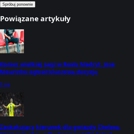
Spróbuj ponownie
Powiązane artykuły
Koniec wielkiej sagi w Realu Madryt. Jose
Mourinho ogłosił kluczową decyzję
9 sie
Zaskakujący kierunek dla gwiazdy Chelsea.