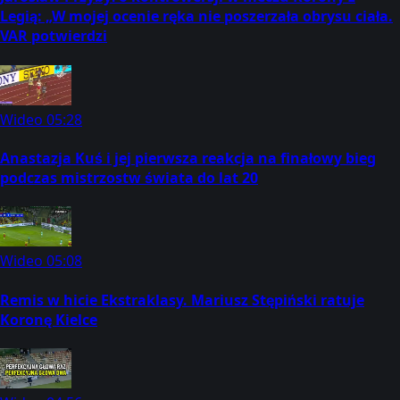
Legią: „W mojej ocenie ręka nie poszerzała obrysu ciała.
VAR potwierdzi
Wideo
05:28
Anastazja Kuś i jej pierwsza reakcja na finałowy bieg
podczas mistrzostw świata do lat 20
Wideo
05:08
Remis w hicie Ekstraklasy. Mariusz Stępiński ratuje
Koronę Kielce