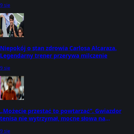
9 sie
Niepokój o stan zdrowia Carlosa Alcaraza.
Legendarny trener przerywa milczenie
9 sie
„Możecie przestać to powtarzać”. Gwiazdor
tenisa nie wytrzymał, mocne słowa na
pożegnanie
9 sie