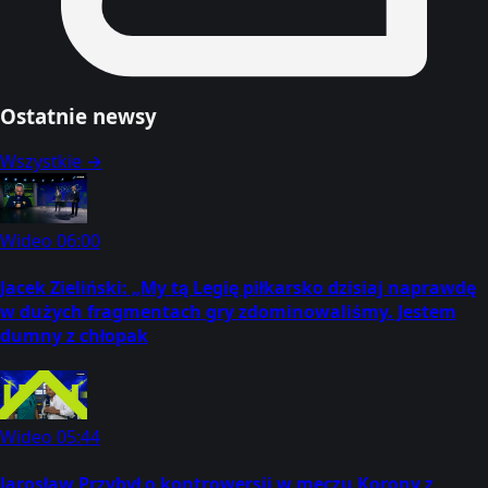
Ostatnie newsy
Wszystkie →
Wideo
06:00
Jacek Zieliński: „My tą Legię piłkarsko dzisiaj naprawdę
w dużych fragmentach gry zdominowaliśmy. Jestem
dumny z chłopak
Wideo
05:44
Jarosław Przybył o kontrowersji w meczu Korony z