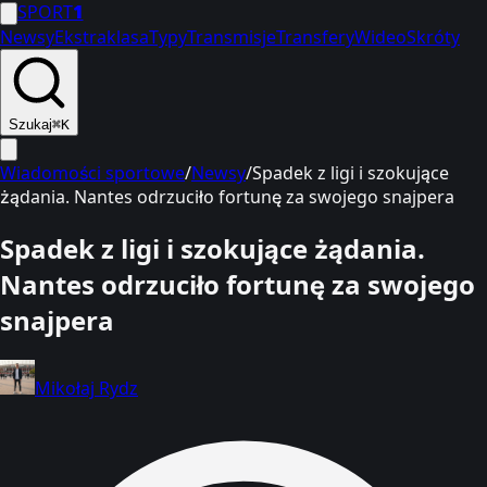
SPORT
1
Newsy
Ekstraklasa
Typy
Transmisje
Transfery
Wideo
Skróty
Szukaj
⌘K
Wiadomości sportowe
/
Newsy
/
Spadek z ligi i szokujące
żądania. Nantes odrzuciło fortunę za swojego snajpera
Spadek z ligi i szokujące żądania.
Nantes odrzuciło fortunę za swojego
snajpera
Mikołaj Rydz