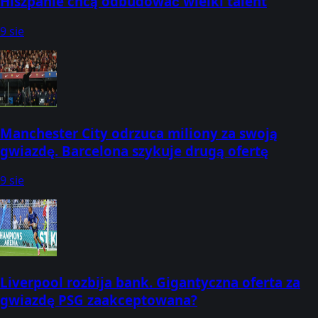
Hiszpanie chcą odbudować wielki talent
9 sie
Manchester City odrzuca miliony za swoją
gwiazdę. Barcelona szykuje drugą ofertę
9 sie
Liverpool rozbija bank. Gigantyczna oferta za
gwiazdę PSG zaakceptowana?