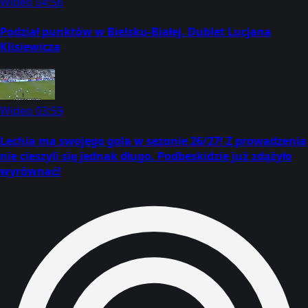
Wideo
04:56
Podział punktów w Bielsku-Białej. Dublet Lucjana
Klisiewicza
Wideo
03:59
Lechia ma swojego gola w sezonie 26/27! Z prowadzenia
nie cieszyli się jednak długo. Podbeskidzie już zdążyło
wyrównać!