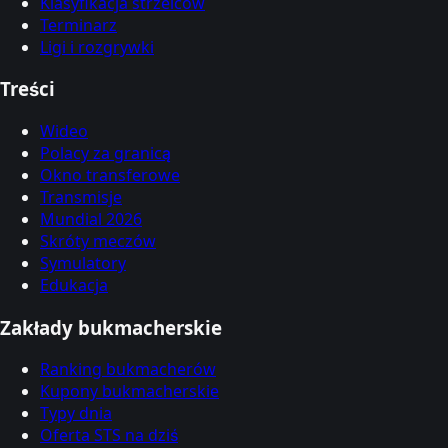
Klasyfikacja strzelców
Terminarz
Ligi i rozgrywki
Treści
Wideo
Polacy za granicą
Okno transferowe
Transmisje
Mundial 2026
Skróty meczów
Symulatory
Edukacja
Zakłady bukmacherskie
Ranking bukmacherów
Kupony bukmacherskie
Typy dnia
Oferta STS na dziś