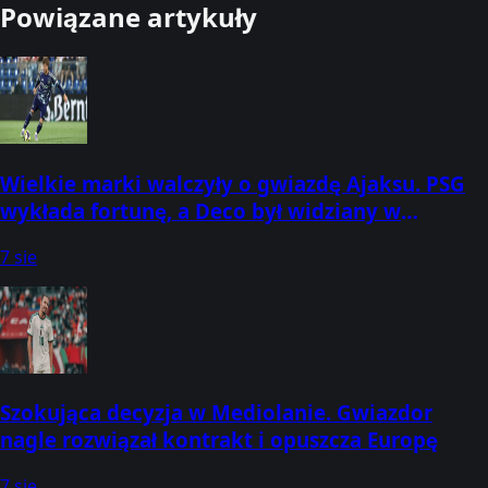
Powiązane artykuły
Wielkie marki walczyły o gwiazdę Ajaksu. PSG
wykłada fortunę, a Deco był widziany w
Amsterdamie
7 sie
Szokująca decyzja w Mediolanie. Gwiazdor
nagle rozwiązał kontrakt i opuszcza Europę
7 sie