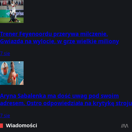
Trener Feyenoordu przerywa milczenie.
Gwiazda na wylocie, w grze wielkie miliony
7 sie
Aryna Sabalenka ma dość uwag pod swoim
adresem. Ostro odpowiedziała na krytykę stroju
7 sie