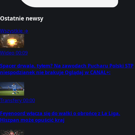
Ostatnie newsy
Wszystkie →
Wideo
00:09
Spacer drwala. tyłem? Na zawodach Pucharu Polski STP
niespodzianek nie brakuje Oglądaj w CANAL+:
Transfery
00:00
Feyenoord włącza się do walki o obrońcę z La Liga.
Hiszpan może opuścić kraj