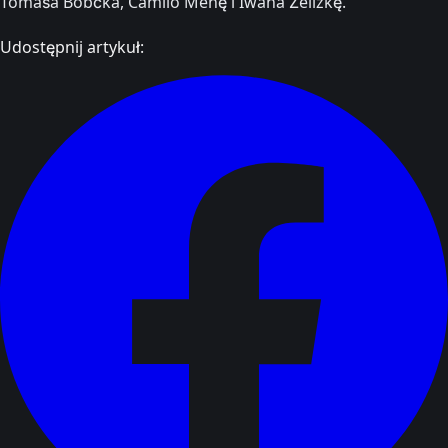
Tomáša Bobčka, Camilo Menę i Iwana Żelizkę.
Udostępnij artykuł: