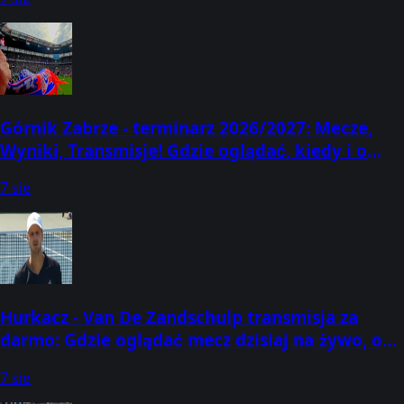
Górnik Zabrze - terminarz 2026/2027: Mecze,
Wyniki, Transmisje! Gdzie oglądać, kiedy i o
której godzinie? [Aktualizacja: 07.08.2026]
7 sie
Hurkacz - Van De Zandschulp transmisja za
darmo: Gdzie oglądać mecz dzisiaj na żywo, o
której godzinie? (07.08.2026) [ATP Montreal]
7 sie