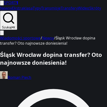
SPORT
1
Newsy
Ekstraklasa
Typy
Transmisje
Transfery
Wideo
Skróty
Szukaj
⌘K
Wiadomości sportowe
/
Newsy
/
Śląsk Wrocław dopina
transfer? Oto najnowsze doniesienia!
Śląsk Wrocław dopina transfer? Oto
najnowsze doniesienia!
Roman Piech