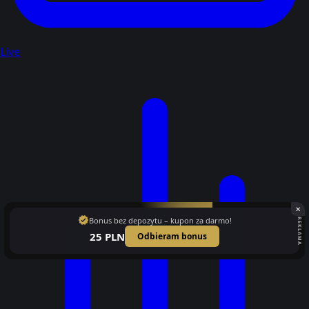
Live
✕
verified
Bonus bez depozytu – kupon za darmo!
REKLAMA
25 PLN
Odbieram bonus