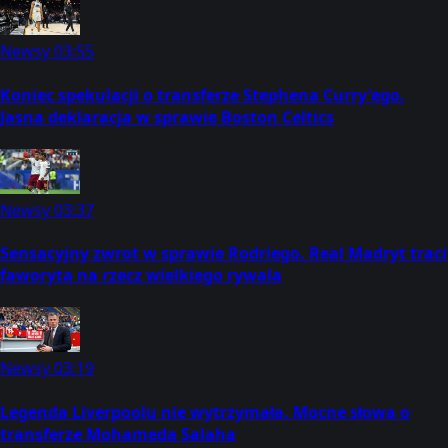
Newsy
03:55
Koniec spekulacji o transferze Stephena Curry'ego.
Jasna deklaracja w sprawie Boston Celtics
Newsy
03:37
Sensacyjny zwrot w sprawie Rodriego. Real Madryt traci
faworyta na rzecz wielkiego rywala
Newsy
03:19
Legenda Liverpoolu nie wytrzymała. Mocne słowa o
transferze Mohameda Salaha