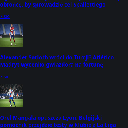
obrońcę, by sprowadzić cel Spallettiego
7 sie
Alexander Sørloth wróci do Turcji? Atlético
Madryt wyceniło gwiazdora na fortunę
7 sie
Orel Mangala opuszcza Lyon. Belgijski
pomocnik przejdzie testy w klubie z La Liga