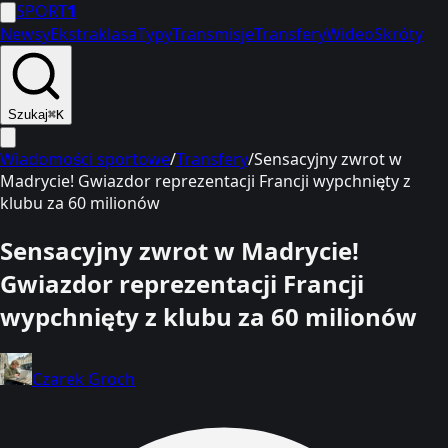
SPORT
1
Newsy
Ekstraklasa
Typy
Transmisje
Transfery
Wideo
Skróty
Szukaj
⌘K
Wiadomości sportowe
/
Transfery
/
Sensacyjny zwrot w
Madrycie! Gwiazdor reprezentacji Francji wypchnięty z
klubu za 60 milionów
Sensacyjny zwrot w Madrycie!
Gwiazdor reprezentacji Francji
wypchnięty z klubu za 60 milionów
Czarek Groch