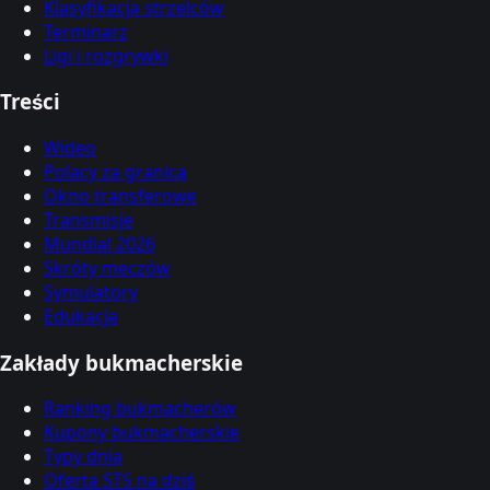
Klasyfikacja strzelców
Terminarz
Ligi i rozgrywki
Treści
Wideo
Polacy za granicą
Okno transferowe
Transmisje
Mundial 2026
Skróty meczów
Symulatory
Edukacja
Zakłady bukmacherskie
Ranking bukmacherów
Kupony bukmacherskie
Typy dnia
Oferta STS na dziś