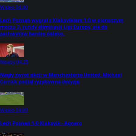
Wideo
04:40
Lech Poznań wygrał z Klaksvikiem 1:0 w pierwszym
meczu 3. rundy eliminacji Ligi Europy, ale do
zachwytów bardzo daleko.
Newsy
04:25
Nagły zwrot akcji w Manchesterze United. Michael
Carrick podjął ryzykowną decyzję
Wideo
04:09
Lech Poznań 1-0 Klaksvik - Agnero