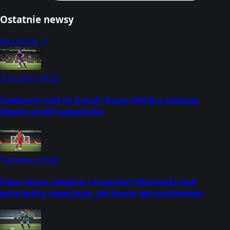
Ostatnie newsy
Wszystkie →
Transfery
09:30
Cvetković trafi do Grecji? Trener PAOK-u wskazał
idealny profil napastnika
Transfery
09:00
Fábio Vieira odejdzie z Arsenalu? Niemiecki klub
potwierdza negocjacje, ale kwota jest problemem