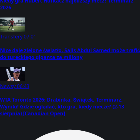
Kiedy gra Hubert Hurkacz najbliższy mecz? Terminarz
2026
Transfery
07:01
Nice daje zielone światło. Salis Abdul Samed może trafić
do tureckiego giganta za miliony
Newsy
06:43
WTA Toronto 2026: Drabinka, Świątek, Terminarz,
Wyniki! Gdzie oglądać, kto gra, kiedy mecze? (2-13
sierpnia) [Canadian Open]