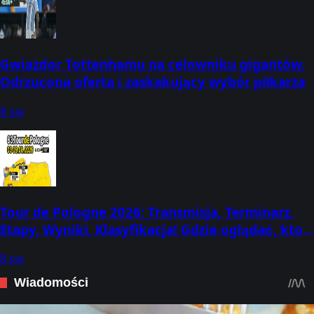
Gwiazdor Tottenhamu na celowniku gigantów.
Odrzucona oferta i zaskakujący wybór piłkarza
8 sie
Tour de Pologne 2026: Transmisja, Terminarz,
Etapy, Wyniki, Klasyfikacja! Gdzie oglądać, kto
dziś wygrał? (3-9 sierpnia)
8 sie