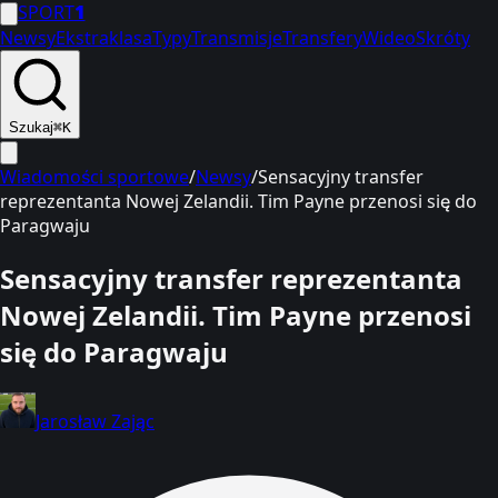
SPORT
1
Newsy
Ekstraklasa
Typy
Transmisje
Transfery
Wideo
Skróty
Szukaj
⌘K
Wiadomości sportowe
/
Newsy
/
Sensacyjny transfer
reprezentanta Nowej Zelandii. Tim Payne przenosi się do
Paragwaju
Sensacyjny transfer reprezentanta
Nowej Zelandii. Tim Payne przenosi
się do Paragwaju
Jarosław Zając