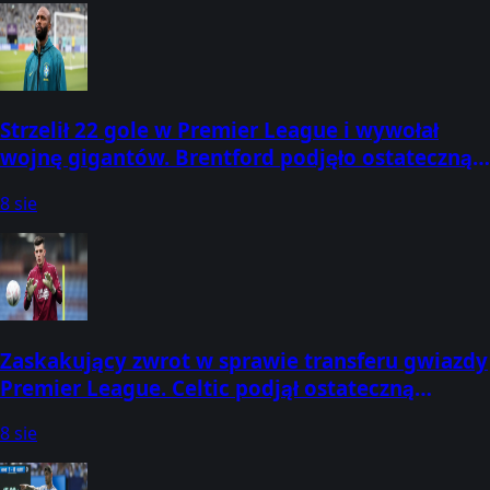
Strzelił 22 gole w Premier League i wywołał
wojnę gigantów. Brentford podjęło ostateczną
decyzję
8 sie
Zaskakujący zwrot w sprawie transferu gwiazdy
Premier League. Celtic podjął ostateczną
decyzję
8 sie