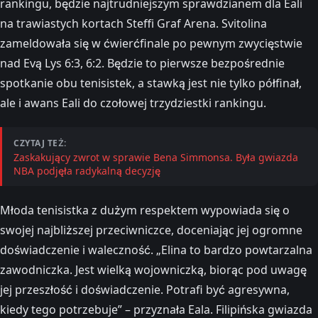
rankingu, będzie najtrudniejszym sprawdzianem dla Eali
na trawiastych kortach Steffi Graf Arena. Svitolina
zameldowała się w ćwierćfinale po pewnym zwycięstwie
nad Evą Lys 6:3, 6:2. Będzie to pierwsze bezpośrednie
spotkanie obu tenisistek, a stawką jest nie tylko półfinał,
ale i awans Eali do czołowej trzydziestki rankingu.
CZYTAJ TEŻ:
Zaskakujący zwrot w sprawie Bena Simmonsa. Była gwiazda
NBA podjęła radykalną decyzję
Młoda tenisistka z dużym respektem wypowiada się o
swojej najbliższej przeciwniczce, doceniając jej ogromne
doświadczenie i waleczność. „Elina to bardzo powtarzalna
zawodniczka. Jest wielką wojowniczką, biorąc pod uwagę
jej przeszłość i doświadczenie. Potrafi być agresywna,
kiedy tego potrzebuje” – przyznała Eala. Filipińska gwiazda