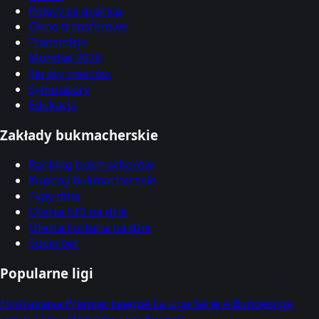
Polacy za granicą
Okno transferowe
Transmisje
Mundial 2026
Skróty meczów
Symulatory
Edukacja
Zakłady bukmacherskie
Ranking bukmacherów
Kupony bukmacherskie
Typy dnia
Oferta STS na dziś
Oferta Fortuna na dziś
Superbet
Popularne ligi
Ekstraklasa
Premier League
La Liga
Serie A
Bundesliga
Ligue 1
Liga Mistrzów
Liga Europy