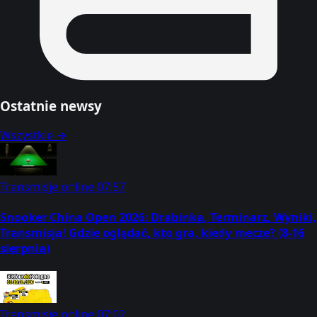
Ostatnie newsy
Wszystkie →
Transmisje online
07:57
Snooker China Open 2026: Drabinka, Terminarz, Wyniki,
Transmisja! Gdzie oglądać, kto gra, kiedy mecze? (8-16
sierpnia)
Transmisje online
07:02