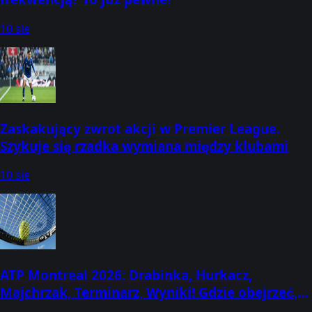
10 sie
Zaskakujący zwrot akcji w Premier League.
Szykuje się rzadka wymiana między klubami
10 sie
ATP Montreal 2026: Drabinka, Hurkacz,
Majchrzak, Terminarz, Wyniki! Gdzie obejrzeć,
kto gra, kiedy mecze? (2-13 sierpnia) [Canadian