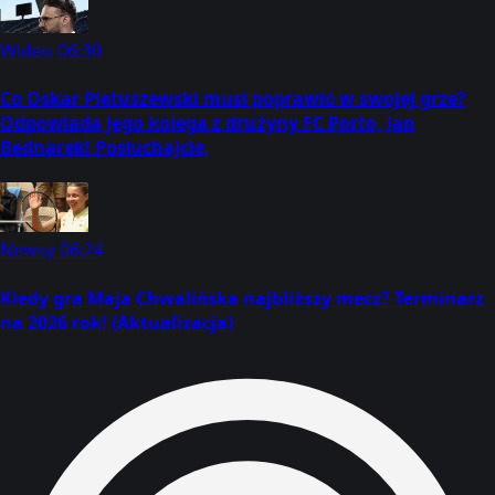
Wideo
06:30
Co Oskar Pietuszewski musi poprawić w swojej grze?
Odpowiada jego kolega z drużyny FC Porto, Jan
Bednarek! Posłuchajcie,
Newsy
06:24
Kiedy gra Maja Chwalińska najbliższy mecz? Terminarz
na 2026 rok! (Aktualizacja)