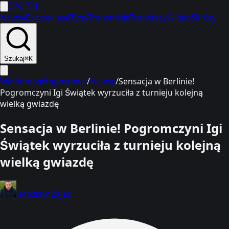
SPORT
1
Newsy
Ekstraklasa
Typy
Transmisje
Transfery
Wideo
Skróty
Szukaj
⌘K
Wiadomości sportowe
/
Newsy
/
Sensacja w Berlinie!
Pogromczyni Igi Świątek wyrzuciła z turnieju kolejną
wielką gwiazdę
Sensacja w Berlinie! Pogromczyni Igi
Świątek wyrzuciła z turnieju kolejną
wielką gwiazdę
Jarosław Zając