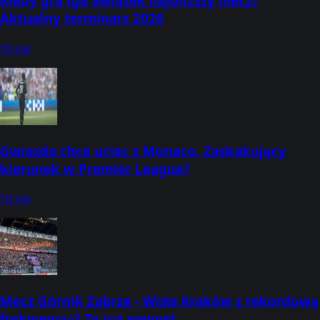
Kiedy gra Iga Świątek najbliższy mecz?
Aktualny terminarz 2026
10 sie
Gwiazda chce uciec z Monaco. Zaskakujący
kierunek w Premier League?
10 sie
Mecz Górnik Zabrze - Wisła Kraków z rekordową
frekwencją? To już pewne!