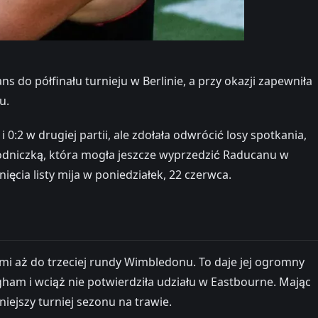
o półfinału turnieju w Berlinie, a przy okazji zapewniła
u.
:2 w drugiej partii, ale zdołała odwrócić losy spotkania,
wodniczką, która mogła jeszcze wyprzedzić Raducanu w
ęcia listy mija w poniedziałek, 22 czerwca.
ami aż do trzeciej rundy Wimbledonu. To daje jej ogromny
gham i wciąż nie potwierdziła udziału w Eastbourne. Mając
ejszy turniej sezonu na trawie.