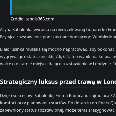
Źródło: tennis365.com
Aryna Sabalenka wyrasta na nieoczekiwaną bohaterkę Emmy 
Brytyjce rozstawienie podczas nadchodzącego Wimbledonu.
Białorusinka musiała się mocno napracować, aby pokonać Nik
wygrywając ostatecznie 4:6, 7:6, 6:4. Ten wynik ma kolosa
walce o ostatnie miejsce dające rozstawienie w Londynie. Te
Strategiczny luksus przed trawą w Lon
Dzięki sukcesowi Sabalenki, Emma Raducanu zajmująca 32. m
komfort przy planowaniu startów. Po dotarciu do finału Qu
zapewniony status rozstawionej, może teraz zrezygnować 