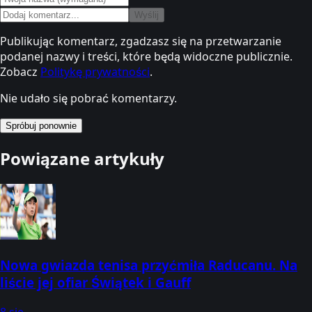
Wyślij
Publikując komentarz, zgadzasz się na przetwarzanie
podanej nazwy i treści, które będą widoczne publicznie.
Zobacz
Politykę prywatności
.
Nie udało się pobrać komentarzy.
Spróbuj ponownie
Powiązane artykuły
Nowa gwiazda tenisa przyćmiła Raducanu. Na
liście jej ofiar Świątek i Gauff
8 sie