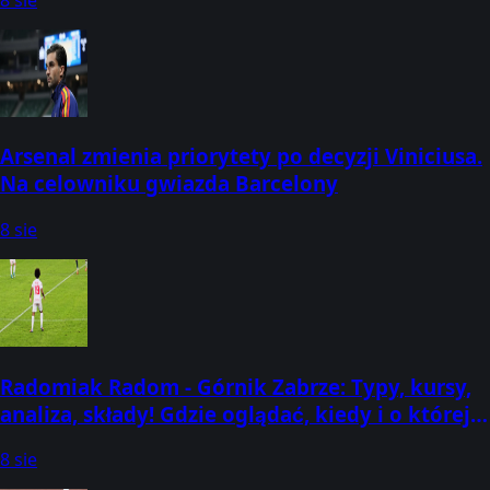
Arsenal zmienia priorytety po decyzji Viniciusa.
Na celowniku gwiazda Barcelony
8 sie
Radomiak Radom - Górnik Zabrze: Typy, kursy,
analiza, składy! Gdzie oglądać, kiedy i o której
godzinie? (08.08.2026) [PKO BP Ekstraklasa]
8 sie