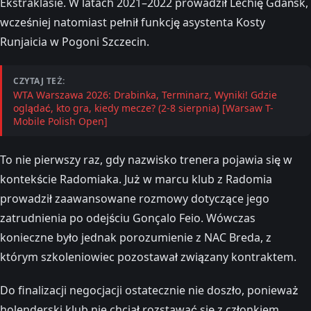
Ekstraklasie. W latach 2021–2022 prowadził Lechię Gdańsk,
wcześniej natomiast pełnił funkcję asystenta Kosty
Runjaicia w Pogoni Szczecin.
CZYTAJ TEŻ:
WTA Warszawa 2026: Drabinka, Terminarz, Wyniki! Gdzie
oglądać, kto gra, kiedy mecze? (2-8 sierpnia) [Warsaw T-
Mobile Polish Open]
To nie pierwszy raz, gdy nazwisko trenera pojawia się w
kontekście Radomiaka. Już w marcu klub z Radomia
prowadził zaawansowane rozmowy dotyczące jego
zatrudnienia po odejściu Gonçalo Feio. Wówczas
konieczne było jednak porozumienie z NAC Breda, z
którym szkoleniowiec pozostawał związany kontraktem.
Do finalizacji negocjacji ostatecznie nie doszło, ponieważ
holenderski klub nie chciał rozstawać się z członkiem