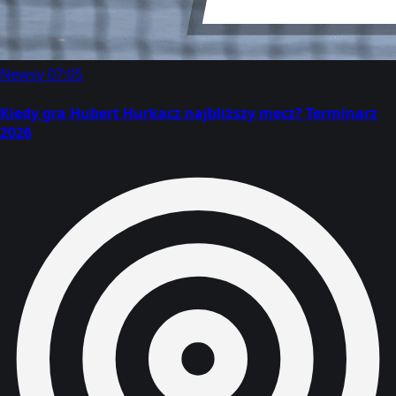
Newsy
07:05
Kiedy gra Hubert Hurkacz najbliższy mecz? Terminarz
2026