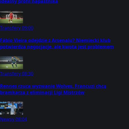
idealny profil napastnika
Transfery
09:00
Fábio Vieira odejdzie z Arsenalu? Niemiecki klub
potwierdza negocjacje, ale kwota jest problemem
Transfery
08:30
Rennes rzuca wyzwanie Wolves. Francuzi chcą
bramkarza z eliminacji Ligi Mistrzów
Newsy
08:04