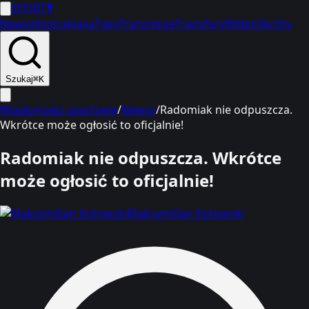
SPORT
1
Newsy
Ekstraklasa
Typy
Transmisje
Transfery
Wideo
Skróty
Szukaj
⌘K
Wiadomości sportowe
/
Newsy
/
Radomiak nie odpuszcza.
Wkrótce może ogłosić to oficjalnie!
Radomiak nie odpuszcza. Wkrótce
może ogłosić to oficjalnie!
Maksymilian Kotowski