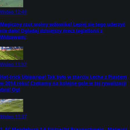
Wideo
12:49
Magiczny rzut wolny wdowika! Lepiej się tego uderzyć
nie dało! Oglądaj dzisiejszy mecz Jagiellonii z
Widzewem:
Wideo
11:57
Hat-trick Ubiparipa! Tak było w starciu Lecha z Piastem
w 2014 roku! Czekamy na kolejne gole w tej rywalizacji
dziś! Ogl
Wideo
11:37
1. FC Magdeburg 1-6 Eintracht Braunschweig - Mateusz