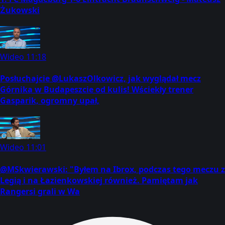
Żukowski
Wideo
11:18
Posłuchajcie @LukaszOlkowicz, jak wyglądał mecz
Górnika w Budapeszcie od kulis! Wściekły trener
Gasparik, ogromny upał,
Wideo
11:01
@MSkwierawski: "Byłem na Ibrox, podczas tego meczu z
Legią i na Łazienkowskiej również. Pamiętam jak
Rangersi grali w Wa