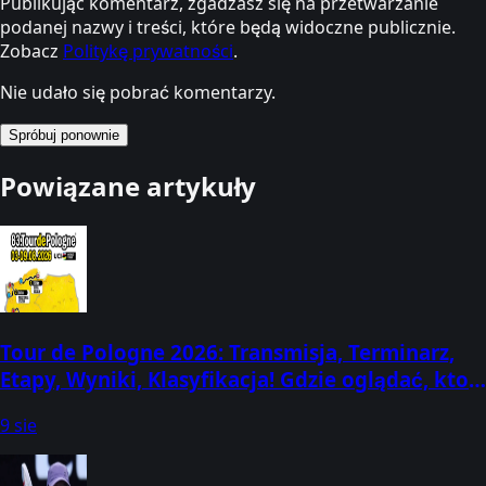
Publikując komentarz, zgadzasz się na przetwarzanie
podanej nazwy i treści, które będą widoczne publicznie.
Zobacz
Politykę prywatności
.
Nie udało się pobrać komentarzy.
Spróbuj ponownie
Powiązane artykuły
Tour de Pologne 2026: Transmisja, Terminarz,
Etapy, Wyniki, Klasyfikacja! Gdzie oglądać, kto
dziś wygrał? (3-9 sierpnia)
9 sie