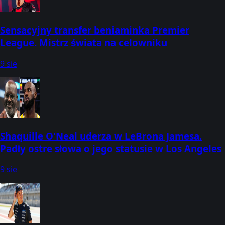
Sensacyjny transfer beniaminka Premier
League. Mistrz świata na celowniku
9 sie
Shaquille O'Neal uderza w LeBrona Jamesa.
Padły ostre słowa o jego statusie w Los Angeles
9 sie