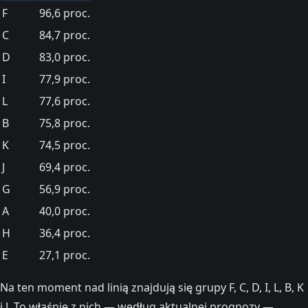
F
96,6 proc.
C
84,7 proc.
D
83,0 proc.
I
77,9 proc.
L
77,6 proc.
B
75,8 proc.
K
74,5 proc.
J
69,4 proc.
G
56,9 proc.
A
40,0 proc.
H
36,4 proc.
E
27,1 proc.
Na ten moment nad linią znajdują się grupy F, C, D, I, L, B, K
i J. To właśnie z nich — według aktualnej prognozy —