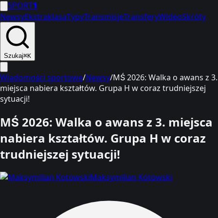
SPORT
1
Newsy
Ekstraklasa
Typy
Transmisje
Transfery
Wideo
Skróty
Szukaj
⌘K
Wiadomości sportowe
/
Newsy
/
MŚ 2026: Walka o awans z 3.
miejsca nabiera kształtów. Grupa H w coraz trudniejszej
sytuacji!
MŚ 2026: Walka o awans z 3. miejsca
nabiera kształtów. Grupa H w coraz
trudniejszej sytuacji!
Maksymilian Kotowski