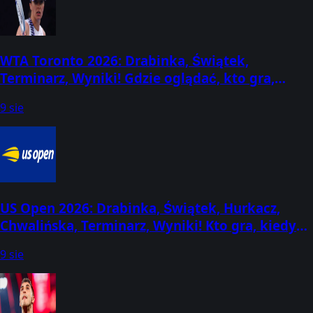
WTA Toronto 2026: Drabinka, Świątek,
Terminarz, Wyniki! Gdzie oglądać, kto gra,
kiedy mecze? (2-13 sierpnia) [Canadian Open]
9 sie
US Open 2026: Drabinka, Świątek, Hurkacz,
Chwalińska, Terminarz, Wyniki! Kto gra, kiedy
losowanie? (30 sierpnia - 13 września)
9 sie