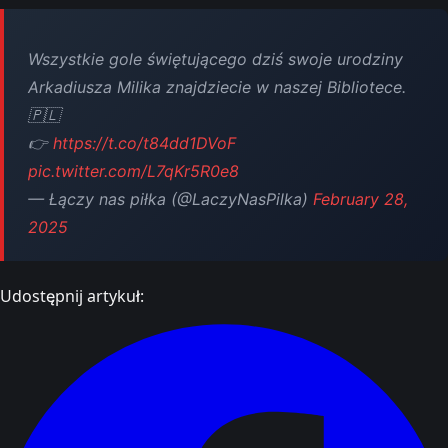
Wszystkie gole świętującego dziś swoje urodziny
Arkadiusza Milika znajdziecie w naszej Bibliotece.
🇵🇱
👉
https://t.co/t84dd1DVoF
pic.twitter.com/L7qKr5R0e8
— Łączy nas piłka (@LaczyNasPilka)
February 28,
2025
Udostępnij artykuł: