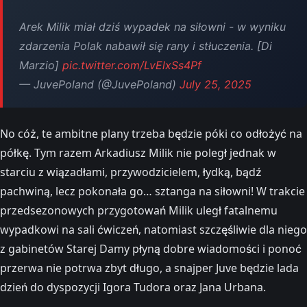
Arek Milik miał dziś wypadek na siłowni - w wyniku
zdarzenia Polak nabawił się rany i stłuczenia. [Di
Marzio]
pic.twitter.com/LvElxSs4Pf
— JuvePoland (@JuvePoland)
July 25, 2025
No cóż, te ambitne plany trzeba będzie póki co odłożyć na
półkę. Tym razem Arkadiusz Milik nie poległ jednak w
starciu z wiązadłami, przywodzicielem, łydką, bądź
pachwiną, lecz pokonała go… sztanga na siłowni! W trakcie
przedsezonowych przygotowań Milik uległ fatalnemu
wypadkowi na sali ćwiczeń, natomiast szczęśliwie dla niego
z gabinetów Starej Damy płyną dobre wiadomości i ponoć
przerwa nie potrwa zbyt długo, a snajper Juve będzie lada
dzień do dyspozycji Igora Tudora oraz Jana Urbana.