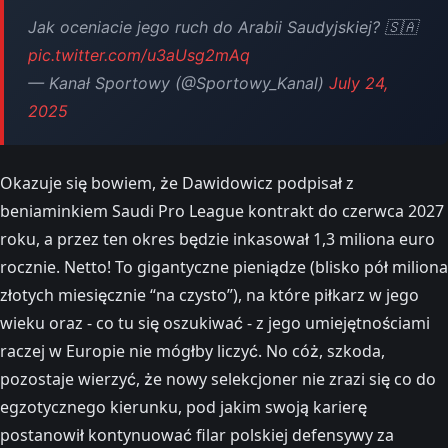
Jak oceniacie jego ruch do Arabii Saudyjskiej? 🇸🇦
pic.twitter.com/u3aUsg2mAq
— Kanał Sportowy (@Sportowy_Kanal)
July 24,
2025
Okazuje się bowiem, że Dawidowicz podpisał z
beniaminkiem Saudi Pro League kontrakt do czerwca 2027
roku, a przez ten okres będzie inkasował 1,3 miliona euro
rocznie. Netto! To gigantyczne pieniądze (blisko pół miliona
złotych miesięcznie “na czysto”), na które piłkarz w jego
wieku oraz - co tu się oszukiwać - z jego umiejętnościami
raczej w Europie nie mógłby liczyć. No cóż, szkoda,
pozostaje wierzyć, że nowy selekcjoner nie zrazi się co do
egzotycznego kierunku, pod jakim swoją karierę
postanowił kontynuować filar polskiej defensywy za