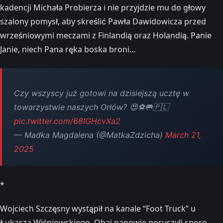
kadencji Michała Probierza i nie przyjdzie mu do głowy
szalony pomysł, aby skreślić Pawła Dawidowicza przed
wrześniowymi meczami z Finlandią oraz Holandią. Panie
Janie, niech Pana ręka boska broni…
Czy wszyscy już gotowi na dzisiejszą ucztę w
towarzystwie naszych Orłów? 😍⚽🥅🇵🇱
pic.twitter.com/68IGHcvXa2
— Madka Magdalena (@MatkaZdzicha)
March 21,
2025
*
Wojciech Szczęsny wystąpił na kanale “Foot Truck” u
Łukasza Wiśniowskiego. Obaj panowie poruszyli sporo