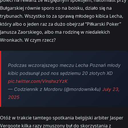
Bułgarskiej równie sporo co na boisku, działo się na
trybunach. Wszystko to za sprawą młodego kibica Lecha,
który albo o jeden raz za dużo obejrzał “Piłkarski Poker”
Janusza Zaorskiego, albo ma rodzinę w niedalekich
Wronkach. W czym rzecz?
Podczas wczorajszego meczu Lecha Poznań młody
kibic podsunął pod nos sędziemu 20 złotych XD
pic.twitter.com/VinshxzYzK
— Codziennik z Mordoru (@mordownik4u)
July 23,
2025
Otóż w trakcie tamtego spotkania belgijski arbiter Jasper
Vergoote kilka razy zmuszony był do skorzystania z