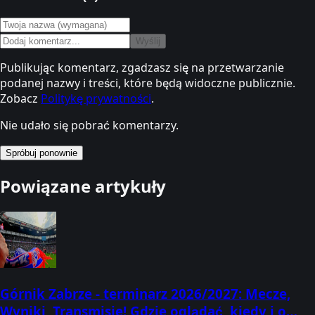
Wyślij
Publikując komentarz, zgadzasz się na przetwarzanie
podanej nazwy i treści, które będą widoczne publicznie.
Zobacz
Politykę prywatności
.
Nie udało się pobrać komentarzy.
Spróbuj ponownie
Powiązane artykuły
Górnik Zabrze - terminarz 2026/2027: Mecze,
Wyniki, Transmisje! Gdzie oglądać, kiedy i o