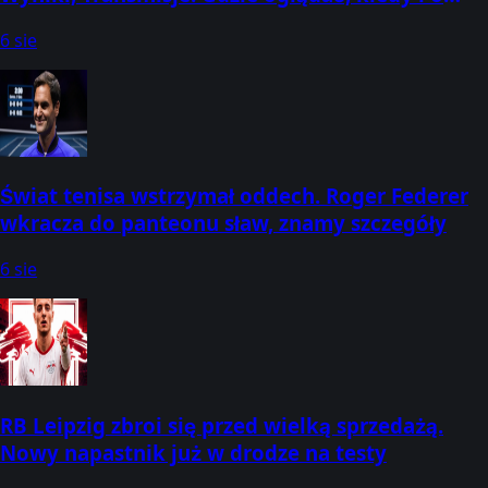
której godzinie? [Aktualizacja: 06.08.2026]
6 sie
Świat tenisa wstrzymał oddech. Roger Federer
wkracza do panteonu sław, znamy szczegóły
6 sie
RB Leipzig zbroi się przed wielką sprzedażą.
Nowy napastnik już w drodze na testy