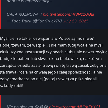
dobrze w reprezentacji...
CAŁA ROZMOWA ⤵️
pic.twitter.com/4r3NzzOGuj
— Foot Truck (@FootTruckTV)
July 23, 2025
Myślicie, że takie rozwiązania w Polsce są możliwe?
Podejrzewam, że wątpię… I nie mam tutaj wcale na myśli
ekskluzywnej restauracji czy beach clubu, ale nawet zwykłą
budę z kebabem lub skwerek na blokowisku, na którym
zarządca osiedla zasiał trawę i on tę trawę zasiał, żeby ona
(ta trawa) rosła na chwałę jego i całej społeczności, a nie
żeby smarkacze po niej (po tej trawie) za piłką biegali i
szkody robli!
Nie po sionym 😂😂😂
pic.twitter.com/NHlrkZVYGj