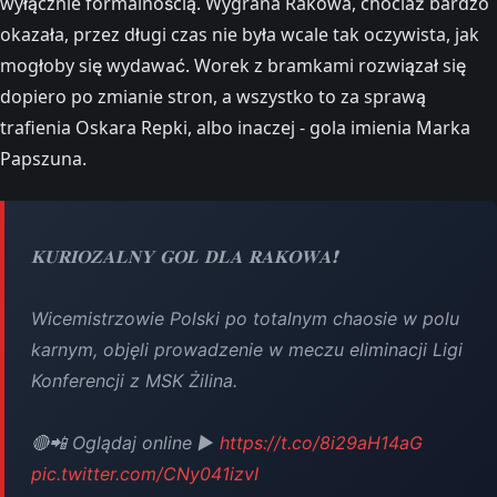
wyłącznie formalnością. Wygrana Rakowa, chociaż bardzo
okazała, przez długi czas nie była wcale tak oczywista, jak
mogłoby się wydawać. Worek z bramkami rozwiązał się
dopiero po zmianie stron, a wszystko to za sprawą
trafienia Oskara Repki, albo inaczej - gola imienia Marka
Papszuna.
𝐊𝐔𝐑𝐈𝐎𝐙𝐀𝐋𝐍𝐘 𝐆𝐎𝐋 𝐃𝐋𝐀 𝐑𝐀𝐊𝐎𝐖𝐀❗
Wicemistrzowie Polski po totalnym chaosie w polu
karnym, objęli prowadzenie w meczu eliminacji Ligi
Konferencji z MSK Żilina.
🔴📲 Oglądaj online ▶️
https://t.co/8i29aH14aG
pic.twitter.com/CNy041izvI