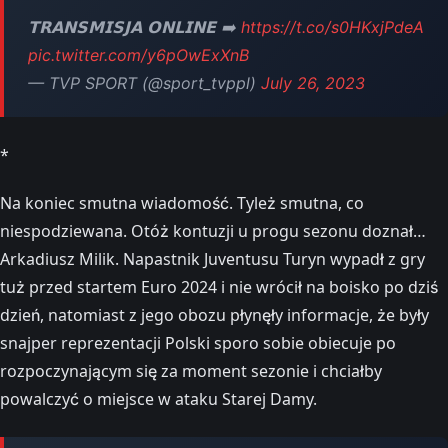
𝗧𝗥𝗔𝗡𝗦𝗠𝗜𝗦𝗝𝗔 𝗢𝗡𝗟𝗜𝗡𝗘 ➡️
https://t.co/s0HKxjPdeA
pic.twitter.com/y6pOwExXnB
— TVP SPORT (@sport_tvppl)
July 26, 2023
*
Na koniec smutna wiadomość. Tyleż smutna, co
niespodziewana. Otóż kontuzji u progu sezonu doznał…
Arkadiusz Milik. Napastnik Juventusu Turyn wypadł z gry
tuż przed startem Euro 2024 i nie wrócił na boisko po dziś
dzień, natomiast z jego obozu płynęły informacje, że były
snajper reprezentacji Polski sporo sobie obiecuje po
rozpoczynającym się za moment sezonie i chciałby
powalczyć o miejsce w ataku Starej Damy.