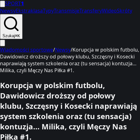
SPORT
1
Newsy
Ekstraklasa
Typy
Transmisje
Transfery
Wideo
Skróty
Szukaj
⌘K
Wiadomości sportowe
/
Newsy
/
Korupcja w polskim futbolu,
Dawidowicz droższy od połowy klubu, Szczęsny i Kosecki
naprawiają system szkolenia oraz (tu sensacja) kontuzja…
Milika, czyli Męczy Nas Piłka #1.
Korupcja w polskim futbolu,
Dawidowicz droższy od połowy
klubu, Szczęsny i Kosecki naprawiają
system szkolenia oraz (tu sensacja)
kontuzja… Milika, czyli Męczy Nas
Piłka #1.