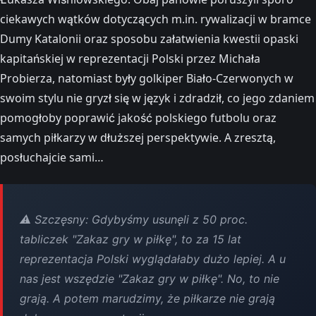
ciekawych wątków dotyczących m.in. rywalizacji w bramce
Dumy Katalonii oraz sposobu załatwienia kwestii opaski
kapitańskiej w reprezentacji Polski przez Michała
Probierza, natomiast były golkiper Biało-Czerwonych w
swoim stylu nie gryzł się w język i zdradził, co jego zdaniem
pomogłoby poprawić jakość polskiego futbolu oraz
samych piłkarzy w dłuższej perspektywie. A zresztą,
posłuchajcie sami…
⚠️ Szczęsny: Gdybyśmy usunęli z 50 proc.
tabliczek "Zakaz gry w piłkę", to za 15 lat
reprezentacja Polski wyglądałaby dużo lepiej. A u
nas jest wszędzie "Zakaz gry w piłkę". No, to nie
grają. A potem marudzimy, że piłkarze nie grają