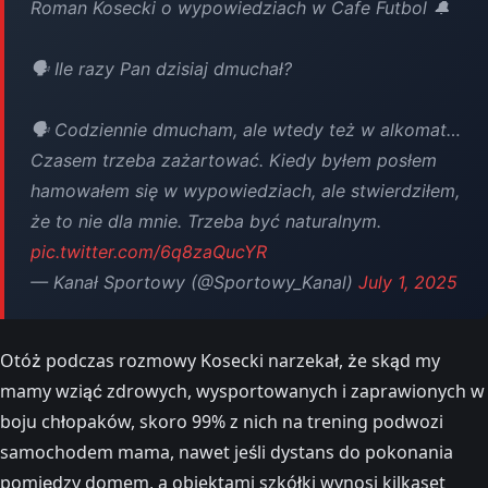
Roman Kosecki o wypowiedziach w Cafe Futbol 🔔
🗣️ Ile razy Pan dzisiaj dmuchał?
🗣️ Codziennie dmucham, ale wtedy też w alkomat…
Czasem trzeba zażartować. Kiedy byłem posłem
hamowałem się w wypowiedziach, ale stwierdziłem,
że to nie dla mnie. Trzeba być naturalnym.
pic.twitter.com/6q8zaQucYR
— Kanał Sportowy (@Sportowy_Kanal)
July 1, 2025
Otóż podczas rozmowy Kosecki narzekał, że skąd my
mamy wziąć zdrowych, wysportowanych i zaprawionych w
boju chłopaków, skoro 99% z nich na trening podwozi
samochodem mama, nawet jeśli dystans do pokonania
pomiędzy domem, a obiektami szkółki wynosi kilkaset