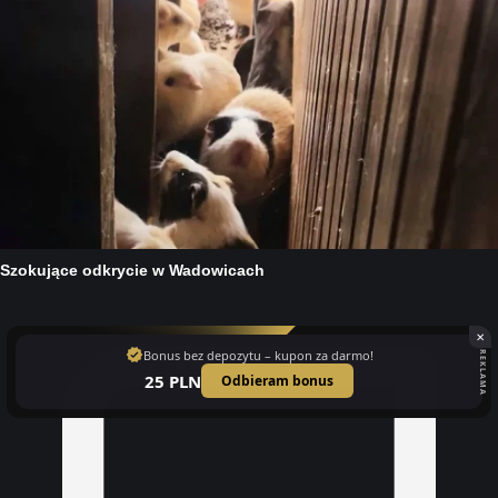
✕
verified
Bonus bez depozytu – kupon za darmo!
REKLAMA
25 PLN
Odbieram bonus