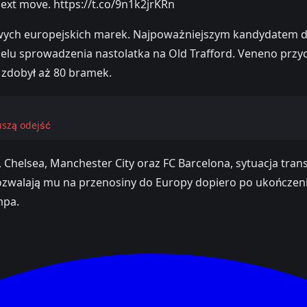
ext move. https://t.co/9n1k2jrKRn
ołowych europejskich marek. Najpoważniejszym kandydatem 
w celu sprowadzenia nastolatka na Old Trafford. Veneno pr
 zdobył aż 80 bramek.
uszą odejść
Chelsea, Manchester City oraz FC Barcelona, sytuacja tran
zwalają mu na przenosiny do Europy dopiero po ukończeniu
mpa.