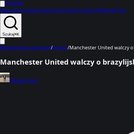
SPORT
1
Newsy
Ekstraklasa
Typy
Transmisje
Transfery
Wideo
Skróty
Szukaj
⌘K
Wiadomości sportowe
/
Newsy
/
Manchester United walczy o b
Manchester United walczy o brazylijsk
Mikołaj Rydz