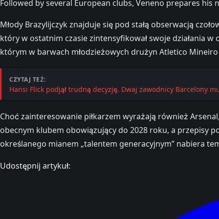
Followed by several European clubs, Veneno prepares his n
Młody Brazylijczyk znajduje się pod stałą obserwacją cz
który w ostatnim czasie zintensyfikował swoje działania 
którym w barwach młodzieżowych drużyn Atletico Mineiro
CZYTAJ TEŻ:
Hansi Flick podjął trudną decyzję. Dwaj zawodnicy Barcelony m
Choć zainteresowanie piłkarzem wyrażają również Arsenal, 
obecnym klubem obowiązujący do 2028 roku, a przepisy po
określanego mianem „talentem generacyjnym” nabiera te
Udostępnij artykuł: