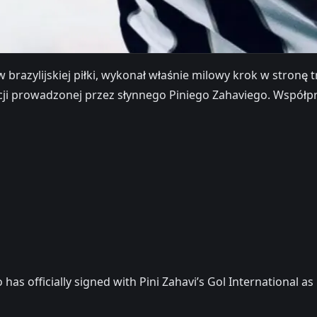
brazylijskiej piłki, wykonał właśnie milowy krok w stronę t
 agencji prowadzonej przez słynnego Piniego Zahaviego. Ws
 has officially signed with Pini Zahavi’s Gol International a