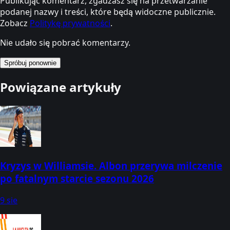
Publikując komentarz, zgadzasz się na przetwarzanie
podanej nazwy i treści, które będą widoczne publicznie.
Zobacz
Politykę prywatności
.
Nie udało się pobrać komentarzy.
Spróbuj ponownie
Powiązane artykuły
Kryzys w Williamsie. Albon przerywa milczenie
po fatalnym starcie sezonu 2026
9 sie