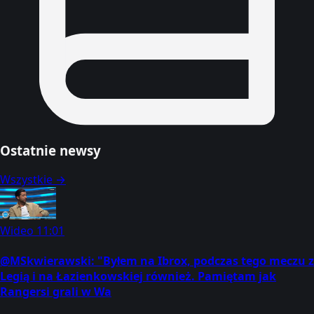
Ostatnie newsy
Wszystkie →
Wideo
11:01
@MSkwierawski: "Byłem na Ibrox, podczas tego meczu z
Legią i na Łazienkowskiej również. Pamiętam jak
Rangersi grali w Wa