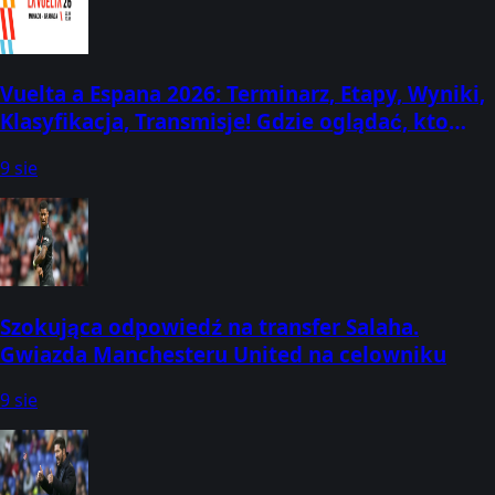
Vuelta a Espana 2026: Terminarz, Etapy, Wyniki,
Klasyfikacja, Transmisje! Gdzie oglądać, kto
startuje, kiedy? (22 sierpnia - 13 września)
9 sie
Szokująca odpowiedź na transfer Salaha.
Gwiazda Manchesteru United na celowniku
9 sie