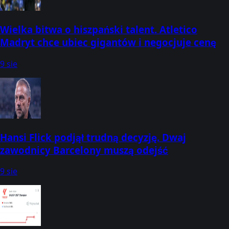
Wielka bitwa o hiszpański talent. Atletico
Madryt chce ubiec gigantów i negocjuje cenę
9 sie
Hansi Flick podjął trudną decyzję. Dwaj
zawodnicy Barcelony muszą odejść
9 sie