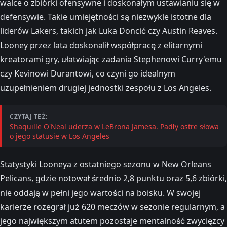
walce o zbiórki ofensywne i doskonałym ustawianiu się w
defensywie. Takie umiejętności są niezwykle istotne dla
liderów Lakers, takich jak Luka Doncić czy Austin Reaves.
Looney przez lata doskonalił współpracę z elitarnymi
kreatorami gry, ułatwiając zadania Stephenowi Curry'emu
czy Kevinowi Durantowi, co czyni go idealnym
uzupełnieniem drugiej jednostki zespołu z Los Angeles.
CZYTAJ TEŻ:
Shaquille O'Neal uderza w LeBrona Jamesa. Padły ostre słowa
o jego statusie w Los Angeles
Statystyki Looneya z ostatniego sezonu w New Orleans
Pelicans, gdzie notował średnio 2,8 punktu oraz 5,6 zbiórki,
nie oddają w pełni jego wartości na boisku. W swojej
karierze rozegrał już 620 meczów w sezonie regularnym, a
jego największym atutem pozostaje mentalność zwycięzcy