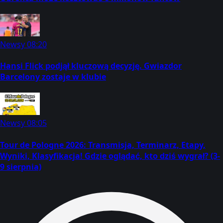
Newsy
08:20
Hansi Flick podjął kluczową decyzję. Gwiazdor
Barcelony zostaje w klubie
Newsy
08:05
Tour de Pologne 2026: Transmisja, Terminarz, Etapy,
Wyniki, Klasyfikacja! Gdzie oglądać, kto dziś wygrał? (3-
9 sierpnia)