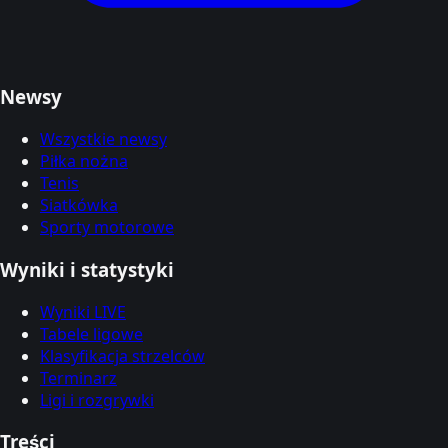
Newsy
Wszystkie newsy
Piłka nożna
Tenis
Siatkówka
Sporty motorowe
Wyniki i statystyki
Wyniki LIVE
Tabele ligowe
Klasyfikacja strzelców
Terminarz
Ligi i rozgrywki
Treści