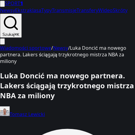
SPORT
1
Newsy
Ekstraklasa
Typy
Transmisje
Transfery
Wideo
Skróty
Szukaj
⌘K
Wiadomości sportowe
/
Newsy
/
Luka Doncić ma nowego
partnera. Lakers ściągają trzykrotnego mistrza NBA za
miliony
Luka Doncić ma nowego partnera.
Lakers ściągają trzykrotnego mistrza
NBA za miliony
Tomasz Lewicki