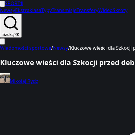
SPORT
1
Newsy
Ekstraklasa
Typy
Transmisje
Transfery
Wideo
Skróty
Szukaj
⌘K
Wiadomości sportowe
/
Newsy
/
Kluczowe wieści dla Szkocji
Kluczowe wieści dla Szkocji przed de
Mikołaj Rydz