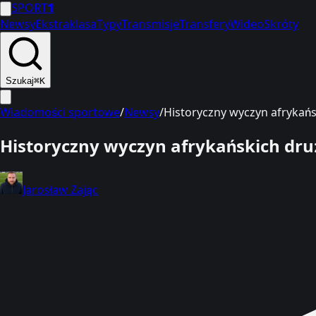
SPORT
1
Newsy
Ekstraklasa
Typy
Transmisje
Transfery
Wideo
Skróty
Szukaj
⌘K
Wiadomości sportowe
/
Newsy
/
Historyczny wyczyn afrykańsk
Historyczny wyczyn afrykańskich druż
Jarosław Zając