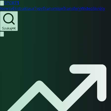
SPORT
1
Newsy
Ekstraklasa
Typy
Transmisje
Transfery
Wideo
Skróty
Szukaj
⌘K