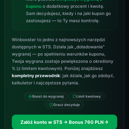
kuponu
o dodatkowy procent i kwotę.
Sam decydujesz, kiedy i na jaki kupon go
zastosujesz — to Ty masz kontrolę.
Winbooster to jedno z najnowszych narzędzi
dostępnych w STS. Działa jak „doładowanie"
wygranej — po spełnieniu warunków kuponu,
Twoja wygrana zostaje powiększona o określony
% (z limitem kwotowym). Poniżej znajdziesz
kompletny przewodnik
: jak działa, jak go zdobyć,
kalkulator i najczęstsze pytania.
Boost do wygranej
Limit kwotowy
Gracz decyduje
Załóż konto w STS → Bonus 760 PLN