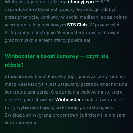
Winbooster jest narzędziem
retencyjnym
— STS
nagradza nim aktywnych graczy. Możesz go zdobyć
przez promocje, konkursy w social mediach lub za coinsy
w programie lojalnościowym
STS Club
. W przyszłości
STS planuje udostępnić Winboostery również nowym
graczom jako element oferty powitalnej.
Winbooster a boost kursowy — czym się
różnią?
Standardowy boost kursowy (np. „podwyższony kurs na
mecz Real Madryt") jest ustawiany przez bukmachera na
konkretne zdarzenie. Gracz nie ma wpływu na to, które
mecze są boostowane.
Winbooster
działa odwrotnie —
to Ty wybierasz kupon, do którego go zastosujesz.
Zwiększa on wygraną procentowo (z limitem), a nie sam
kurs zdarzenia.