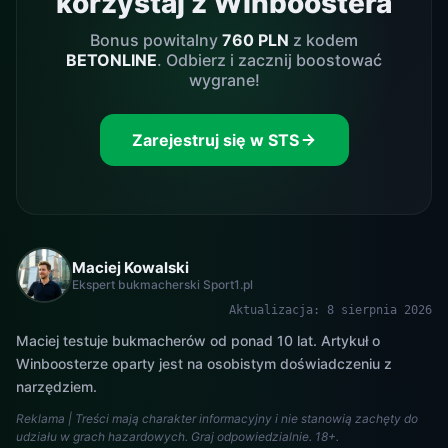
korzystaj z Winboostera
Bonus powitalny
760 PLN
z kodem
BETONLINE
. Odbierz i zacznij boostować
wygrane!
Zarejestruj się w STS
Maciej Kowalski
Ekspert bukmacherski Sport1.pl
Aktualizacja: 8 sierpnia 2026
Maciej testuje bukmacherów od ponad 10 lat. Artykuł o
Winboosterze oparty jest na osobistym doświadczeniu z
narzędziem.
Reklama | Treści mają charakter informacyjny i nie stanowią zachęty do
udziału w grach hazardowych. Graj odpowiedzialnie. 18+.