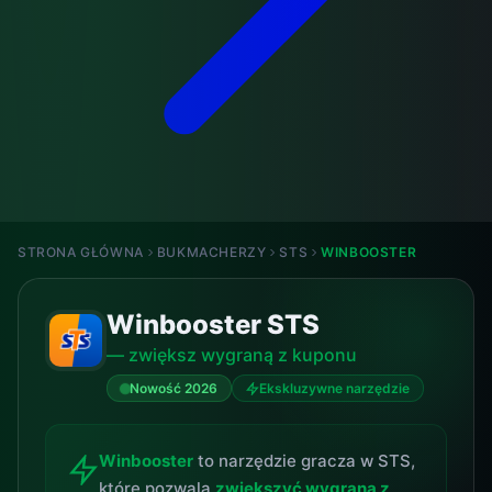
STRONA GŁÓWNA
BUKMACHERZY
STS
WINBOOSTER
Winbooster STS
— zwiększ wygraną z kuponu
Nowość 2026
Ekskluzywne narzędzie
Winbooster
to narzędzie gracza w STS,
które pozwala
zwiększyć wygraną z