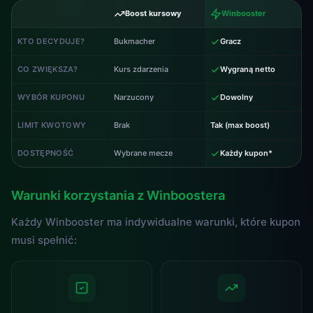
Boost kursowy
Winbooster
KTO DECYDUJE?
Bukmacher
Gracz
CO ZWIĘKSZA?
Kurs zdarzenia
Wygraną netto
WYBÓR KUPONU
Narzucony
Dowolny
LIMIT KWOTOWY
Brak
Tak (max boost)
DOSTĘPNOŚĆ
Wybrane mecze
Każdy kupon*
Warunki korzystania z Winboostera
Każdy Winbooster ma indywidualne warunki, które kupon
musi spełnić: