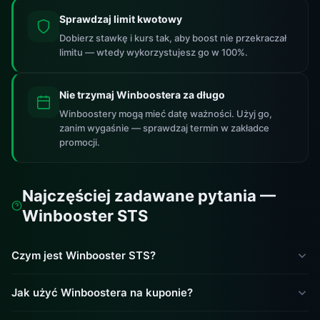
Sprawdzaj limit kwotowy
Dobierz stawkę i kurs tak, aby boost nie przekraczał
limitu — wtedy wykorzystujesz go w 100%.
Nie trzymaj Winboostera za długo
Winboostery mogą mieć datę ważności. Użyj go,
zanim wygaśnie — sprawdzaj termin w zakładce
promocji.
Najczęściej zadawane pytania —
Winbooster STS
Czym jest Winbooster STS?
Winbooster to narzędzie dostępne w STS, które pozwala
Jak użyć Winboostera na kuponie?
zwiększyć wygraną z kuponu o określony procent i kwotę.
Gracz sam decyduje, do którego kuponu zastosuje
Aby użyć Winboostera: dodaj zdarzenia do kuponu, ustaw