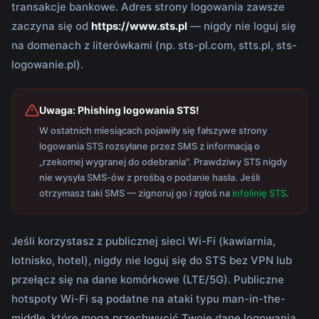
transakcje bankowe. Adres strony logowania zawsze
zaczyna się od
https://www.sts.pl
— nigdy nie loguj się
na domenach z literówkami (np. sts-pl.com, stts.pl, sts-
logowanie.pl).
Uwaga: Phishing logowania STS!
W ostatnich miesiącach pojawiły się fałszywe strony
logowania STS rozsyłane przez SMS z informacją o
„rzekomej wygranej do odebrania". Prawdziwy STS nigdy
nie wysyła SMS-ów z prośbą o podanie hasła. Jeśli
otrzymasz taki SMS — zignoruj go i zgłoś na
infolinię STS
.
Jeśli korzystasz z publicznej sieci Wi-Fi (kawiarnia,
lotnisko, hotel), nigdy nie loguj się do STS bez VPN lub
przełącz się na dane komórkowe (LTE/5G). Publiczne
hotspoty Wi-Fi są podatne na ataki typu man-in-the-
middle, które mogą przechwycić Twoje dane logowania.