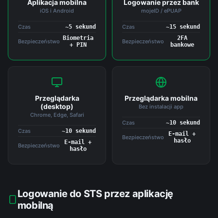
Aplikacja mobilna
Logowanie przez bank
iOS i Android
mojeID / ePUAP
Czas
~5 sekund
Czas
~15 sekund
Biometria
2FA
Bezpieczeństwo
Bezpieczeństwo
+ PIN
bankowe
Przeglądarka
Przeglądarka mobilna
(desktop)
Bez instalacji app
Chrome, Edge, Safari
Czas
~10 sekund
Czas
~10 sekund
E-mail +
Bezpieczeństwo
hasło
E-mail +
Bezpieczeństwo
hasło
Logowanie do STS przez aplikację
mobilną