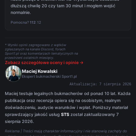
dłuższą chwilę 20 czy tam 30 minut i mogłem wejść
normalnie.
Pomocna?
112
|
12
* Wyniki opinii zagregowano z wątków
zgłaszanych na kanale Discord, forach
Sport1.pl oraz komentarzach tematycznych na
przestrzeni ostatnich miesięcy.
Zobacz szczegółowe oceny i opinie →
Maciej Kowalski
Ekspert bukmacherski Sport1.pl
Aktualizacja: 7 sierpnia 2026
Maciej testuje legalnych bukmacherów od ponad 10 lat. Każda
publikacja oraz recenzja opiera się na osobistym, realnym
doświadczeniu, audycie warunków i wpłat. Poniższy materiał
sprawdzający jakość usług
STS
został zaktualizowany 7
sierpnia 2026.
Reklama | Treści mają charakter informacyjny i nie stanowią zachęty do