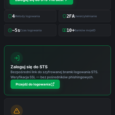
4
2FA
Metody logowania
Uwierzytelnianie
~5s
10+
Czas logowania
Banków mojeID
Zaloguj się do STS
Bezpośredni link do szyfrowanej bramki logowania STS.
Weryfikacja SSL — bez pośredników phishingowych.
Przejdź do logowania