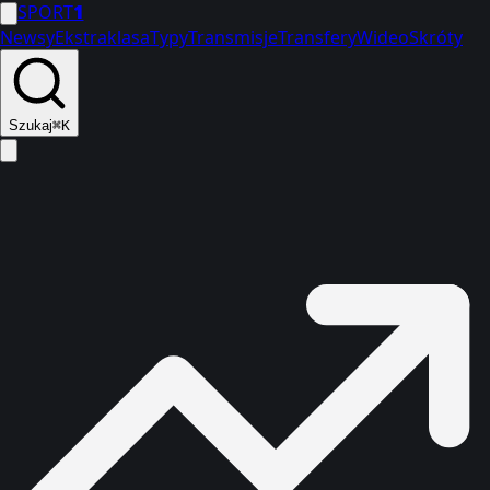
SPORT
1
Newsy
Ekstraklasa
Typy
Transmisje
Transfery
Wideo
Skróty
Szukaj
⌘K