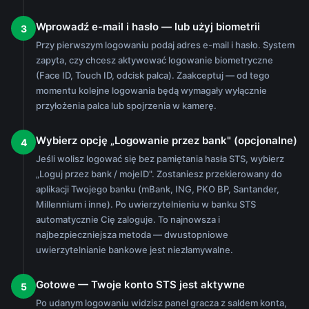
Wprowadź e-mail i hasło — lub użyj biometrii
3
Przy pierwszym logowaniu podaj adres e-mail i hasło. System
zapyta, czy chcesz aktywować logowanie biometryczne
(Face ID, Touch ID, odcisk palca). Zaakceptuj — od tego
momentu kolejne logowania będą wymagały wyłącznie
przyłożenia palca lub spojrzenia w kamerę.
Wybierz opcję „Logowanie przez bank" (opcjonalne)
4
Jeśli wolisz logować się bez pamiętania hasła STS, wybierz
„Loguj przez bank / mojeID". Zostaniesz przekierowany do
aplikacji Twojego banku (mBank, ING, PKO BP, Santander,
Millennium i inne). Po uwierzytelnieniu w banku STS
automatycznie Cię zaloguje. To najnowsza i
najbezpieczniejsza metoda — dwustopniowe
uwierzytelnianie bankowe jest niezłamywalne.
Gotowe — Twoje konto STS jest aktywne
5
Po udanym logowaniu widzisz panel gracza z saldem konta,