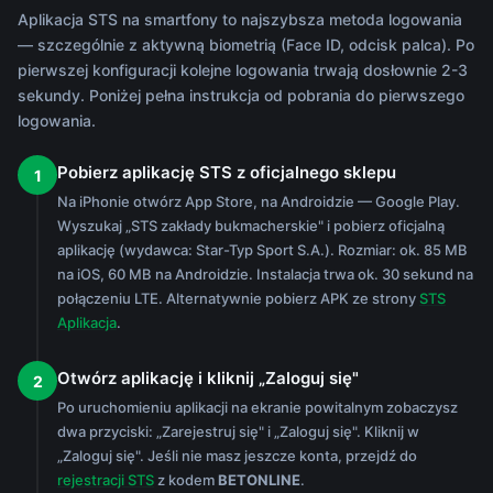
Aplikacja STS na smartfony to najszybsza metoda logowania
— szczególnie z aktywną biometrią (Face ID, odcisk palca). Po
pierwszej konfiguracji kolejne logowania trwają dosłownie 2-3
sekundy. Poniżej pełna instrukcja od pobrania do pierwszego
logowania.
Pobierz aplikację STS z oficjalnego sklepu
1
Na iPhonie otwórz App Store, na Androidzie — Google Play.
Wyszukaj „STS zakłady bukmacherskie" i pobierz oficjalną
aplikację (wydawca: Star-Typ Sport S.A.). Rozmiar: ok. 85 MB
na iOS, 60 MB na Androidzie. Instalacja trwa ok. 30 sekund na
połączeniu LTE. Alternatywnie pobierz APK ze strony
STS
Aplikacja
.
Otwórz aplikację i kliknij „Zaloguj się"
2
Po uruchomieniu aplikacji na ekranie powitalnym zobaczysz
dwa przyciski: „Zarejestruj się" i „Zaloguj się". Kliknij w
„Zaloguj się". Jeśli nie masz jeszcze konta, przejdź do
rejestracji STS
z kodem
BETONLINE
.