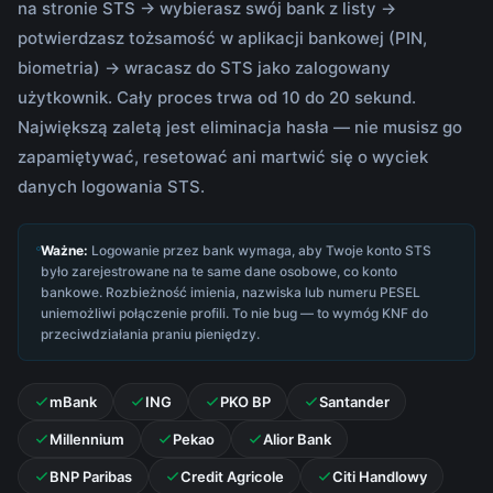
na stronie STS → wybierasz swój bank z listy →
potwierdzasz tożsamość w aplikacji bankowej (PIN,
biometria) → wracasz do STS jako zalogowany
użytkownik. Cały proces trwa od 10 do 20 sekund.
Największą zaletą jest eliminacja hasła — nie musisz go
zapamiętywać, resetować ani martwić się o wyciek
danych logowania STS.
Ważne:
Logowanie przez bank wymaga, aby Twoje konto STS
było zarejestrowane na te same dane osobowe, co konto
bankowe. Rozbieżność imienia, nazwiska lub numeru PESEL
uniemożliwi połączenie profili. To nie bug — to wymóg KNF do
przeciwdziałania praniu pieniędzy.
mBank
ING
PKO BP
Santander
Millennium
Pekao
Alior Bank
BNP Paribas
Credit Agricole
Citi Handlowy