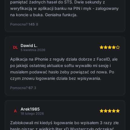
pamiętać żadnych haseł do STS. Dwie sekundy z
weryfikacją w aplikacji banku na PIN i myk - zalogowany
na koncie u buka. Genialna funkcja.
Pomocna?
145
|
8
Dawid L.
DL
5 kwietnia 2026
Aplikacja na iPhonie z reguły działa dobrze z FaceID, ale
po jakiejś ostatniej aktualce softu wywaliło mi sesję i
musiałem podawać hasło żeby powiązać od nowa. Po
czym znowu logowanie działa bez wpisywania.
Pomocna?
67
|
3
Arek1985
A
18 lutego 2026
Zablokowali mi kiedyś logowanie bo wpisałem 3 razy złe
hasło pisząc z wielkich liter xD Wystarczyło odczekać