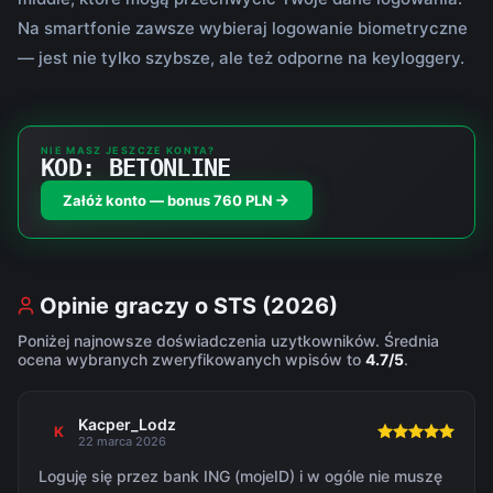
Na smartfonie zawsze wybieraj logowanie biometryczne
— jest nie tylko szybsze, ale też odporne na keyloggery.
NIE MASZ JESZCZE KONTA?
KOD: BETONLINE
Załóż konto — bonus 760 PLN
Opinie graczy o STS (2026)
Poniżej najnowsze doświadczenia uzytkowników. Średnia
ocena wybranych zweryfikowanych wpisów to
4.7/5
.
Kacper_Lodz
K
22 marca 2026
Loguję się przez bank ING (mojeID) i w ogóle nie muszę