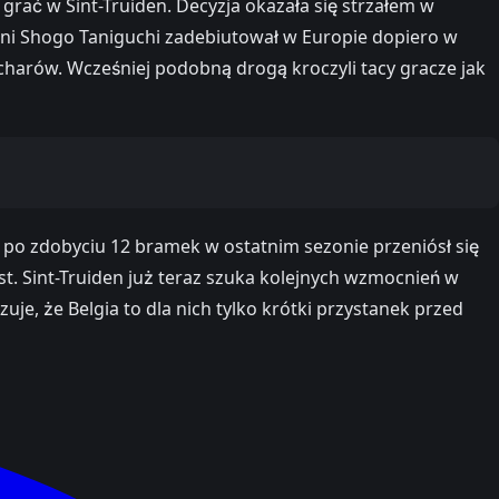
grać w Sint-Truiden. Decyzja okazała się strzałem w
etni Shogo Taniguchi zadebiutował w Europie dopiero w
arów. Wcześniej podobną drogą kroczyli tacy gracze jak
k, po zdobyciu 12 bramek w ostatnim sezonie przeniósł się
yst. Sint-Truiden już teraz szuka kolejnych wzmocnień w
uje, że Belgia to dla nich tylko krótki przystanek przed