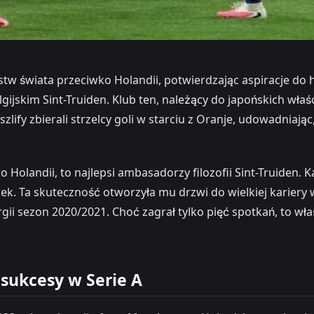
w świata przeciwko Holandii, potwierdzając aspiracje do hi
gijskim Sint-Truiden. Klub ten, należący do japońskich wła
lify zbierali strzelcy goli w starciu z Oranje, udowadniając
olandii, to najlepsi ambasadorzy filozofii Sint-Truiden. K
ek. Ta skuteczność otworzyła mu drzwi do wielkiej kariery
gii sezon 2020/2021. Choć zagrał tylko pięć spotkań, to w
sukcesy w Serie A