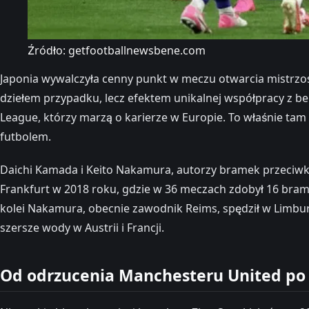
Źródło: getfootballnewsbene.com
Japonia wywalczyła cenny punkt w meczu otwarcia mistrzost
dziełem przypadku, lecz efektem unikalnej współpracy z bel
League, którzy marzą o karierze w Europie. To właśnie tam sz
futbolem.
Daichi Kamada i Keito Nakamura, autorzy bramek przeciwko H
Frankfurt w 2018 roku, gdzie w 36 meczach zdobył 16 bram
kolei Nakamura, obecnie zawodnik Reims, spędził w Limbur
szersze wody w Austrii i Francji.
Od odrzucenia Manchesteru United po 