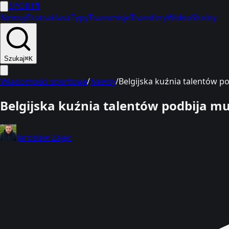
SPORT
1
Newsy
Ekstraklasa
Typy
Transmisje
Transfery
Wideo
Skróty
Szukaj
⌘K
Wiadomości sportowe
/
Newsy
/
Belgijska kuźnia talentów pod
Belgijska kuźnia talentów podbija mun
Jarosław Zając