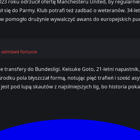
023 roku odrzucił ofertę Manchesteru United, by regularnie 
sł się do Parmy. Klub potrafi też zadbać o weteranów. 34-l
w pomogło drużynie wywalczyć awans do europejskich puch
 odmówił fortunie
ne transfery do Bundesligi. Keisuke Goto, 21-letni napastni
rodku pola błyszczał formą, notując pięć trafień i sześć as
st pod lupą skautów z najsilniejszych lig, bo historia pokaz