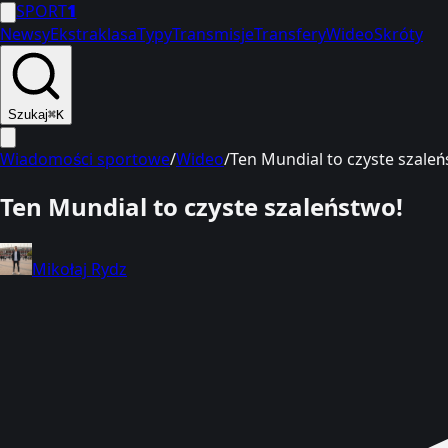
SPORT
1
Newsy
Ekstraklasa
Typy
Transmisje
Transfery
Wideo
Skróty
Szukaj
⌘K
Wiadomości sportowe
/
Wideo
/
Ten Mundial to czyste szaleń
Ten Mundial to czyste szaleństwo!
Mikołaj Rydz