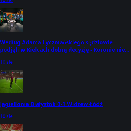
10 sie
Według Adama Lyczmańskiego sędziowie
podjęli w Kielcach dobrą decyzję - Koronie nie
należał się rzut karny Oglądaj:
10 sie
Jagiellonia Białystok 0-1 Widzew Łódź
10 sie