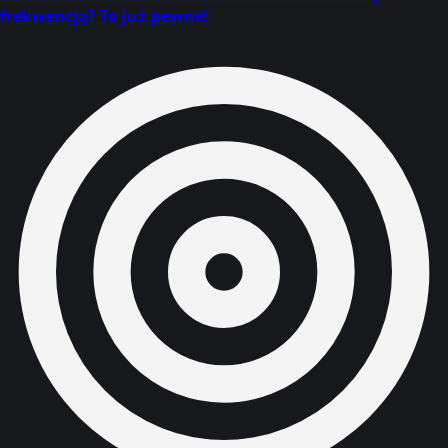
frekwencją? To już pewne!