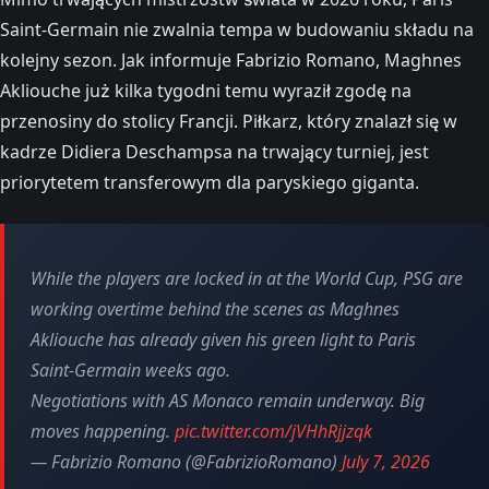
Saint-Germain nie zwalnia tempa w budowaniu składu na
kolejny sezon. Jak informuje Fabrizio Romano, Maghnes
Akliouche już kilka tygodni temu wyraził zgodę na
przenosiny do stolicy Francji. Piłkarz, który znalazł się w
kadrze Didiera Deschampsa na trwający turniej, jest
priorytetem transferowym dla paryskiego giganta.
While the players are locked in at the World Cup, PSG are
working overtime behind the scenes as Maghnes
Akliouche has already given his green light to Paris
Saint-Germain weeks ago.
Negotiations with AS Monaco remain underway. Big
moves happening.
pic.twitter.com/jVHhRjjzqk
— Fabrizio Romano (@FabrizioRomano)
July 7, 2026