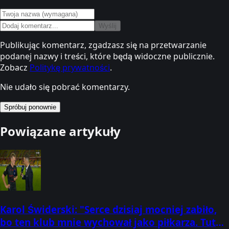
Wyślij
Publikując komentarz, zgadzasz się na przetwarzanie
podanej nazwy i treści, które będą widoczne publicznie.
Zobacz
Politykę prywatności
.
Nie udało się pobrać komentarzy.
Spróbuj ponownie
Powiązane artykuły
Karol Świderski: "Serce dzisiaj mocniej zabiło,
bo ten klub mnie wychował jako piłkarza. Tutaj