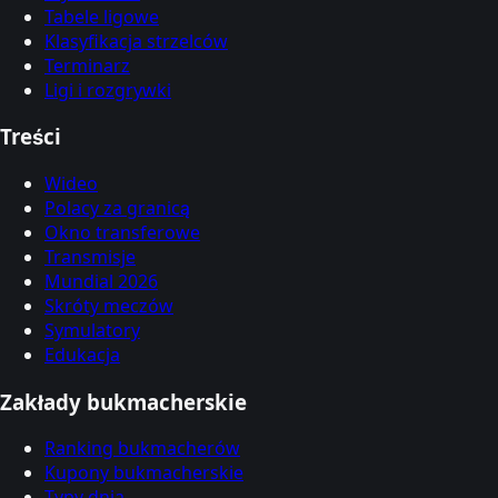
Tabele ligowe
Klasyfikacja strzelców
Terminarz
Ligi i rozgrywki
Treści
Wideo
Polacy za granicą
Okno transferowe
Transmisje
Mundial 2026
Skróty meczów
Symulatory
Edukacja
Zakłady bukmacherskie
Ranking bukmacherów
Kupony bukmacherskie
Typy dnia