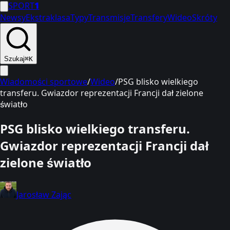
SPORT
1
Newsy
Ekstraklasa
Typy
Transmisje
Transfery
Wideo
Skróty
Szukaj
⌘K
Wiadomości sportowe
/
Wideo
/
PSG blisko wielkiego
transferu. Gwiazdor reprezentacji Francji dał zielone
światło
PSG blisko wielkiego transferu.
Gwiazdor reprezentacji Francji dał
zielone światło
Jarosław Zając