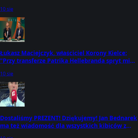
stawiałem pierwsze kroki
10 sie
Łukasz Maciejczyk, właściciel Korony Kielce:
"Przy transferze Patrika Hellebranda spryt miał
duże znaczenie. Korona potr
10 sie
Dostaliśmy PREZENT! Dziękujemy! Jan Bednarek
ma też wiadomość dla wszystkich kibiców z
Polski!