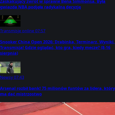
Zaskakujący zwrot w sprawie Bena Simmonsa. Była
gwiazda NBA podjęła radykalną decyzję
Transmisje online
07:57
Snooker China Open 2026: Drabinka, Terminarz, Wyniki,
Transmisja! Gdzie oglądać, kto gra, kiedy mecze? (8-16
sierpnia)
Newsy
07:43
Arsenal rozbił bank! 75 milionów funtów za lidera, który
ma dać mistrzostwo