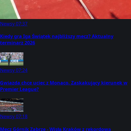
Newsy
07:37
Kiedy gra Iga Świątek najbliższy mecz? Aktualny
terminarz 2026
Newsy
07:24
Gwiazda chce uciec z Monaco. Zaskakujący kierunek w
Premier League?
Newsy
07:18
Mecz Górnik Zabrze - Wisła Kraków z rekordową