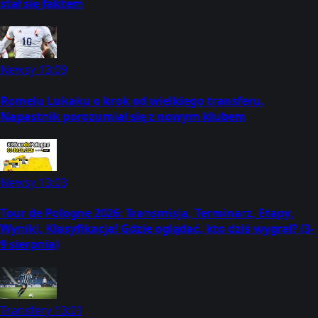
stał się faktem
Newsy
13:09
Romelu Lukaku o krok od wielkiego transferu.
Napastnik porozumiał się z nowym klubem
Newsy
13:03
Tour de Pologne 2026: Transmisja, Terminarz, Etapy,
Wyniki, Klasyfikacja! Gdzie oglądać, kto dziś wygrał? (3-
9 sierpnia)
Transfery
13:01