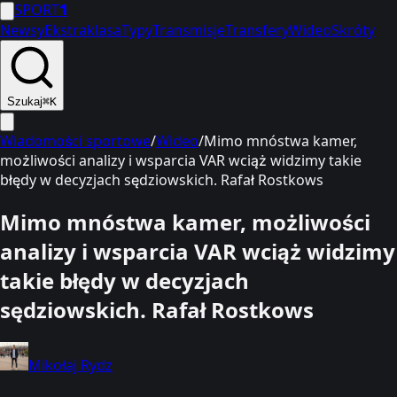
SPORT
1
Newsy
Ekstraklasa
Typy
Transmisje
Transfery
Wideo
Skróty
Szukaj
⌘K
Wiadomości sportowe
/
Wideo
/
Mimo mnóstwa kamer,
możliwości analizy i wsparcia VAR wciąż widzimy takie
błędy w decyzjach sędziowskich. Rafał Rostkows
Mimo mnóstwa kamer, możliwości
analizy i wsparcia VAR wciąż widzimy
takie błędy w decyzjach
sędziowskich. Rafał Rostkows
Mikołaj Rydz