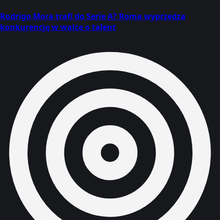
Rodrigo Mora trafi do Serie A? Roma wyprzedza
konkurencję w walce o talent