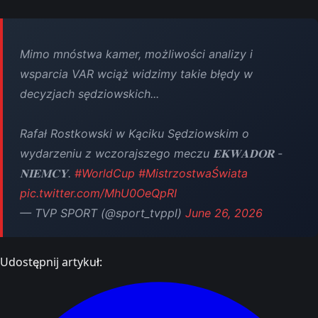
Mimo mnóstwa kamer, możliwości analizy i
wsparcia VAR wciąż widzimy takie błędy w
decyzjach sędziowskich...
Rafał Rostkowski w Kąciku Sędziowskim o
wydarzeniu z wczorajszego meczu 𝐄𝐊𝐖𝐀𝐃𝐎𝐑 -
𝐍𝐈𝐄𝐌𝐂𝐘.
#WorldCup
#MistrzostwaŚwiata
pic.twitter.com/MhU0OeQpRI
— TVP SPORT (@sport_tvppl)
June 26, 2026
Udostępnij artykuł: