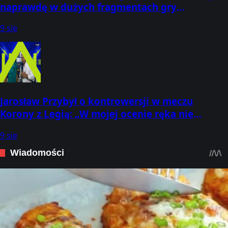
naprawdę w dużych fragmentach gry
zdominowaliśmy. Jestem dumny z chłopak
9 sie
Jarosław Przybył o kontrowersji w meczu
Korony z Legią: „W mojej ocenie ręka nie
poszerzała obrysu ciała. VAR potwierdzi
9 sie