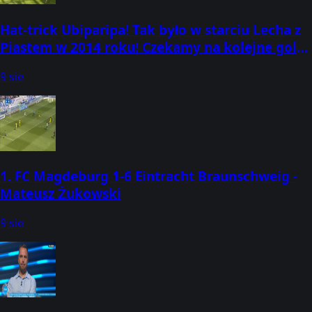
Hat-trick Ubiparipa! Tak było w starciu Lecha z
Piastem w 2014 roku! Czekamy na kolejne gole
w tej rywalizacji dziś! Ogl
9 sie
1. FC Magdeburg 1-6 Eintracht Braunschweig -
Mateusz Żukowski
9 sie