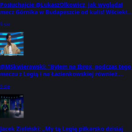
Posłuchajcie @LukaszOlkowicz, jak wyglądał
mecz Górnika w Budapeszcie od kulis! Wściekły
trener Gasparik, ogromny upał,
9 sie
@MSkwierawski: "Byłem na Ibrox, podczas tego
meczu z Legią i na Łazienkowskiej również.
Pamiętam jak Rangersi grali w Wa
9 sie
Jacek Zieliński: „My tą Legię piłkarsko dzisiaj