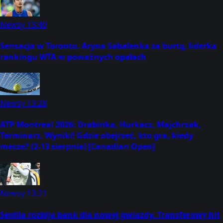
Newsy
13:40
Sensacja w Toronto. Aryna Sabalenka za burtą, liderka
rankingu WTA w poważnych opałach
Newsy
13:28
ATP Montreal 2026: Drabinka, Hurkacz, Majchrzak,
Terminarz, Wyniki! Gdzie obejrzeć, kto gra, kiedy
mecze? (2-13 sierpnia) [Canadian Open]
Newsy
13:21
Sevilla rozbija bank dla nowej gwiazdy. Transferowy hit