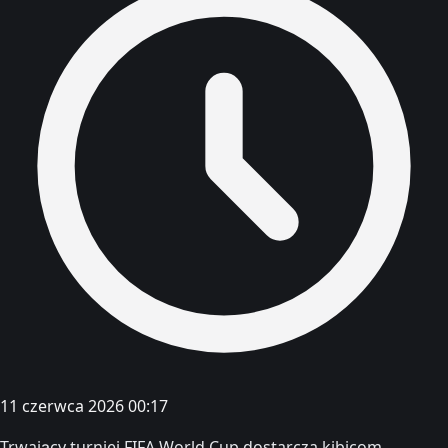
11 czerwca 2026 00:17
Trwający turniej FIFA World Cup dostarcza kibicom