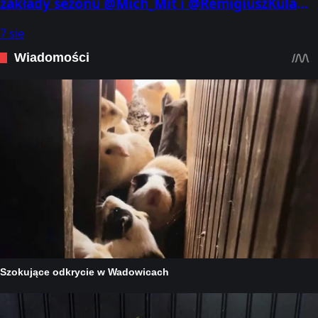
zakłady sezonu @Mich_Mit i @RemigiuszKula
mają nieco odmienne wizje na temat.
7 sie