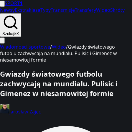
SPORT
1
Newsy
Ekstraklasa
Typy
Transmisje
Transfery
Wideo
Skróty
Szukaj
⌘K
Wiadomości sportowe
/
Wideo
/
Gwiazdy światowego
futbolu zachwycają na mundialu. Pulisic i Gimenez w
niesamowitej formie
Gwiazdy światowego futbolu
zachwycają na mundialu. Pulisic i
Gimenez w niesamowitej formie
Jarosław Zając