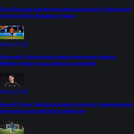
Thijs Dallinga bohaterem głośnej wymiany? Napastnik
może trafić do ligowego rywala
Newsy
15:29
Gwiazdor Tottenhamu podjął ostateczną decyzję.
Wielkie kluby muszą obejść się smakiem
Newsy
15:09
Ipswich Town finalizuje kolejny transfer. Doświadczony
pomocnik przeszedł testy medyczne