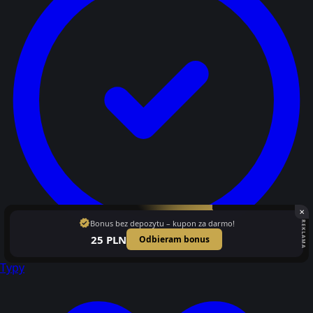
✕
verified
Bonus bez depozytu – kupon za darmo!
REKLAMA
25 PLN
Odbieram bonus
Typy