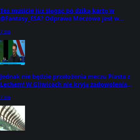
Też musicie już sięgać po dziką kartę w
@Fantasy_ESA? Odprawa Meczowa jest w
całości dostępna na naszym YouTube:
7 sie
Jednak nie będzie przełożenia meczu Piasta z
Lechem! W Gliwicach nie kryją zadowolenia
Odprawa Przedmeczowa trwa w CANAL
7 sie