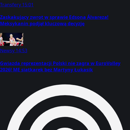
Transfery
15:01
Zaskakujący zwrot w sprawie Edsona Álvareza!
Meksykanin podjął kluczową decyzję
Newsy
14:53
Gwiazda reprezentacji Polski nie zagra w EuroVolley
2026! ME siatkarek bez Martyny Łukasik