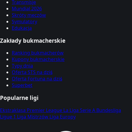
Transmisje
Mundial 2026
Skróty meczów
Symulatory
Edukacja
Zakłady bukmacherskie
Ranking bukmacherów
Kupony bukmacherskie
Typy dnia
Oferta STS na dziś
Oferta Fortuna na dziś
Superbet
Popularne ligi
Ekstraklasa
Premier League
La Liga
Serie A
Bundesliga
Ligue 1
Liga Mistrzów
Liga Europy