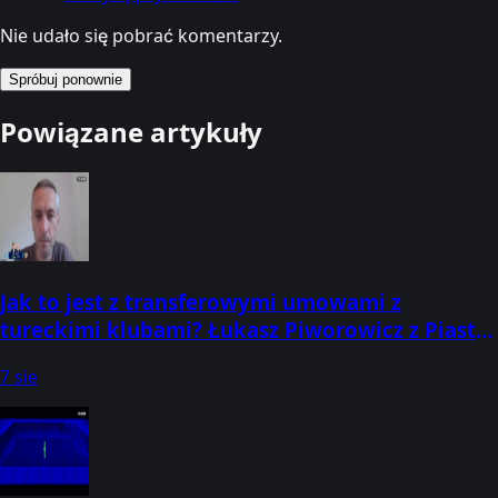
Nie udało się pobrać komentarzy.
Spróbuj ponownie
Powiązane artykuły
Jak to jest z transferowymi umowami z
tureckimi klubami? Łukasz Piworowicz z Piasta
Gliwice odsłonił nieco szczegółów w
7 sie