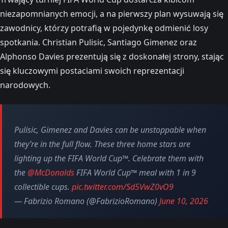
niezapomnianych emocji, a na pierwszy plan wysuwają się
zawodnicy, którzy potrafią w pojedynkę odmienić losy
spotkania. Christian Pulisic, Santiago Gimenez oraz
Alphonso Davies prezentują się z doskonałej strony, stając
się kluczowymi postaciami swoich reprezentacji
narodowych.
Pulisic, Gimenez and Davies can be unstoppable when
they’re in the full flow. These three home stars are
lighting up the FIFA World Cup™. Celebrate them with
the
@McDonalds
FIFA World Cup™ meal with 1 in 9
collectible cups.
pic.twitter.com/Sd5VwZ0vO9
— Fabrizio Romano (@FabrizioRomano)
June 10, 2026