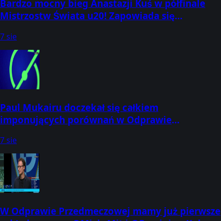
Bardzo mocny bieg Anastazji Kuś w półfinale
Mistrzostw Świata u20! Zapowiada się
pasjonująca walka o medale w Oregonie!
7 sie
Paul Mukairu doczekał się całkiem
imponujących porównań w Odprawie
Przedmeczowej Oglądaj w CANAL+:
7 sie
W Odprawie Przedmeczowej mamy już pierwsze