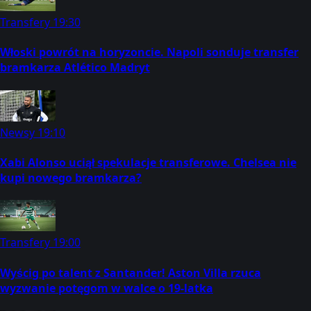
Transfery
19:30
Włoski powrót na horyzoncie. Napoli sonduje transfer
bramkarza Atlético Madryt
Newsy
19:10
Xabi Alonso uciął spekulacje transferowe. Chelsea nie
kupi nowego bramkarza?
Transfery
19:00
Wyścig po talent z Santander! Aston Villa rzuca
wyzwanie potęgom w walce o 19-latka