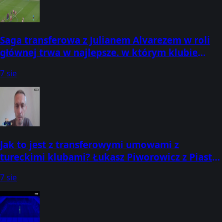
Saga transferowa z Julianem Alvarezem w roli
głównej trwa w najlepsze. w którym klubie
zobaczymy Argentyńczyka w nadchod
7 sie
Jak to jest z transferowymi umowami z
tureckimi klubami? Łukasz Piworowicz z Piasta
Gliwice odsłonił nieco szczegółów w
7 sie