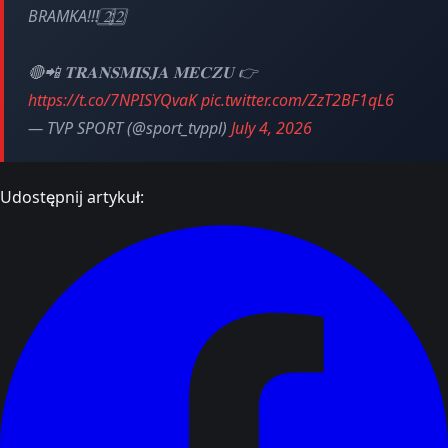
BRAMKA!!! 2⃣:2⃣
🔴📲 𝐓𝐑𝐀𝐍𝐒𝐌𝐈𝐒𝐉𝐀 𝐌𝐄𝐂𝐙𝐔 👉
https://t.co/7NPISYQvaK
pic.twitter.com/ZzT2BF1qL6
— TVP SPORT (@sport_tvppl)
July 4, 2026
Udostępnij artykuł: