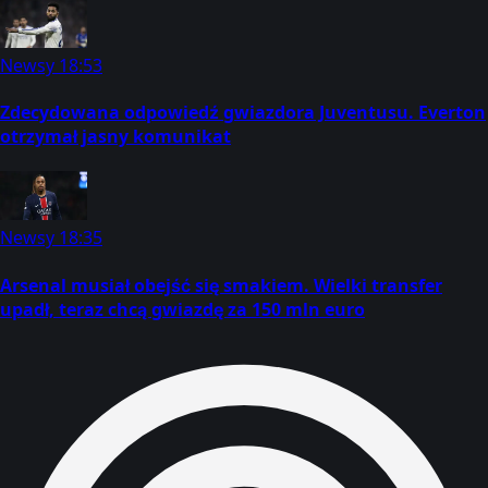
Newsy
18:53
Zdecydowana odpowiedź gwiazdora Juventusu. Everton
otrzymał jasny komunikat
Newsy
18:35
Arsenal musiał obejść się smakiem. Wielki transfer
upadł, teraz chcą gwiazdę za 150 mln euro