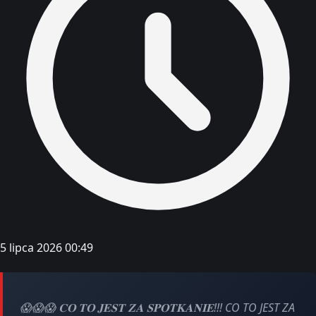
5 lipca 2026 00:49
😱😱😱 𝐂𝐎 𝐓𝐎 𝐉𝐄𝐒𝐓 𝐙𝐀 𝐒𝐏𝐎𝐓𝐊𝐀𝐍𝐈𝐄!!! CO TO JEST ZA