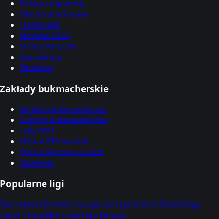
Polacy za granicą
Okno transferowe
Transmisje
Mundial 2026
Skróty meczów
Symulatory
Edukacja
Zakłady bukmacherskie
Ranking bukmacherów
Kupony bukmacherskie
Typy dnia
Oferta STS na dziś
Oferta Fortuna na dziś
Superbet
Popularne ligi
Ekstraklasa
Premier League
La Liga
Serie A
Bundesliga
Ligue 1
Liga Mistrzów
Liga Europy