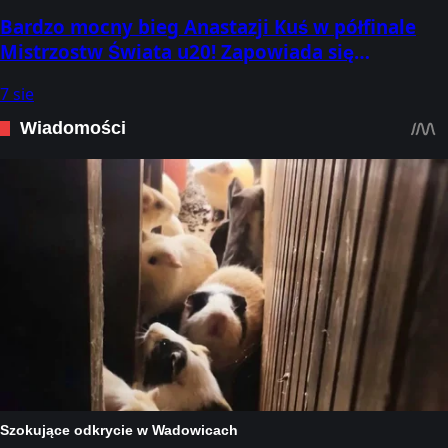
Bardzo mocny bieg Anastazji Kuś w półfinale
Mistrzostw Świata u20! Zapowiada się
pasjonująca walka o medale w Oregonie!
7 sie