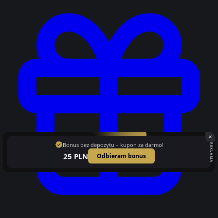
✕
verified
Bonus bez depozytu – kupon za darmo!
REKLAMA
25 PLN
Odbieram bonus