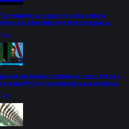
Też musicie już sięgać po dziką kartę w
@Fantasy_ESA? Odprawa Meczowa jest w
całości dostępna na naszym YouTube:
7 sie
Jednak nie będzie przełożenia meczu Piasta z
Lechem! W Gliwicach nie kryją zadowolenia
Odprawa Przedmeczowa trwa w CANAL
7 sie