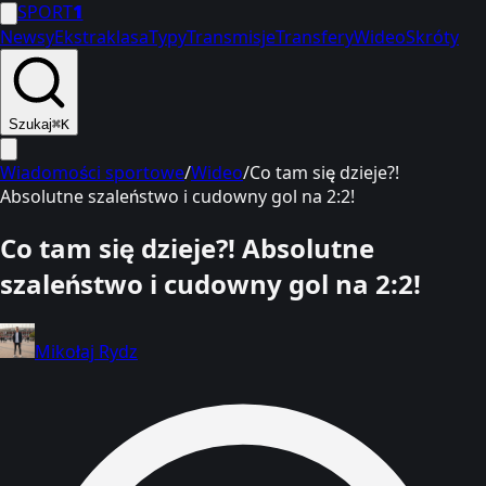
SPORT
1
Newsy
Ekstraklasa
Typy
Transmisje
Transfery
Wideo
Skróty
Szukaj
⌘K
Wiadomości sportowe
/
Wideo
/
Co tam się dzieje?!
Absolutne szaleństwo i cudowny gol na 2:2!
Co tam się dzieje?! Absolutne
szaleństwo i cudowny gol na 2:2!
Mikołaj Rydz