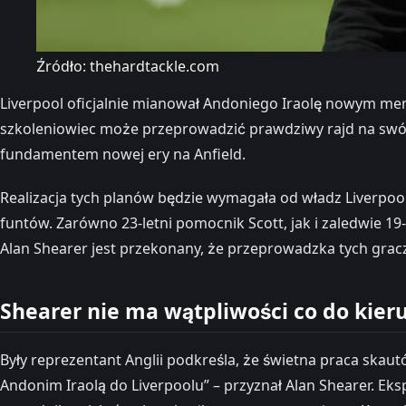
Źródło: thehardtackle.com
Liverpool oficjalnie mianował Andoniego Iraolę nowym men
szkoleniowiec może przeprowadzić prawdziwy rajd na swój by
fundamentem nowej ery na Anfield.
Realizacja tych planów będzie wymagała od władz Liverp
funtów. Zarówno 23-letni pomocnik Scott, jak i zaledwie 1
Alan Shearer jest przekonany, że przeprowadzka tych gra
Shearer nie ma wątpliwości co do kier
Były reprezentant Anglii podkreśla, że świetna praca sk
Andonim Iraolą do Liverpoolu” – przyznał Alan Shearer. E