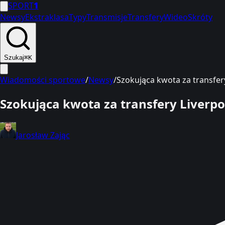
SPORT
1
Newsy
Ekstraklasa
Typy
Transmisje
Transfery
Wideo
Skróty
Szukaj
⌘K
Wiadomości sportowe
/
Newsy
/
Szokująca kwota za transfer
Szokująca kwota za transfery Liverp
Jarosław Zając