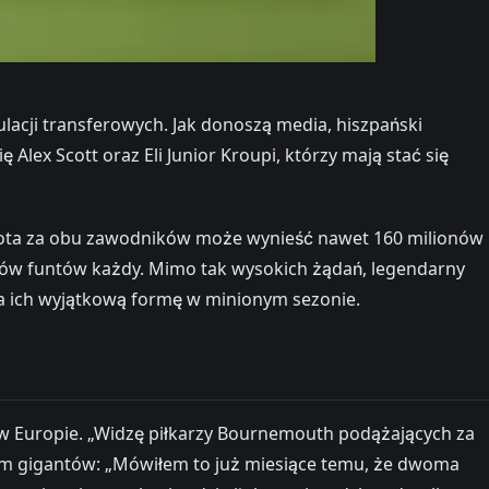
acji transferowych. Jak donoszą media, hiszpański
lex Scott oraz Eli Junior Kroupi, którzy mają stać się
wota za obu zawodników może wynieść nawet 160 milionów
lionów funtów każdy. Mimo tak wysokich żądań, legendarny
a ich wyjątkową formę w minionym sezonie.
w Europie. „Widzę piłkarzy Bournemouth podążających za
niem gigantów: „Mówiłem to już miesiące temu, że dwoma