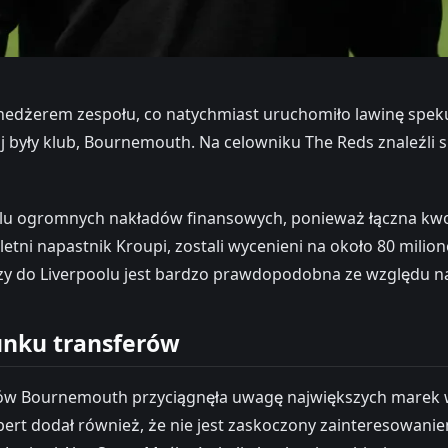
edżerem zespołu, co natychmiast uruchomiło lawinę spekul
ły klub, Bournemouth. Na celowniku The Reds znaleźli się A
oolu ogromnych nakładów finansowych, ponieważ łączna k
9-letni napastnik Kroupi, zostali wycenieni na około 80 mi
czy do Liverpoolu jest bardzo prawdopodobna ze względu n
unku transferów
autów Bournemouth przyciągnęła uwagę największych marek 
kspert dodał również, że nie jest zaskoczony zainteresowa