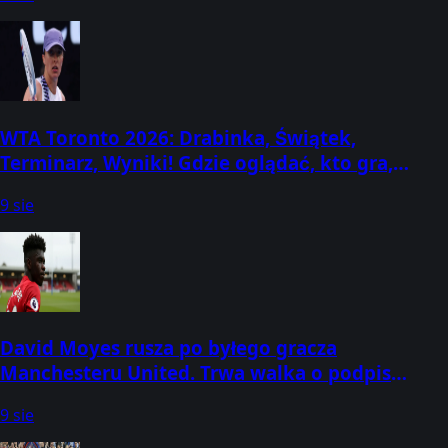
WTA Toronto 2026: Drabinka, Świątek,
Terminarz, Wyniki! Gdzie oglądać, kto gra,
kiedy mecze? (2-13 sierpnia) [Canadian Open]
9 sie
David Moyes rusza po byłego gracza
Manchesteru United. Trwa walka o podpis
obrońcy
9 sie