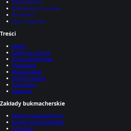
Tabele ligowe
Klasyfikacja strzelców
Terminarz
Ligi i rozgrywki
Treści
Wideo
Polacy za granicą
Okno transferowe
Transmisje
Mundial 2026
Skróty meczów
Symulatory
Edukacja
Zakłady bukmacherskie
Ranking bukmacherów
Kupony bukmacherskie
Typy dnia