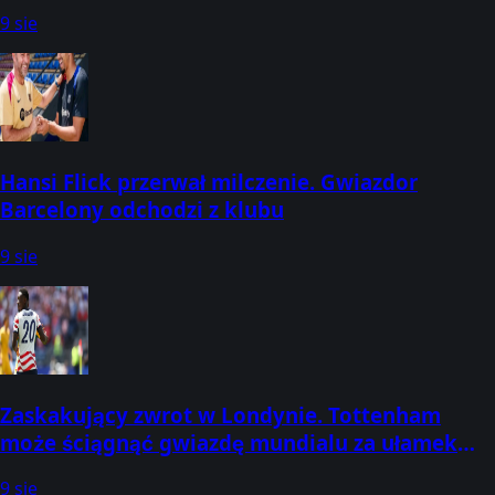
miliony
9 sie
Hansi Flick przerwał milczenie. Gwiazdor
Barcelony odchodzi z klubu
9 sie
Zaskakujący zwrot w Londynie. Tottenham
może ściągnąć gwiazdę mundialu za ułamek
ceny
9 sie