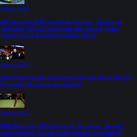
Newsy
06:26
ATP Montreal 2026: Drabinka, Hurkacz, Majchrzak,
Terminarz, Wyniki! Gdzie obejrzeć, kto gra, kiedy
mecze? (2-13 sierpnia) [Canadian Open]
Newsy
06:17
Mourinho wskazał kluczowego piłkarza Realu Madryt.
Portugalczyk nie ma wątpliwości
Newsy
06:12
WTA Warszawa 2026: Drabinka, Terminarz, Wyniki!
Gdzie oglądać, kto gra, kiedy mecze? (2-8 sierpnia)