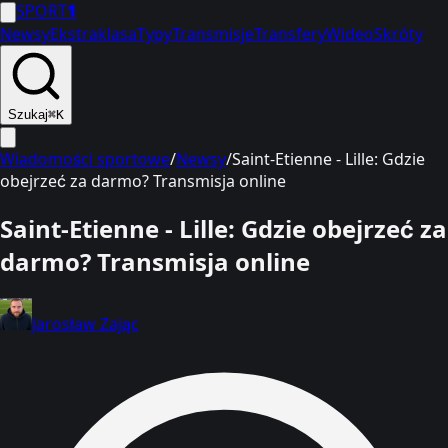
SPORT
1
Newsy
Ekstraklasa
Typy
Transmisje
Transfery
Wideo
Skróty
Szukaj
⌘K
Wiadomości sportowe
/
Newsy
/
Saint-Etienne - Lille: Gdzie
obejrzeć za darmo? Transmisja online
Saint-Etienne - Lille: Gdzie obejrzeć za
darmo? Transmisja online
Jarosław Zając