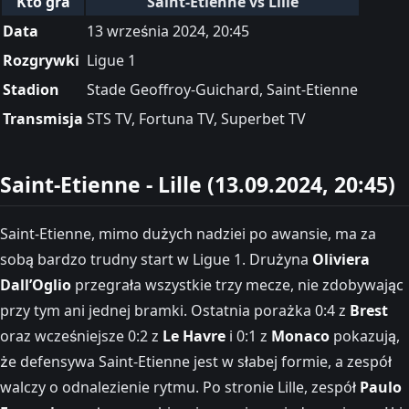
Kto gra
Saint-Etienne vs Lille
Data
13 września 2024, 20:45
Rozgrywki
Ligue 1
Stadion
Stade Geoffroy-Guichard, Saint-Etienne
Transmisja
STS TV, Fortuna TV, Superbet TV
Saint-Etienne - Lille (13.09.2024, 20:45)
Saint-Etienne, mimo dużych nadziei po awansie, ma za
sobą bardzo trudny start w Ligue 1. Drużyna
Oliviera
Dall’Oglio
przegrała wszystkie trzy mecze, nie zdobywając
przy tym ani jednej bramki. Ostatnia porażka 0:4 z
Brest
oraz wcześniejsze 0:2 z
Le Havre
i 0:1 z
Monaco
pokazują,
że defensywa Saint-Etienne jest w słabej formie, a zespół
walczy o odnalezienie rytmu. Po stronie Lille, zespół
Paulo