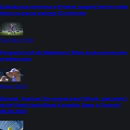
Zaskakująca wymiana w Premier League! Everton odda
lidera za gracza wartego 35 milionów
Transfery
07:00
Pongračić trafi do Mediolanu? Milan szuka wzmocnień
w defensywie
Newsy
06:29
Świątek - Kostiuk: Kto wygrał mecz? Wynik, statystyki i
skrót! Kiedy ćwierćfinały Canadian Open w Toronto?
[08.08.2026]