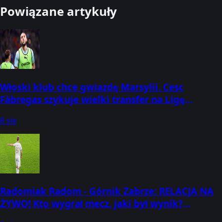
Powiązane artykuły
Włoski klub chce gwiazdę Marsylii. Cesc
Fàbregas szykuje wielki transfer na Ligę
Mistrzów
8 sie
Radomiak Radom - Górnik Zabrze: RELACJA NA
ŻYWO! Kto wygrał mecz, jaki był wynik?
(08.08.2026) [PKO BP Ekstraklasa #3]