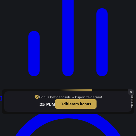
✕
verified
Bonus bez depozytu – kupon za darmo!
Tabele
REKLAMA
25 PLN
Odbieram bonus