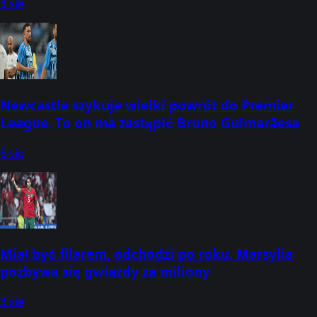
8 sie
Newcastle szykuje wielki powrót do Premier
League. To on ma zastąpić Bruno Guimarãesa
8 sie
Miał być filarem, odchodzi po roku. Marsylia
pozbywa się gwiazdy za miliony
8 sie