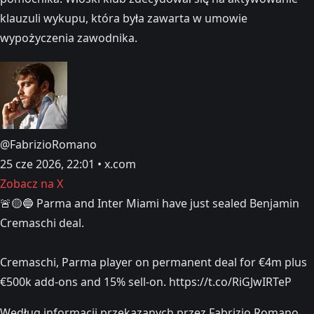
klauzuli wykupu, która była zawarta w umowie
wypożyczenia zawodnika.
@FabrizioRomano
25 cze 2026, 22:01 • x.com
Zobacz na X
🚨🟡🔵 Parma and Inter Miami have just sealed Benjamin
Cremaschi deal.
Cremaschi, Parma player on permanent deal for €4m plus
€500k add-ons and 15% sell-on. https://t.co/RiGJwIRTeP
Według informacji przekazanych przez Fabrizio Romano,