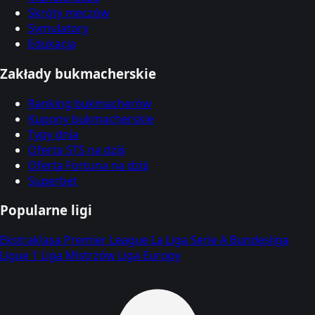
Skróty meczów
Symulatory
Edukacja
Zakłady bukmacherskie
Ranking bukmacherów
Kupony bukmacherskie
Typy dnia
Oferta STS na dziś
Oferta Fortuna na dziś
Superbet
Popularne ligi
Ekstraklasa
Premier League
La Liga
Serie A
Bundesliga
Ligue 1
Liga Mistrzów
Liga Europy