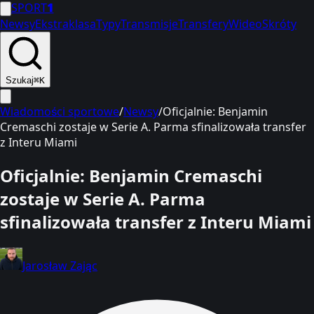
SPORT
1
Newsy
Ekstraklasa
Typy
Transmisje
Transfery
Wideo
Skróty
Szukaj
⌘K
Wiadomości sportowe
/
Newsy
/
Oficjalnie: Benjamin
Cremaschi zostaje w Serie A. Parma sfinalizowała transfer
z Interu Miami
Oficjalnie: Benjamin Cremaschi
zostaje w Serie A. Parma
sfinalizowała transfer z Interu Miami
Jarosław Zając