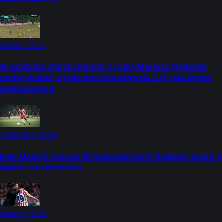
Wideo
13:57
W ostatnim starciu Korony z Legią Mariusz Stępiński
zdobył dublet, a jego drużyna wygrała 2:1j! Jaki wynik
obstawiacie d
Transfery
13:30
Real Madryt szykuje 30 milionów euro! Belgijski talent z
Ajaksu na celowniku
Newsy
12:54