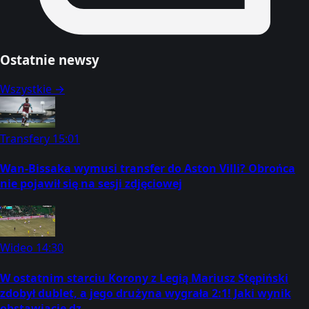
Ostatnie newsy
Wszystkie →
Transfery
15:01
Wan-Bissaka wymusi transfer do Aston Villi? Obrońca
nie pojawił się na sesji zdjęciowej
Wideo
14:30
W ostatnim starciu Korony z Legią Mariusz Stępiński
zdobył dublet, a jego drużyna wygrała 2:1! Jaki wynik
obstawiacie dz