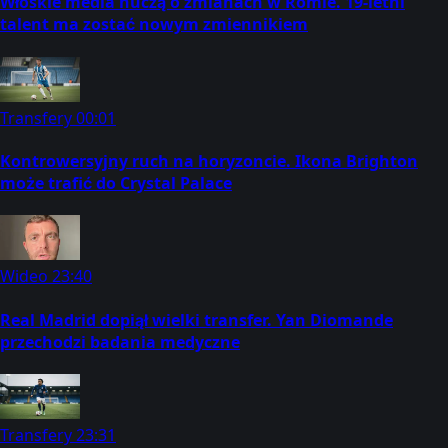
Włoskie media huczą o zmianach w Romie. 19-letni
talent ma zostać nowym zmiennikiem
Transfery
00:01
Kontrowersyjny ruch na horyzoncie. Ikona Brighton
może trafić do Crystal Palace
Wideo
23:40
Real Madrid dopiął wielki transfer. Yan Diomande
przechodzi badania medyczne
Transfery
23:31