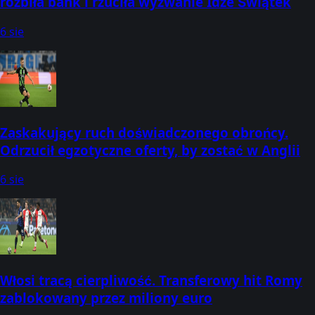
rozbiła bank i rzuciła wyzwanie Idze Świątek
6 sie
Zaskakujący ruch doświadczonego obrońcy.
Odrzucił egzotyczne oferty, by zostać w Anglii
6 sie
Włosi tracą cierpliwość. Transferowy hit Romy
zablokowany przez miliony euro