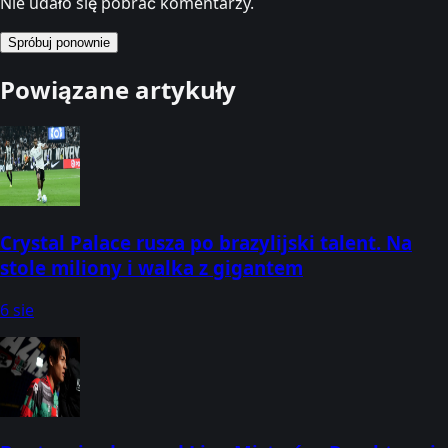
Nie udało się pobrać komentarzy.
Spróbuj ponownie
Powiązane artykuły
Crystal Palace rusza po brazylijski talent. Na
stole miliony i walka z gigantem
6 sie