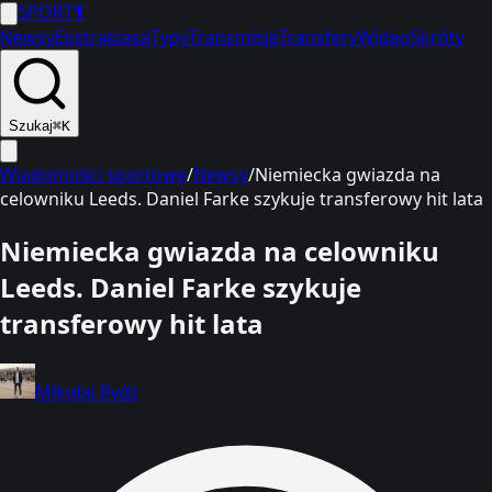
SPORT
1
Newsy
Ekstraklasa
Typy
Transmisje
Transfery
Wideo
Skróty
Szukaj
⌘K
Wiadomości sportowe
/
Newsy
/
Niemiecka gwiazda na
celowniku Leeds. Daniel Farke szykuje transferowy hit lata
Niemiecka gwiazda na celowniku
Leeds. Daniel Farke szykuje
transferowy hit lata
Mikołaj Rydz