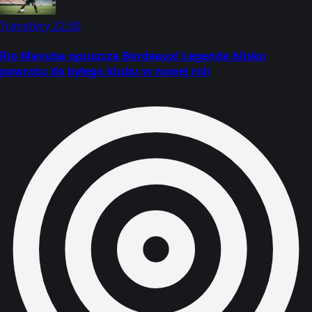
Transfery
22:30
Rio Mavuba opuszcza Bordeaux! Legenda blisko
powrotu do byłego klubu w nowej roli