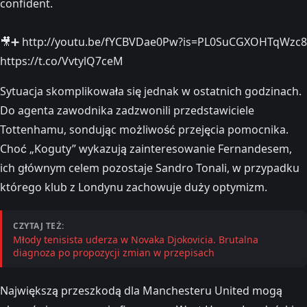
confident.
🎥➕ http://youtu.be/fYCBVDae0Pw?is=PL0SuCGXOHTqWzc8
https://t.co/VvtylQ7ceM
Sytuacja skomplikowała się jednak w ostatnich godzinach.
Do agenta zawodnika zadzwonili przedstawiciele
Tottenhamu, sondując możliwość przejęcia pomocnika.
Choć „Koguty” wykazują zainteresowanie Fernandesem,
ich głównym celem pozostaje Sandro Tonali, w przypadku
którego klub z Londynu zachowuje duży optymizm.
CZYTAJ TEŻ:
Młody tenisista uderza w Novaka Djokovicia. Brutalna
diagnoza po propozycji zmian w przepisach
Największą przeszkodą dla Manchesteru United mogą