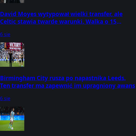
David Moyes wytypował wielki transfer, ale
Celtic stawia twarde warunki. Walka o 15
milionów funtów
6 sie
Birmingham City rusza po napastnika Leeds.
Ten transfer ma zapewnić im upragniony awans
6 sie