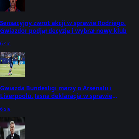
Sensacyjny zwrot akcji w sprawie Rodriego.
Gwiazdor podjął decyzję i wybrał nowy klub
6 sie
Gwiazda Bundesligi marzy o Arsenalu i
Liverpoolu. Jasna deklaracja w sprawie
transferu
6 sie