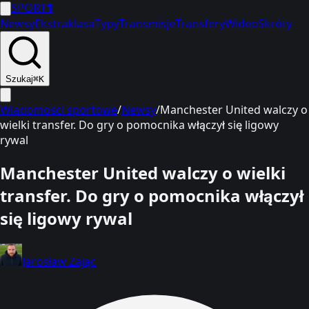
SPORT
1
Newsy
Ekstraklasa
Typy
Transmisje
Transfery
Wideo
Skróty
Szukaj
⌘K
Wiadomości sportowe
/
Newsy
/
Manchester United walczy o
wielki transfer. Do gry o pomocnika włączył się ligowy
rywal
Manchester United walczy o wielki
transfer. Do gry o pomocnika włączył
się ligowy rywal
Jarosław Zając