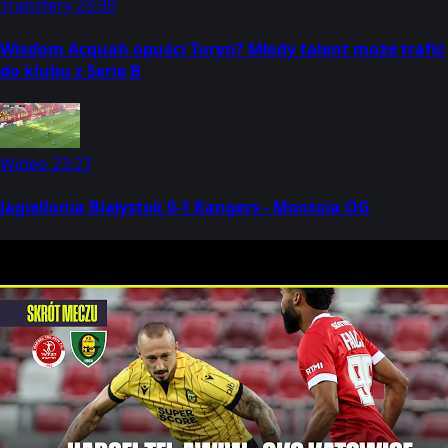
Transfery
23:30
Wisdom Acquah opuści Turyn? Młody talent może trafić
do klubu z Serie B
Wideo
23:27
Jagiellonia Białystok 0-1 Rangers - Montoia OG