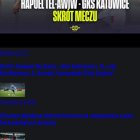
Wideo
23:17
Skrót: Hapoel Tel Awiw - Gks Katowice | El. Ligi
Konferencji, 3. Runda. Europejski Test Gieksy!
Transfery
23:00
Dinamo Moskwa oferuje fortunę za napastnika Lazio.
Serb podjął już decyzję