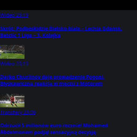
Wideo
23:13
Skrót: Podbeskidzie Bielsko-biała – Lechia Gdańsk.
Betclic 1 Liga – 3. Kolejka
Wideo
23:13
Darko Churlinov daje prowadzenie Pogoni.
Błyskawiczna reakcja w meczu z Motorem
Transfery
23:00
Odrzucił 5 milionów euro rocznie! Mohamed
Abdelmonem podjął sensacyjną decyzję