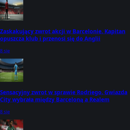
Zaskakujący zwrot akcji w Barcelonie. Kapitan
opuszcza klub i przenosi się do Anglii
8 sie
Sensacyjny zwrot w sprawie Rodriego. Gwiazda
City wybrała między Barceloną a Realem
8 sie