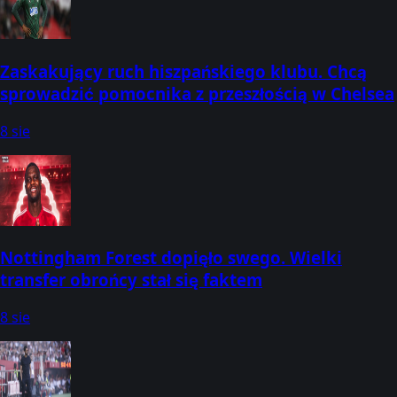
Zaskakujący ruch hiszpańskiego klubu. Chcą
sprowadzić pomocnika z przeszłością w Chelsea
8 sie
Nottingham Forest dopięło swego. Wielki
transfer obrońcy stał się faktem
8 sie