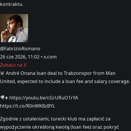
kontraktu.
@FabrizioRomano
26 cze 2026, 11:02 • x.com
Zobacz na X
🚨 André Onana loan deal to Trabzonspor from Man
United, expected to include a loan fee and salary coverage.
🎥➕ https://youtu.be/cGrURuO1rYA
https://t.co/R0nWK8zBYL
Zgodnie z ustaleniami, turecki klub ma zapłacić za
wypożyczenie określoną kwotę (loan fee) oraz pokryć