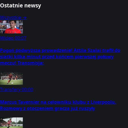
Ostatnie newsy
Wszystkie →
Wideo
00:07
Pogoń podwyższa prowadzenie! Attila Szalai trafił do
siatki kilka minut przed końcem pierwszej połowy
meczu! Transmisja:
Transfery
00:00
Marcus Tavernier na celowniku klubu z Liverpoolu.
Rozmowy z otoczeniem gracza już ruszyły