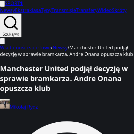
SPORT
1
Newsy
Ekstraklasa
Typy
Transmisje
Transfery
Wideo
Skróty
Szukaj
⌘K
Wiadomości sportowe
/
Newsy
/
Manchester United podjął
decyzję w sprawie bramkarza. Andre Onana opuszcza klub
Manchester United podjął decyzję w
sprawie bramkarza. Andre Onana
opuszcza klub
Mikołaj Rydz