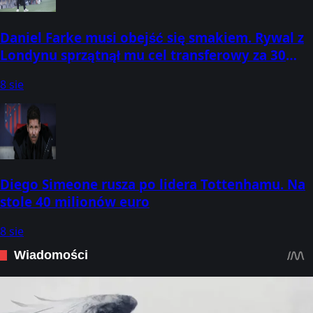
Daniel Farke musi obejść się smakiem. Rywal z
Londynu sprzątnął mu cel transferowy za 30
mln funtów
8 sie
Diego Simeone rusza po lidera Tottenhamu. Na
stole 40 milionów euro
8 sie