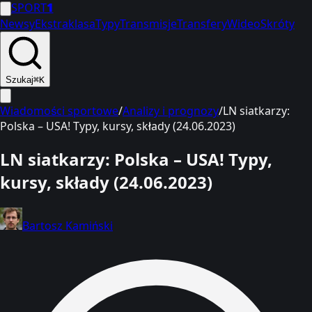
SPORT
1
Newsy
Ekstraklasa
Typy
Transmisje
Transfery
Wideo
Skróty
Szukaj
⌘K
Wiadomości sportowe
/
Analizy i prognozy
/
LN siatkarzy:
Polska – USA! Typy, kursy, składy (24.06.2023)
LN siatkarzy: Polska – USA! Typy,
kursy, składy (24.06.2023)
Bartosz Kamiński