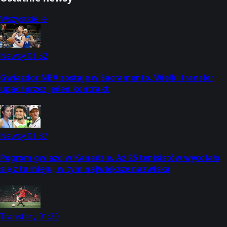
Wszystkie →
Newsy
01:52
Gwiazdor NBA zostaje w Sacramento. Wielki transfer
upadł przez jeden kontrakt
Newsy
01:37
Pogrom gwiazd w Kanadzie. Aż 25 tenisistów wycofało
się z turnieju, w tym największe nazwiska
Transfery
01:30