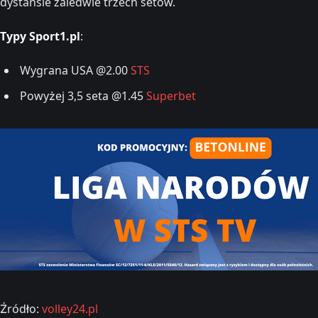
dystansie zaledwie trzech setów.
Typy Sport1.pl
:
Wygrana USA @2.00
STS
Powyżej 3,5 seta @1.45
Superbet
Źródło:
volley24.pl