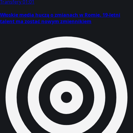
Transfery
01:01
Włoskie media huczą o zmianach w Romie. 19-letni
talent ma zostać nowym zmiennikiem