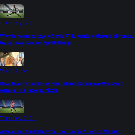
Transfery
02:01
Wymiana na szczycie Serie A? Juventus oferuje obrońcę,
by sprowadzić cel Spallettiego
Wideo
01:58
Real Madryt oddał wielki talent. Kibice we Włoszech
oszaleli na jego punkcie
Transfery
01:31
Alexander Sørloth wróci do Turcji? Atlético Madryt