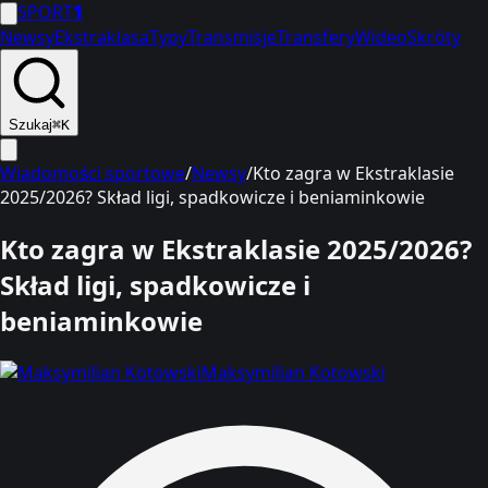
SPORT
1
Newsy
Ekstraklasa
Typy
Transmisje
Transfery
Wideo
Skróty
Szukaj
⌘K
Wiadomości sportowe
/
Newsy
/
Kto zagra w Ekstraklasie
2025/2026? Skład ligi, spadkowicze i beniaminkowie
Kto zagra w Ekstraklasie 2025/2026?
Skład ligi, spadkowicze i
beniaminkowie
Maksymilian Kotowski