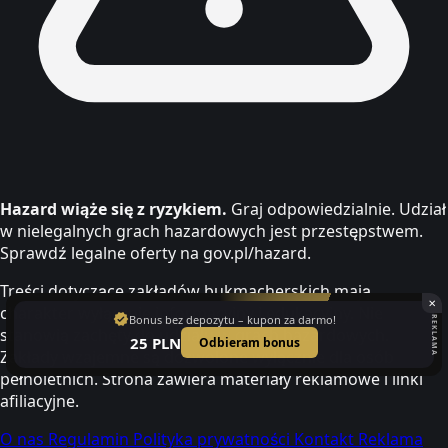
Hazard wiąże się z ryzykiem.
Graj odpowiedzialnie. Udział
w nielegalnych grach hazardowych jest przestępstwem.
Sprawdź legalne oferty na gov.pl/hazard.
Treści dotyczące zakładów bukmacherskich mają
✕
charakter wyłącznie informacyjny i edukacyjny. Nie
verified
Bonus bez depozytu – kupon za darmo!
REKLAMA
stanowią zachęty do udziału w grach hazardowych.
25 PLN
Odbieram bonus
Zakłady wzajemne są dozwolone wyłącznie dla osób
pełnoletnich. Strona zawiera materiały reklamowe i linki
afiliacyjne.
O nas
Regulamin
Polityka prywatności
Kontakt
Reklama