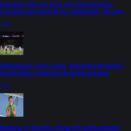
Gwiazdor PSG ma dość roli rezerwowego.
Liverpool porozumiał się z piłkarzem, ale jest
jeden problem
7 sie
Zaskakujący ruch Lyonu. Reprezentant Belgii
wypchnięty z klubu po bolesnej porażce
7 sie
Sensacja w Toronto. Droga do tytułu stanęła