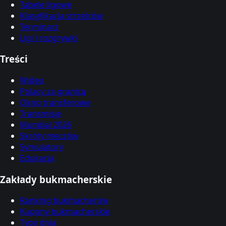
Tabele ligowe
Klasyfikacja strzelców
Terminarz
Ligi i rozgrywki
Treści
Wideo
Polacy za granicą
Okno transferowe
Transmisje
Mundial 2026
Skróty meczów
Symulatory
Edukacja
Zakłady bukmacherskie
Ranking bukmacherów
Kupony bukmacherskie
Typy dnia