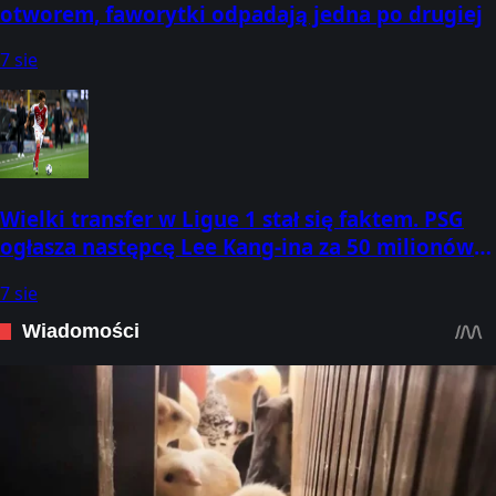
otworem, faworytki odpadają jedna po drugiej
7 sie
Wielki transfer w Ligue 1 stał się faktem. PSG
ogłasza następcę Lee Kang-ina za 50 milionów
euro
7 sie