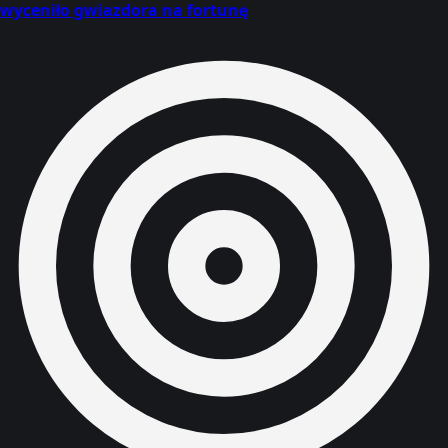
wyceniło gwiazdora na fortunę