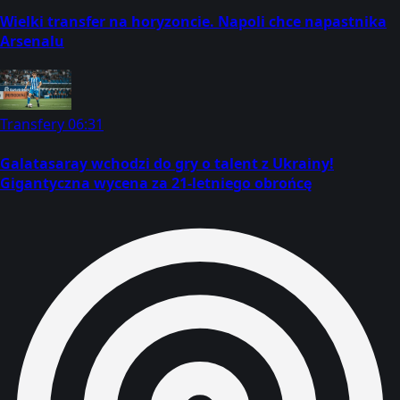
Wielki transfer na horyzoncie. Napoli chce napastnika
Arsenalu
Transfery
06:31
Galatasaray wchodzi do gry o talent z Ukrainy!
Gigantyczna wycena za 21-letniego obrońcę