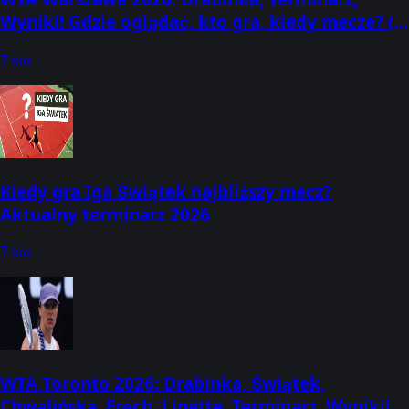
Wyniki! Gdzie oglądać, kto gra, kiedy mecze? (2-
8 sierpnia) [Warsaw T-Mobile Polish Open]
7 sie
Kiedy gra Iga Świątek najbliższy mecz?
Aktualny terminarz 2026
7 sie
WTA Toronto 2026: Drabinka, Świątek,
Chwalińska, Fręch, Linette, Terminarz, Wyniki!