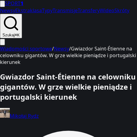
SPORT
1
Newsy
Ekstraklasa
Typy
Transmisje
Transfery
Wideo
Skróty
Szukaj
⌘K
Wiadomości sportowe
/
Newsy
/
Gwiazdor Saint-Étienne na
celowniku gigantów. W grze wielkie pieniądze i portugalski
kierunek
Gwiazdor Saint-Étienne na celowniku
gigantów. W grze wielkie pieniądze i
portugalski kierunek
Mikołaj Rydz