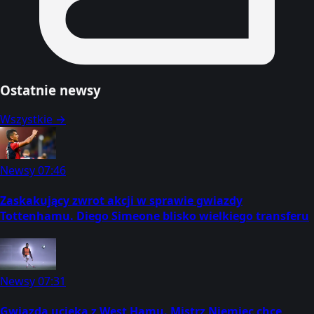
Ostatnie newsy
Wszystkie →
Newsy
07:46
Zaskakujący zwrot akcji w sprawie gwiazdy
Tottenhamu. Diego Simeone blisko wielkiego transferu
Newsy
07:31
Gwiazda ucieka z West Hamu. Mistrz Niemiec chce