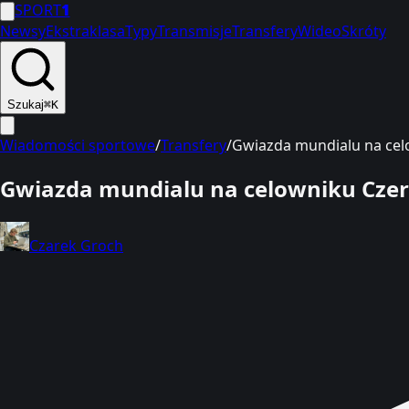
SPORT
1
Newsy
Ekstraklasa
Typy
Transmisje
Transfery
Wideo
Skróty
Szukaj
⌘K
Wiadomości sportowe
/
Transfery
/
Gwiazda mundialu na cel
Gwiazda mundialu na celowniku Czer
Czarek Groch