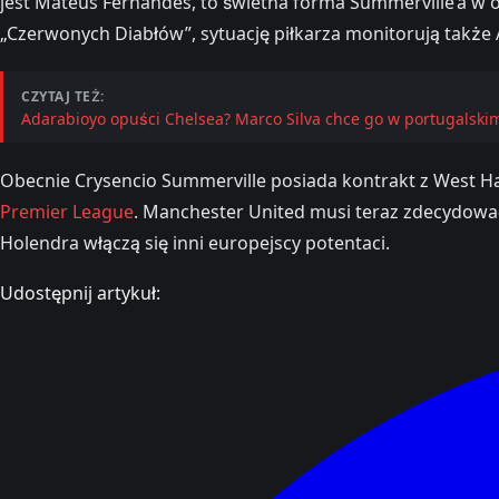
jest Mateus Fernandes, to świetna forma Summerville’a w o
„Czerwonych Diabłów”, sytuację piłkarza monitorują także 
CZYTAJ TEŻ:
Adarabioyo opuści Chelsea? Marco Silva chce go w portugalski
Obecnie Crysencio Summerville posiada kontrakt z West Ham
Premier League
. Manchester United musi teraz zdecydowa
Holendra włączą się inni europejscy potentaci.
Udostępnij artykuł: