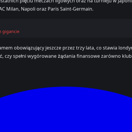
statnich pięciu meczach ligowych oraz na turnieju w Japon
AC Milan, Napoli oraz Paris Saint-Germain.
m gigancie
em obowiązujący jeszcze przez trzy lata, co stawia londyń
ć, czy spełni wygórowane żądania finansowe zarówno klubu