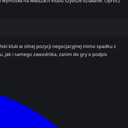
ii wymusiła na władzach klubu szybsze działanie. Oprócz
ski klub w silnej pozycji negocjacyjnej mimo spadku z
, jak i samego zawodnika, zanim do gry o podpis