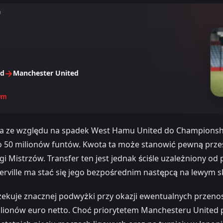
U
→
ed
Manchester United
0m
ca ze względu na spadek West Hamu United do Championship
o 50 milionów funtów. Kwota ta może stanowić pewną prze
gi Mistrzów. Transfer ten jest jednak ściśle uzależniony od 
erville ma stać się jego bezpośrednim następcą na lewym s
zekuje znacznej podwyżki przy okazji ewentualnych przenos
 milionów euro netto. Choć priorytetem Manchesteru Unite