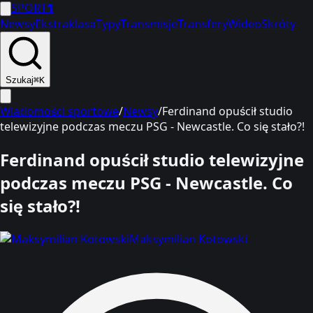
SPORT
1
Newsy
Ekstraklasa
Typy
Transmisje
Transfery
Wideo
Skróty
Szukaj
⌘K
Wiadomości sportowe
/
Newsy
/
Ferdinand opuścił studio
telewizyjne podczas meczu PSG - Newcastle. Co się stało?!
Ferdinand opuścił studio telewizyjne
podczas meczu PSG - Newcastle. Co
się stało?!
Maksymilian Kotowski