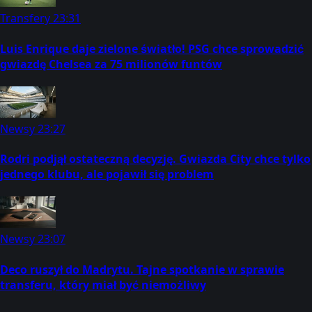
Transfery
23:31
Luis Enrique daje zielone światło! PSG chce sprowadzić
gwiazdę Chelsea za 75 milionów funtów
Newsy
23:27
Rodri podjął ostateczną decyzję. Gwiazda City chce tylko
jednego klubu, ale pojawił się problem
Newsy
23:07
Deco ruszył do Madrytu. Tajne spotkanie w sprawie
transferu, który miał być niemożliwy