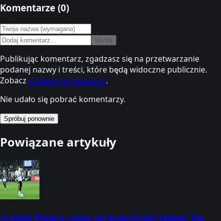
Komentarze (
0
)
Wyślij
Publikując komentarz, zgadzasz się na przetwarzanie
podanej nazwy i treści, które będą widoczne publicznie.
Zobacz
Politykę prywatności
.
Nie udało się pobrać komentarzy.
Spróbuj ponownie
Powiązane artykuły
Crystal Palace rusza po brazylijski talent. Na