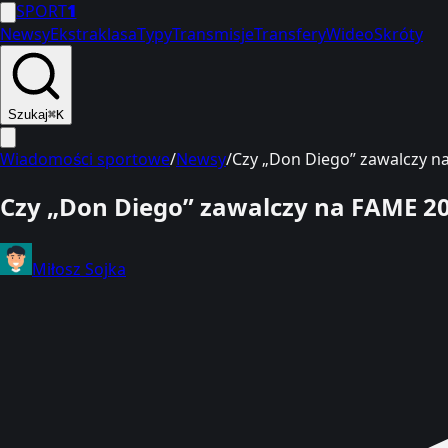
SPORT
1
Newsy
Ekstraklasa
Typy
Transmisje
Transfery
Wideo
Skróty
Szukaj
⌘K
Wiadomości sportowe
/
Newsy
/
Czy „Don Diego” zawalczy na
Czy „Don Diego” zawalczy na FAME 20?
Miłosz Sojka