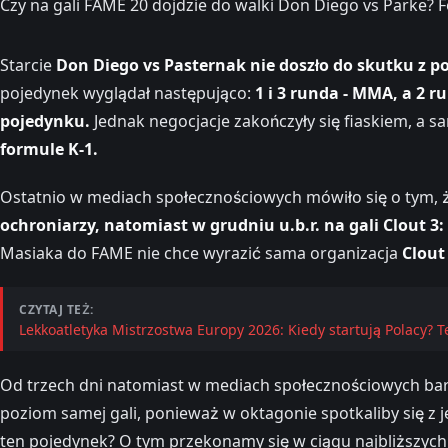
Czy na gali FAME 20 dojdzie do walki Don Diego vs Parke?
Starcie
Don Diego vs Pasternak nie doszło do skutku z p
pojedynek wyglądał następująco:
1 i 3 runda - MMA, a 2 ru
pojedynku.
Jednak negocjacje zakończyły się fiaskiem, a
formule K-1.
Ostatnio w mediach społecznościowych mówiło się o tym,
ochroniarzy, natomiast w grudniu u.b.r. na gali Clout 3
Masiaka do FAME nie chce wyrazić sama organizacja
Clou
CZYTAJ TEŻ:
Lekkoatletyka Mistrzostwa Europy 2026: Kiedy startują Polacy? 
Od trzech dni natomiast w mediach społecznościowych ba
poziom samej gali, ponieważ w oktagonie spotkaliby się z 
ten pojedynek? O tym przekonamy się w ciągu najbliższych 