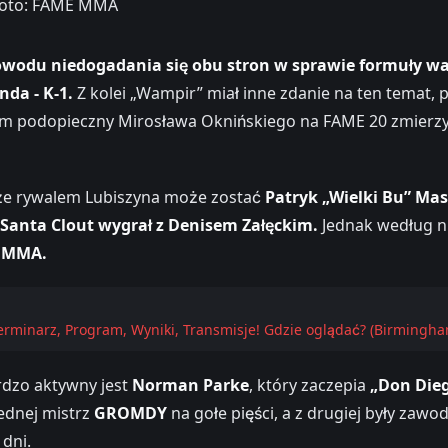
 Foto: FAME MMA
owodu niedogadania się obu stron w sprawie formuły wa
nda - K-1.
Z kolei „Wampir” miał inne zdanie na ten temat, 
 sam podopieczny Mirosława Oknińskiego na FAME 20 zmierzy
 że rywalem Lubiszyna może zostać
Patryk „Wielki Bu” Ma
: Santa Clout wygrał z Denisem Załęckim.
Jednak według ni
t MMA.
Terminarz, Program, Wyniki, Transmisje! Gdzie oglądać? (Birmingha
rdzo aktywny jest
Norman Parke
, który zaczepia
„Don Die
jednej mistrz
GROMDY
na gołe pięści, a z drugiej były zawo
dni.