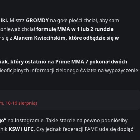
lki.
Mistrz
GROMDY
na gołe pięści chciał, aby sam
ponieważ chciał
formułę MMA w 1 lub 2 rundzie
 się z
Alanem Kwiecińskim, które odbędzie się w
siak
,
który ostatnio na Prime MMA 7 pokonał dwóch
eoficjalnych informacji zielonego światła na wypożyczenie
m, 10-16 sierpnia)
go”
na Instagramie. Takie starcie na pewno podniósłby
dnik
KSW i UFC.
Czy jednak federacji FAME uda się dopiąć