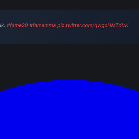
lk.
#fame20
#famemma
pic.twitter.com/qwgcHMZdVK