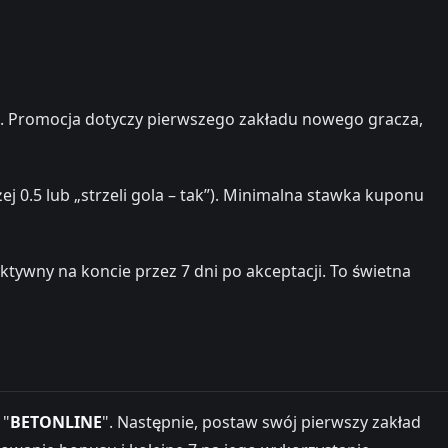
de. Promocja dotyczy pierwszego zakładu nowego gracza,
ej 0.5 lub „strzeli gola – tak”). Minimalna stawka kuponu
tywny na koncie przez 7 dni po akceptacji. To świetna
 "
BETONLINE
". Następnie, postaw swój pierwszy zakład