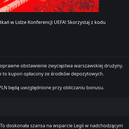
tkań w Lidze Konferencji UEFA! Skorzystaj z kodu
poprawne obstawienie zwycięstwa warszawskiej drużyny.
zie to kupon opłacony ze środków depozytowych.
2 PLN będą uwzględnione przy obliczaniu bonusu.
i. To doskonała szansa na wsparcie Legii w nadchodzącym