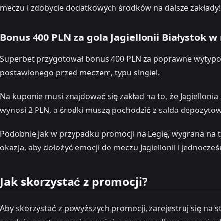
meczu i zdobycie dodatkowych środków na dalsze zakłady!
Bonus 400 PLN za gola Jagiellonii Białystok 
Superbet przygotował bonus 400 PLN za poprawne wytypowan
postawionego przed meczem, typu singiel.
Na kuponie musi znajdować się zakład na to, że Jagiellonia 
wynosi 2 PLN, a środki muszą pochodzić z salda depozyto
Podobnie jak w przypadku promocji na Legię, wygrana na t
okazja, aby dołożyć emocji do meczu Jagiellonii i jednocze
Jak skorzystać z promocji?
Aby skorzystać z powyższych promocji, zarejestruj się na s