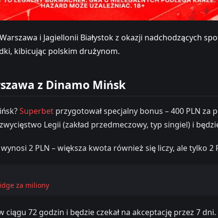
arszawa i Jagiellonii Białystok z okazji nadchodzących spo
ki, kibicując polskim drużynom.
rszawa z Dinamo Mińsk
Mińsk?
Superbet
przygotował specjalny bonus – 400 PLN za 
zwycięstwo Legii (zakład przedmeczowy, typ singiel) i będ
wynosi 2 PLN – większa kwota również się liczy, ale tylko 
idge za miliony
 ciągu 72 godzin i będzie czekał na akceptację przez 7 dn