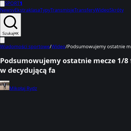
SPORT
1
Newsy
Ekstraklasa
Typy
Transmisje
Transfery
Wideo
Skróty
Szukaj
⌘K
Wiadomości sportowe
/
Wideo
/
Podsumowujemy ostatnie mecz
Podsumowujemy ostatnie mecze 1/8 fi
w decydującą fa
Mikołaj Rydz