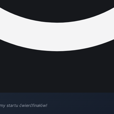
y startu ćwierćfinałów!