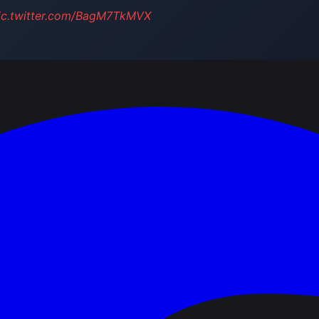
ic.twitter.com/BagM7TkMVX