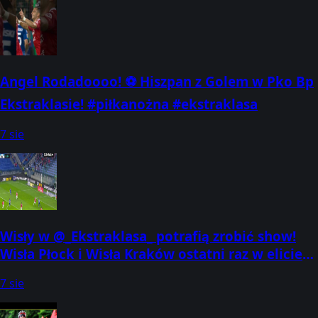
Angel Rodadoooo! ⚽ Hiszpan z Golem w Pko Bp
Ekstraklasie! #piłkanożna #ekstraklasa
7 sie
Wisły w @_Ekstraklasa_ potrafią zrobić show!
Wisła Płock i Wisła Kraków ostatni raz w elicie
zmierzyły się w 2022 roku,
7 sie