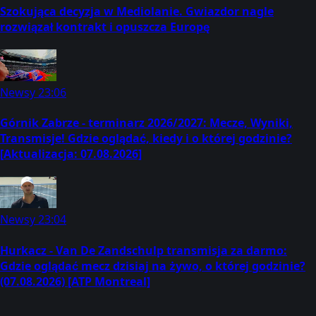
Szokująca decyzja w Mediolanie. Gwiazdor nagle
rozwiązał kontrakt i opuszcza Europę
Newsy
23:06
Górnik Zabrze - terminarz 2026/2027: Mecze, Wyniki,
Transmisje! Gdzie oglądać, kiedy i o której godzinie?
[Aktualizacja: 07.08.2026]
Newsy
23:04
Hurkacz - Van De Zandschulp transmisja za darmo:
Gdzie oglądać mecz dzisiaj na żywo, o której godzinie?
(07.08.2026) [ATP Montreal]