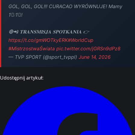
GOL, GOL, GOL!!! CURACAO WYRÓWNUJE! Mamy
1⃣:1⃣!
🔴📲 𝐓𝐑𝐀𝐍𝐒𝐌𝐈𝐒𝐉𝐀 𝐒𝐏𝐎𝐓𝐊𝐀𝐍𝐈𝐀 👉
https://t.co/gmWOTkyERK
#WorldCup
#MistrzostwaŚwiata
pic.twitter.com/jGRSn9dPz8
— TVP SPORT (@sport_tvppl)
June 14, 2026
Udostępnij artykuł: