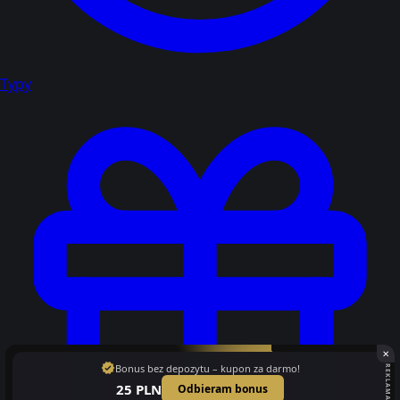
Typy
✕
verified
Bonus bez depozytu – kupon za darmo!
REKLAMA
25 PLN
Odbieram bonus