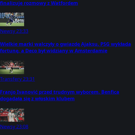
finalizuje rozmowy z Watfordem
Newsy
23:33
Wielkie marki walczyły o gwiazdę Ajaksu. PSG wykłada
fortunę, a Deco był widziany w Amsterdamie
Transfery
23:31
Franjo Ivanović przed trudnym wyborem. Benfica
dogadała się z włoskim klubem
Newsy
23:08