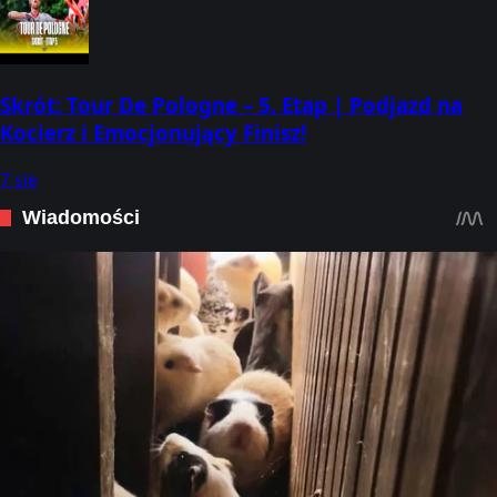
Skrót: Tour De Pologne – 5. Etap | Podjazd na
Kocierz i Emocjonujący Finisz!
7 sie