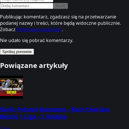
Wyślij
Publikując komentarz, zgadzasz się na przetwarzanie
podanej nazwy i treści, które będą widoczne publicznie.
Zobacz
Politykę prywatności
.
Nie udało się pobrać komentarzy.
Spróbuj ponownie
Powiązane artykuły
Skrót: Polonia Warszawa – Ruch Chorzów.
Betclic 1 Liga - 3. Kolejka
7 sie