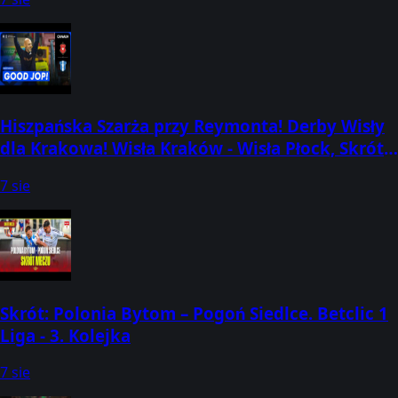
Hiszpańska Szarża przy Reymonta! Derby Wisły
dla Krakowa! Wisła Kraków - Wisła Płock, Skrót
Meczu
7 sie
Skrót: Polonia Bytom – Pogoń Siedlce. Betclic 1
Liga - 3. Kolejka
7 sie