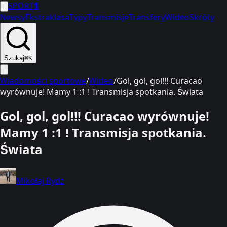
SPORT
1
Newsy
Ekstraklasa
Typy
Transmisje
Transfery
Wideo
Skróty
Szukaj
⌘K
Wiadomości sportowe
/
Wideo
/
Gol, gol, gol!!! Curacao
wyrównuje! Mamy 1 :1 ! Transmisja spotkania. Świata
Gol, gol, gol!!! Curacao wyrównuje!
Mamy 1 :1 ! Transmisja spotkania.
Świata
Mikołaj Rydz