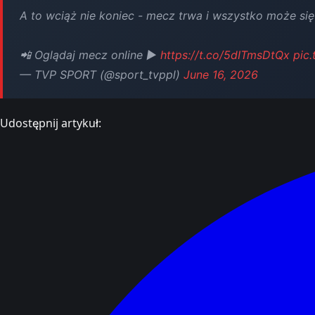
A to wciąż nie koniec - mecz trwa i wszystko może się
📲 Oglądaj mecz online ▶️
https://t.co/5dITmsDtQx
pic
— TVP SPORT (@sport_tvppl)
June 16, 2026
Udostępnij artykuł: