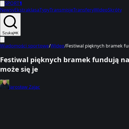
SPORT
1
Newsy
Ekstraklasa
Typy
Transmisje
Transfery
Wideo
Skróty
Szukaj
⌘K
Wiadomości sportowe
/
Wideo
/
Festiwal pięknych bramek fun
Festiwal pięknych bramek fundują nam
może się je
Jarosław Zając