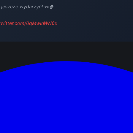
 jeszcze wydarzyć! 👀🍿
.twitter.com/0qMwinWN6x