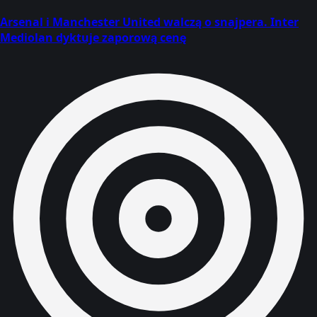
Arsenal i Manchester United walczą o snajpera. Inter
Mediolan dyktuje zaporową cenę