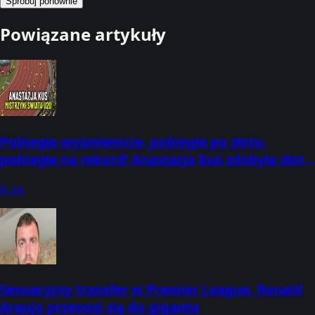
Spróbuj ponownie
Powiązane artykuły
Pobiegła wyśmienicie, pobiegła po złoto,
pobiegła na rekord! Anastazja Kuś zdobyła złoto
na Mistrzostwach Świata u20 w O
8 sie
Sensacyjny transfer w Premier League. Ronald
Araujo przenosi się do giganta