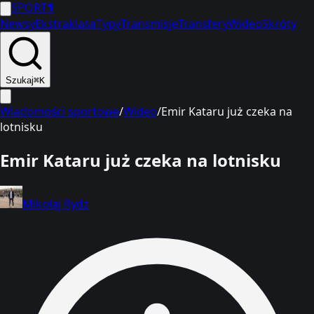
SPORT
1
Newsy
Ekstraklasa
Typy
Transmisje
Transfery
Wideo
Skróty
Szukaj
⌘K
Wiadomości sportowe
/
Wideo
/
Emir Kataru już czeka na
lotnisku
Emir Kataru już czeka na lotnisku
Mikołaj Rydz