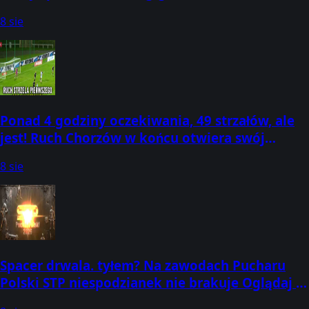
8 sie
Ponad 4 godziny oczekiwania, 49 strzałów, ale
jest! Ruch Chorzów w końcu otwiera swój
licznik bramkowy w sezonie 26/27.
8 sie
Spacer drwala. tyłem? Na zawodach Pucharu
Polski STP niespodzianek nie brakuje Oglądaj w
CANAL+: