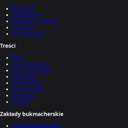
Wyniki LIVE
Tabele ligowe
Klasyfikacja strzelców
Terminarz
Ligi i rozgrywki
Treści
Wideo
Polacy za granicą
Okno transferowe
Transmisje
Mundial 2026
Skróty meczów
Symulatory
Edukacja
Zakłady bukmacherskie
Ranking bukmacherów