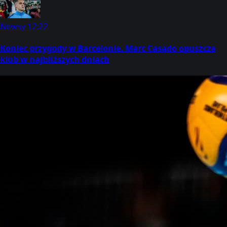
Newsy
12:22
Koniec przygody w Barcelonie. Marc Casado opuszcza
klub w najbliższych dniach