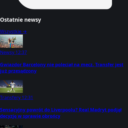
Ostatnie newsy
Wszystkie →
Newsy
12:37
Gwiazdor Barcelony nie poleciał na mecz. Transfer jest
już przesądzony
Transfery
12:31
Sensacyjny powrót do Liverpoolu? Real Madryt podjął
decyzję w sprawie obrońcy